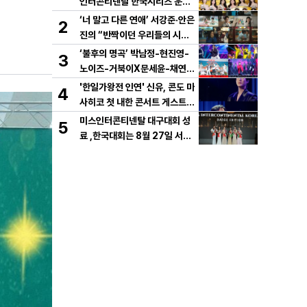
인터콘티넨탈 한국시리즈 운용
개시!
‘너 말고 다른 연애’ 서강준·안은
2
진의 “반짝이던 우리들의 시간”
10년 사랑 서사 드러났다! 1차
‘불후의 명곡’ 박남정-현진영-
3
설렘 티저 영상 공개!
노이즈-거북이X문세윤-채연,
이번엔 댄스 배틀이다! X세대
'한일가왕전 인연' 신유, 콘도 마
4
댄스 레전드 총출동! 댄스 본능
사히코 첫 내한 콘서트 게스트
깨운다!
지원사격! 깜짝 듀엣 '감동'
미스인터콘티넨탈 대구대회 성
5
료 ,한국대회는 8월 27일 서울
메리어트호텔 결선 개최.