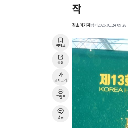
작
김소미기자
입력
2026.01.24 09:28
북마크
공유
가
글자크기
프린트
댓글