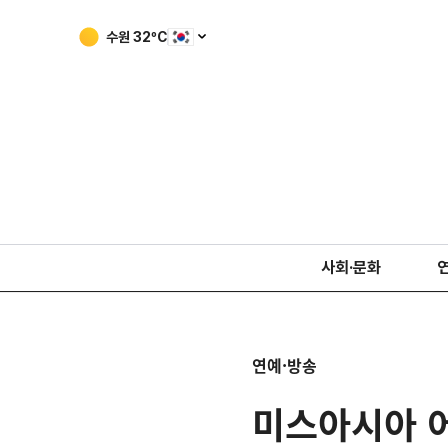
수원
32
ºC
사회·문화
연예·방송
미스아시아 어