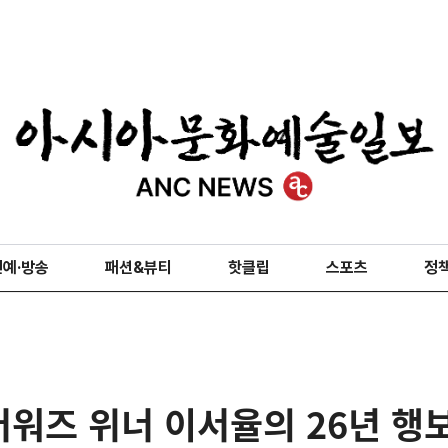
연예·방송
패션&뷰티
핫클립
스포츠
정
워즈 위너 이서율의 26년 행보