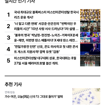
실시간 인기 기사
국내 최대규모 블록버스터 미스인터콘티넨탈 한국시
1
리즈 운용 개시!
‘너 말고 다른 연애’ 서강준·안은진의 “반짝이던 우
2
리들의 시간” 10년 사랑 서사 드러났다! 1차 설렘 티
저 영상 공개!
‘불후의 명곡’ 박남정-현진영-노이즈-거북이X문세
3
윤-채연, 이번엔 댄스 배틀이다! X세대 댄스 레전드
총출동! 댄스 본능 깨운다!
'한일가왕전 인연' 신유, 콘도 마사히코 첫 내한 콘서
4
트 게스트 지원사격! 깜짝 듀엣 '감동'
미스인터콘티넨탈 대구대회 성료 ,한국대회는 8월
5
27일 서울 메리어트호텔 결선 개최.
추천 기사
연예·방송
가수 여은, 오늘(9일) 신곡 ‘다 그대로 돌아가’ 발매