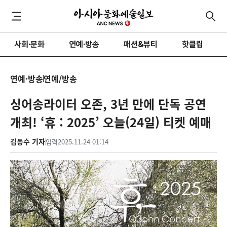
사회·문화
연예·방송
패션&뷰티
핫클립
연예·방송
연예/방송
싱어송라이터 오존, 3년 만에 단독 공연
개최! ‘휴 : 2025’ 오늘(24일) 티켓 예매
김동수 기자
입력
2025.11.24 01:14