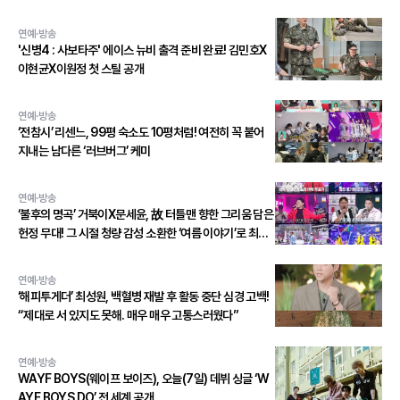
연예·방송
'신병4 : 사보타주' 에이스 뉴비 출격 준비 완료! 김민호X
이현균X이원정 첫 스틸 공개
연예·방송
‘전참시’ 리센느, 99평 숙소도 10평처럼! 여전히 꼭 붙어
지내는 남다른 ‘러브버그’ 케미
연예·방송
‘불후의 명곡’ 거북이X문세윤, 故 터틀맨 향한 그리움 담은
헌정 무대! 그 시절 청량 감성 소환한 ‘여름 이야기’로 최종
우승!
연예·방송
‘해피투게더’ 최성원, 백혈병 재발 후 활동 중단 심경 고백!
“제대로 서 있지도 못해. 매우 매우 고통스러웠다”
연예·방송
WAYF BOYS(웨이프 보이즈), 오늘(7일) 데뷔 싱글 ‘W
AYF BOYS DO’ 전 세계 공개