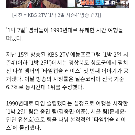
[사진 = KBS 2TV '1박 2일 시즌4' 방송 캡처]
'1박 2일' 멤버들이 1990년대로 유쾌한 시간 여행을
떠났다.
지난 15일 방송된 KBS 2TV 예능프로그램 '1박 2일 시
즌4'(이하 '1박 2일')에서는 경상북도 청도군에서 펼쳐
진 다섯 멤버의 '타임캡슐 레이스' 첫 번째 이야기가 공
개됐다. 이날 방송의 시청률은 닐슨코리아 전국 기준
6.7%로 동시간대 1위를 수성했다.
1990년대로 타임 슬립했다는 설정으로 여행을 시작한
'1박 2일' 팀은 종민 팀(김종민∙이준), 세윤 팀(문세윤∙
딘딘∙유선호)으로 팀을 나눠 본격적인 '타임캡슐 레이
스'에 돌입했다.