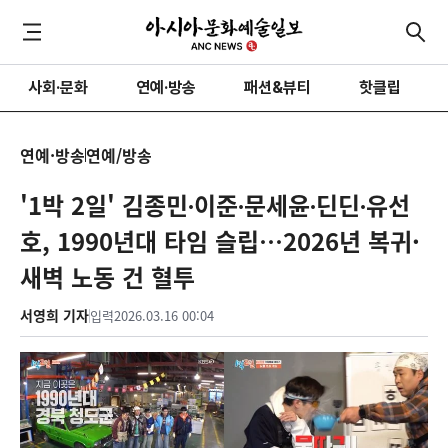
사회·문화
연예·방송
패션&뷰티
핫클립
연예·방송
연예/방송
'1박 2일' 김종민∙이준∙문세윤∙딘딘∙유선
호, 1990년대 타임 슬립…2026년 복귀·
새벽 노동 건 혈투
서영희 기자
입력
2026.03.16 00:04