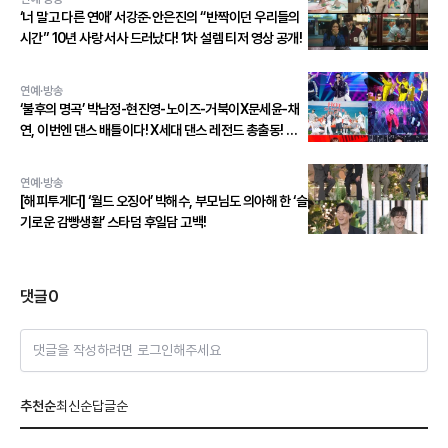
‘너 말고 다른 연애’ 서강준·안은진의 “반짝이던 우리들의
시간” 10년 사랑 서사 드러났다! 1차 설렘 티저 영상 공개!
연예·방송
‘불후의 명곡’ 박남정-현진영-노이즈-거북이X문세윤-채
연, 이번엔 댄스 배틀이다! X세대 댄스 레전드 총출동! 댄
스 본능 깨운다!
연예·방송
[해피투게더] ‘월드 오징어’ 박해수, 부모님도 의아해 한 ‘슬
기로운 감빵생활’ 스타덤 후일담 고백!
댓글
0
댓글을 작성하려면 로그인해주세요
추천순
최신순
답글순