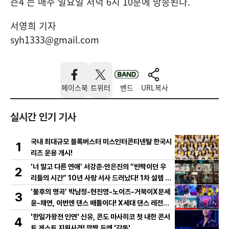
즌4'는 매주 일요일 저녁 6시 10분에 방송된다.
서영희 기자
syh1333@gmail.com
페이스북
트위터
밴드
URL복사
실시간 인기 기사
국내 최대규모 블록버스터 미스인터콘티넨탈 한국시
1
리즈 운용 개시!
‘너 말고 다른 연애’ 서강준·안은진의 “반짝이던 우
2
리들의 시간” 10년 사랑 서사 드러났다! 1차 설렘 티
저 영상 공개!
‘불후의 명곡’ 박남정-현진영-노이즈-거북이X문세
3
윤-채연, 이번엔 댄스 배틀이다! X세대 댄스 레전드
총출동! 댄스 본능 깨운다!
'한일가왕전 인연' 신유, 콘도 마사히코 첫 내한 콘서
4
트 게스트 지원사격! 깜짝 듀엣 '감동'