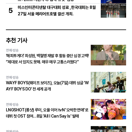
미스인터콘티넨탈 대구대회 성료 ,한국대회는 8월
5
27일 서울 메리어트호텔 결선 개최.
추천 기사
연예·방송
‘해피투게더’ 최성원, 백혈병 재발 후 활동 중단 심경 고백!
“제대로 서 있지도 못해. 매우 매우 고통스러웠다”
연예·방송
WAYF BOYS(웨이프 보이즈), 오늘(7일) 데뷔 싱글 ‘W
AYF BOYS DO’ 전 세계 공개
연예·방송
LNGSHOT(롱샷) 루이, 오율 이어 tvN '오싹한 연애'로
데뷔 첫 OST 참여…8일 'All I Can Say Is' 발매
연예·방송