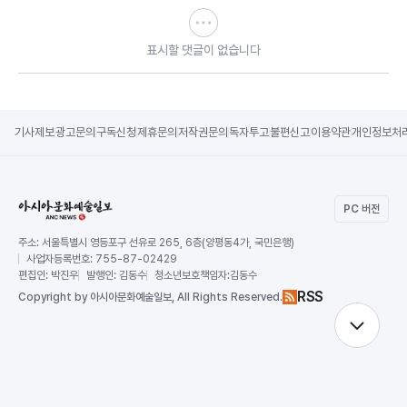
표시할 댓글이 없습니다
기사제보
광고문의
구독신청
제휴문의
저작권문의
독자투고
불편신고
이용약관
개인정보처
PC 버전
주소:
서울특별시 영등포구 선유로 265, 6층(양평동4가, 국민은행)
사업자등록번호:
755-87-02429
편집인:
박진우
발행인:
김동수
청소년보호책임자:
김동수
RSS
Copy
right by 아시아문화예술일보,
All Rights Reserved.