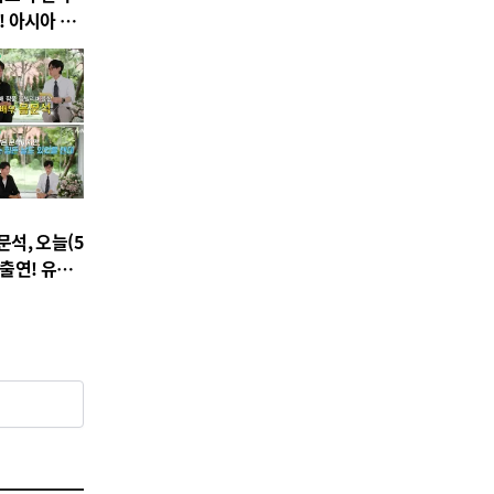
개! 아시아 투
문석, 오늘(5
 출연! 유재