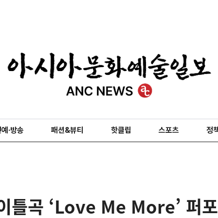
연예·방송
패션&뷰티
핫클립
스포츠
정
틀곡 ‘Love Me More’ 퍼