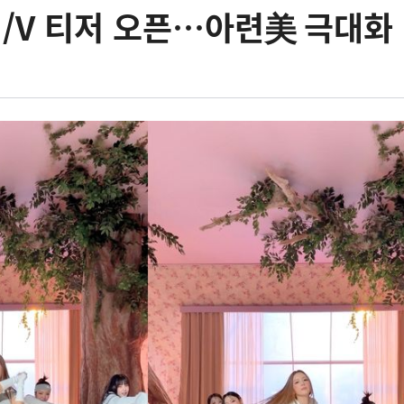
/V 티저 오픈…아련美 극대화