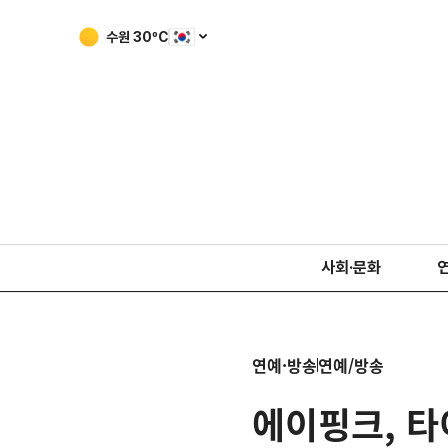
수원
30
ºC
사회·문화
연예·방송
연예/방송
에이핑크, 타이