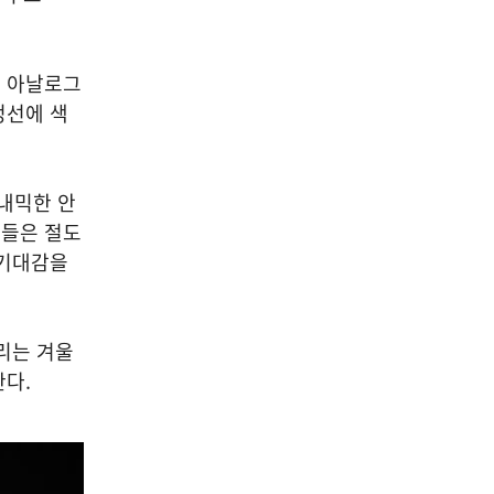
대 아날로그
정선에 색
내믹한 안
버들은 절도
 기대감을
리는 겨울
다.