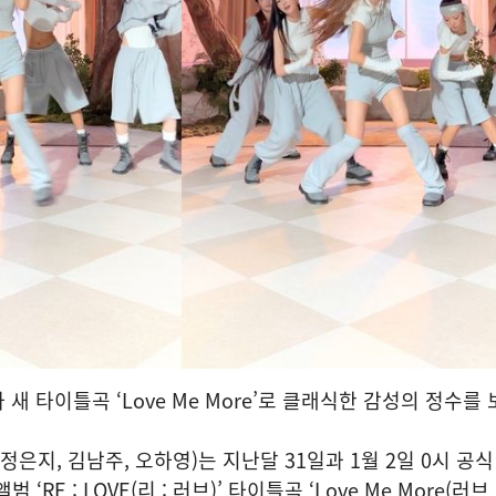
 새 타이틀곡 ‘Love Me More’로 클래식한 감성의 정수를
정은지, 김남주, 오하영)는 지난달 31일과 1월 2일 0시 공
‘RE : LOVE(리 : 러브)’ 타이틀곡 ‘Love Me More(러브