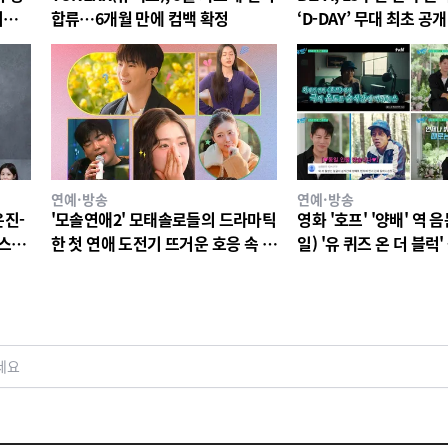
리는
합류…6개월 만에 컴백 확정
‘D-DAY’ 무대 최초 공
어로 열일 행보 잇는다
연예·방송
연예·방송
은진-
'모솔연애2' 모태솔로들의 드라마틱
영화 '호프' '양배' 역 음
 스며
한 첫 연애 도전기 뜨거운 호응 속 종
일) '유 퀴즈 온 더 블럭'
 유발
료! 12인 모태솔로들 진솔한 소감 공
석과 특별한 만남 예고!
개
세요