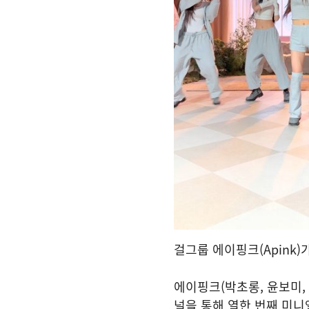
걸그룹 에이핑크(Apink)가
에이핑크(박초롱, 윤보미, 
널을 통해 열한 번째 미니앨범 