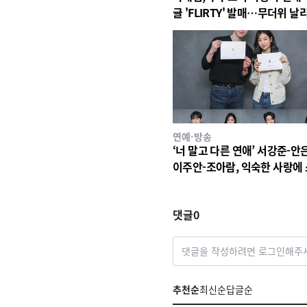
글 'FLIRTY' 발매…무더위 날
사운드로 여름 가요계 정조준
연예·방송
‘너 말고 다른 연애’ 서강준-안
이주안-조아람, 익숙한 사랑에
든 낯선 감정, 현실 연애 과몰입
한 대본 연습 현장 공개!
댓글
0
댓글을 작성하려면 로그인해주
추천순
최신순
답글순