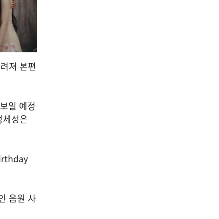
그려져 본편
선보일 예정
정체성은
rthday
인 음원 사