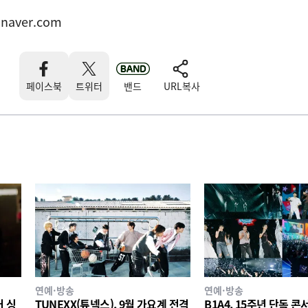
naver.com
페이스북
트위터
밴드
URL복사
연예·방송
연예·방송
버 싱
TUNEXX(튜넥스), 9월 가요계 전격
B1A4, 15주년 단독 