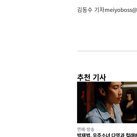
김동수 기자
meiyoboss@
추천 기사
연예·방송
박재범, 우주소녀 다영과 컬래