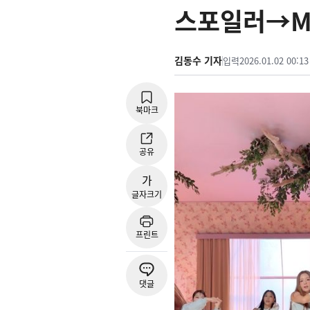
스포일러→M
김동수 기자
입력
2026.01.02 00:13
북마크
공유
가
글자크기
프린트
댓글