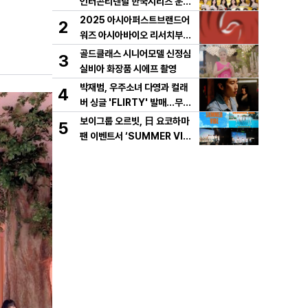
인터콘티넨탈 한국시리즈 운용
개시!
2025 아시아퍼스트브랜드어
2
워즈 아시아바이오 리서치부문
한국 KBT가 수상
골드클래스 시니어모델 신정심
3
실비아 화장품 시에프 촬영
박재범, 우주소녀 다영과 컬래
4
버 싱글 'FLIRTY' 발매…무더
위 날리는 사운드로 여름 가요계
보이그룹 오르빗, 日 요코하마
5
정조준
팬 이벤트서 ‘SUMMER VIB
E’ 최초 공개…뜨거운 호응