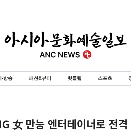
예·방송
패션&뷰티
핫클립
스포츠
MG 女 만능 엔터테이너로 전격