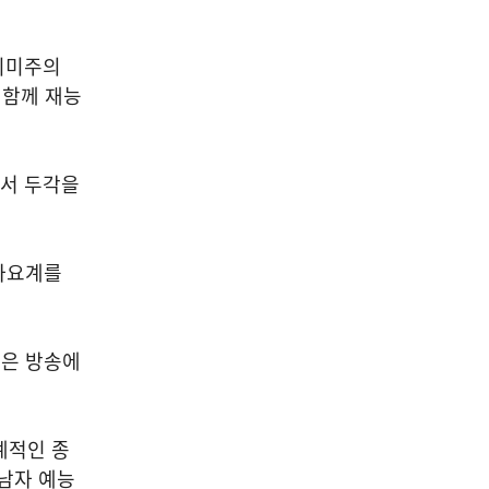
이미주의
 함께 재능
에서 두각을
가요계를
많은 방송에
계적인 종
 남자 예능