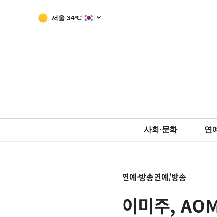
서울
34
ºC
사회·문화
연
연예·방송
연예/방송
이미주, AO