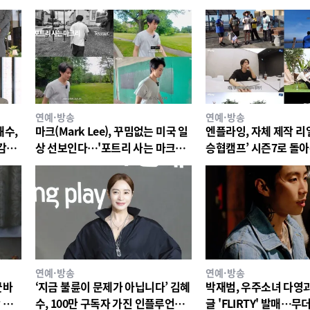
연예·방송
연예·방송
해수,
마크(Mark Lee), 꾸밈없는 미국 일
엔플라잉, 자체 제작 리
 감빵
상 선보인다…'포트리 사는 마크리'
승협캠프’ 시즌7로 돌
티저 공개
12일 첫 공개
연예·방송
연예·방송
굿바
‘지금 불륜이 문제가 아닙니다’ 김혜
박재범, 우주소녀 다영과
 느
수, 100만 구독자 가진 인플루언서
글 'FLIRTY' 발매…