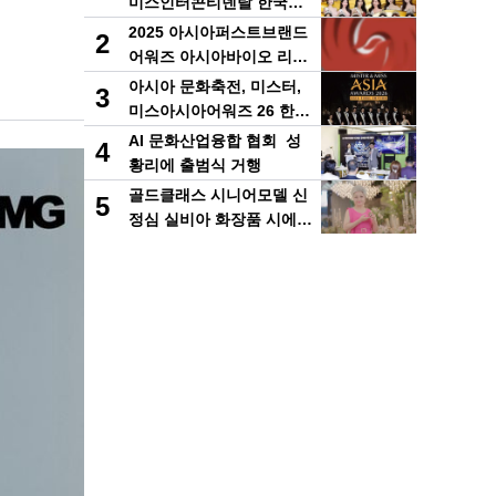
미스인터콘티넨탈 한국시
리즈 운용 개시!
2025 아시아퍼스트브랜드
2
어워즈 아시아바이오 리서
치부문 한국 KBT가 수상
아시아 문화축전, 미스터,
3
미스아시아어워즈 26 한국
결선 몽골 울란바타르에서
AI 문화산업융합 협회 성
4
개최
황리에 출범식 거행
골드클래스 시니어모델 신
5
정심 실비아 화장품 시에프
촬영