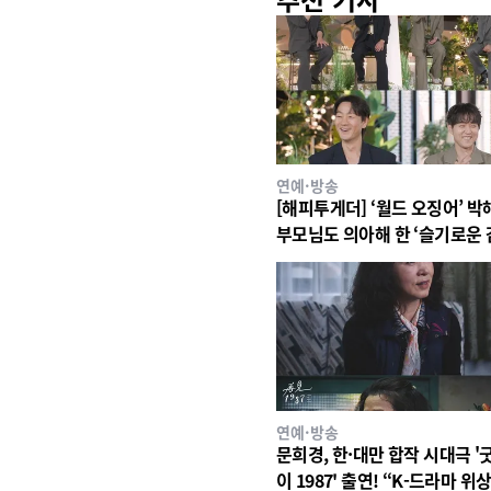
연예·방송
[해피투게더] ‘월드 오징어’ 박
부모님도 의아해 한 ‘슬기로운
생활’ 스타덤 후일담 고백!
연예·방송
문희경, 한·대만 합작 시대극 '
이 1987' 출연! “K-드라마 위상