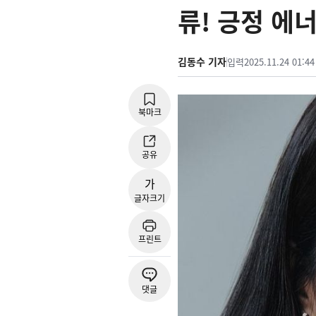
류! 긍정 에너
김동수 기자
입력
2025.11.24 01:44
북마크
공유
가
글자크기
프린트
댓글