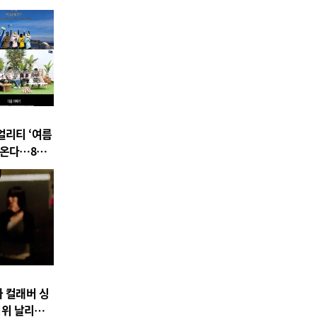
얼리티 ‘여름
아온다…8월
 컬래버 싱
무더위 날리는