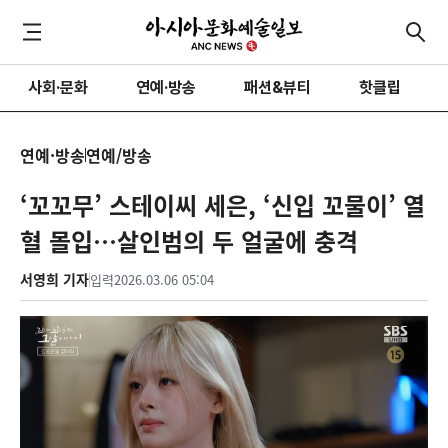
사회·문화
연예·방송
패션&뷰티
핫클립
연예·방송
연예/방송
‘꼬꼬무’ 스테이씨 세은, ‘신입 꼬물이’ 열
혈 몰입…살인범의 두 얼굴에 충격
서영희 기자
입력
2026.03.06 05:04