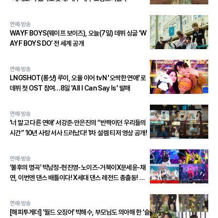
연예·방송
WAYF BOYS(웨이프 보이즈), 오늘(7일) 데뷔 싱글 ‘W
AYF BOYS DO’ 전 세계 공개
연예·방송
LNGSHOT(롱샷) 루이, 오율 이어 tvN '오싹한 연애'로
데뷔 첫 OST 참여…8일 'All I Can Say Is' 발매
연예·방송
‘너 말고 다른 연애’ 서강준·안은진의 “반짝이던 우리들의
시간” 10년 사랑 서사 드러났다! 1차 설렘 티저 영상 공개!
연예·방송
‘불후의 명곡’ 박남정-현진영-노이즈-거북이X문세윤-채
연, 이번엔 댄스 배틀이다! X세대 댄스 레전드 총출동! 댄
스 본능 깨운다!
연예·방송
[해피투게더] ‘월드 오징어’ 박해수, 부모님도 의아해 한 ‘슬