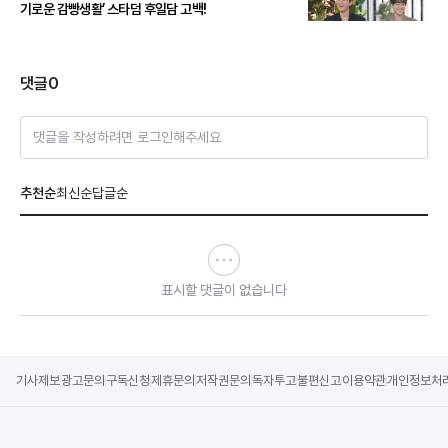
기로운 감빵생활’ 스타덤 후일담 고백!
댓글
0
댓글을 작성하려면 로그인해주세요
추천순
최신순
답글순
표시할 댓글이 없습니다
기사제보
광고문의
구독신청
제휴문의
저작권문의
독자투고
불편신고
이용약관
개인정보처