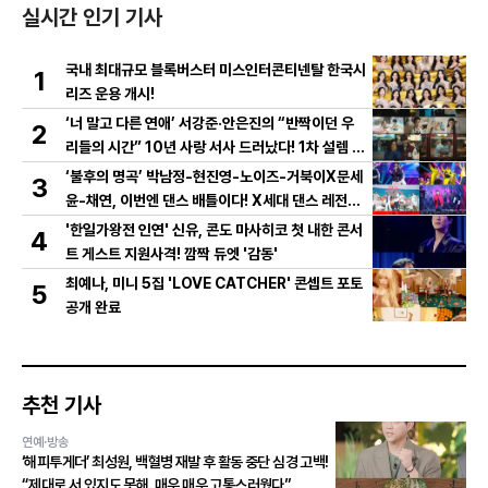
실시간 인기 기사
국내 최대규모 블록버스터 미스인터콘티넨탈 한국시
1
리즈 운용 개시!
‘너 말고 다른 연애’ 서강준·안은진의 “반짝이던 우
2
리들의 시간” 10년 사랑 서사 드러났다! 1차 설렘 티
저 영상 공개!
‘불후의 명곡’ 박남정-현진영-노이즈-거북이X문세
3
윤-채연, 이번엔 댄스 배틀이다! X세대 댄스 레전드
총출동! 댄스 본능 깨운다!
'한일가왕전 인연' 신유, 콘도 마사히코 첫 내한 콘서
4
트 게스트 지원사격! 깜짝 듀엣 '감동'
최예나, 미니 5집 'LOVE CATCHER' 콘셉트 포토
5
공개 완료
추천 기사
연예·방송
‘해피투게더’ 최성원, 백혈병 재발 후 활동 중단 심경 고백!
“제대로 서 있지도 못해. 매우 매우 고통스러웠다”