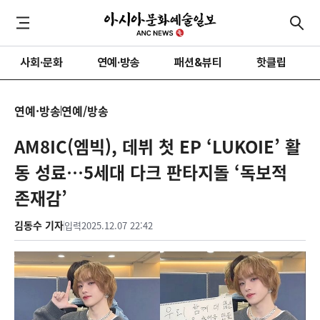
사회·문화
연예·방송
패션&뷰티
핫클립
연예·방송
연예/방송
AM8IC(엠빅), 데뷔 첫 EP ‘LUKOIE’ 활
동 성료…5세대 다크 판타지돌 ‘독보적
존재감’
김동수 기자
입력
2025.12.07 22:42