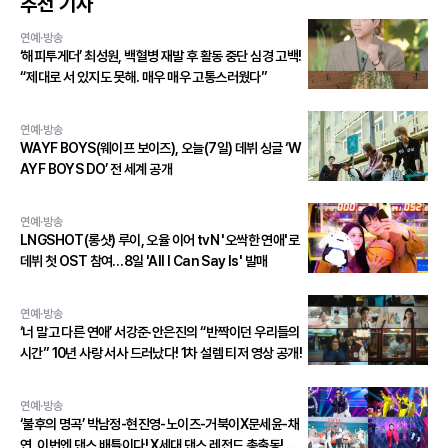
추천 기사
연예·방송
‘해피투게더’ 최성원, 백혈병 재발 후 활동 중단 심경 고백!
“제대로 서 있지도 못해. 매우 매우 고통스러웠다”
연예·방송
WAYF BOYS(웨이프 보이즈), 오늘(7일) 데뷔 싱글 ‘W
AYF BOYS DO’ 전 세계 공개
연예·방송
LNGSHOT(롱샷) 루이, 오율 이어 tvN '오싹한 연애'로
데뷔 첫 OST 참여…8일 'All I Can Say Is' 발매
연예·방송
‘너 말고 다른 연애’ 서강준·안은진의 “반짝이던 우리들의
시간” 10년 사랑 서사 드러났다! 1차 설렘 티저 영상 공개!
연예·방송
‘불후의 명곡’ 박남정-현진영-노이즈-거북이X문세윤-채
연, 이번엔 댄스 배틀이다! X세대 댄스 레전드 총출동! 댄