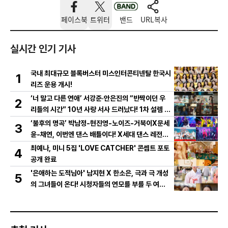
페이스북
트위터
밴드
URL복사
실시간 인기 기사
국내 최대규모 블록버스터 미스인터콘티넨탈 한국시
1
리즈 운용 개시!
‘너 말고 다른 연애’ 서강준·안은진의 “반짝이던 우
2
리들의 시간” 10년 사랑 서사 드러났다! 1차 설렘 티
저 영상 공개!
‘불후의 명곡’ 박남정-현진영-노이즈-거북이X문세
3
윤-채연, 이번엔 댄스 배틀이다! X세대 댄스 레전드
총출동! 댄스 본능 깨운다!
최예나, 미니 5집 'LOVE CATCHER' 콘셉트 포토
4
공개 완료
'은애하는 도적님아' 남지현 X 한소은, 극과 극 개성
5
의 그녀들이 온다! 시청자들의 연모를 부를 두 여인
의 활약은?