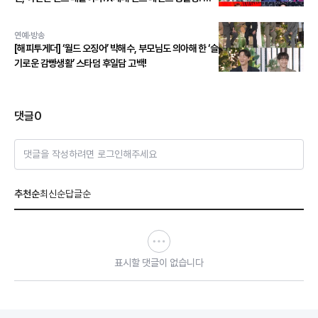
스 본능 깨운다!
연예·방송
[해피투게더] ‘월드 오징어’ 박해수, 부모님도 의아해 한 ‘슬
기로운 감빵생활’ 스타덤 후일담 고백!
댓글
0
댓글을 작성하려면 로그인해주세요
추천순
최신순
답글순
표시할 댓글이 없습니다