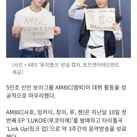
[사진 = KBS ‘뮤직뱅크’ 방송 캡처, 토브엔터테인먼트
제공]
5인조 신인 보이그룹 AM8IC(엠빅)이 데뷔 활동을 성
공적으로 마무리했다.
AM8IC(사호, 밍카이, 청이, 루, 첸)은 지난달 10일 첫
번째 EP ‘LUKOIE(루코이에)’를 발매하고 타이틀곡
‘Link Up(링크 업)’으로 약 3주간의 음악방송을 성료
했다.