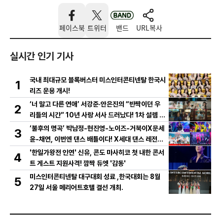
페이스북
트위터
밴드
URL복사
실시간 인기 기사
국내 최대규모 블록버스터 미스인터콘티넨탈 한국시
1
리즈 운용 개시!
‘너 말고 다른 연애’ 서강준·안은진의 “반짝이던 우
2
리들의 시간” 10년 사랑 서사 드러났다! 1차 설렘 티
저 영상 공개!
‘불후의 명곡’ 박남정-현진영-노이즈-거북이X문세
3
윤-채연, 이번엔 댄스 배틀이다! X세대 댄스 레전드
총출동! 댄스 본능 깨운다!
'한일가왕전 인연' 신유, 콘도 마사히코 첫 내한 콘서
4
트 게스트 지원사격! 깜짝 듀엣 '감동'
미스인터콘티넨탈 대구대회 성료 ,한국대회는 8월
5
27일 서울 메리어트호텔 결선 개최.