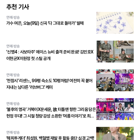
추천 기사
연예·방송
가수 여은, 오늘(9일) 신곡 ‘다 그대로 돌아가’ 발매
연예·방송
'신병4 : 사보타주' 에이스 뉴비 출격 준비 완료! 김민호X
이현균X이원정 첫 스틸 공개
연예·방송
‘전참시’ 리센느, 99평 숙소도 10평처럼! 여전히 꼭 붙어
지내는 남다른 ‘러브버그’ 케미
연예·방송
‘불후의 명곡’ 거북이X문세윤, 故 터틀맨 향한 그리움 담은
헌정 무대! 그 시절 청량 감성 소환한 ‘여름 이야기’로 최종
우승!
연예·방송
‘해피투게더’ 최성원, 백혈병 재발 후 활동 중단 심경 고백!