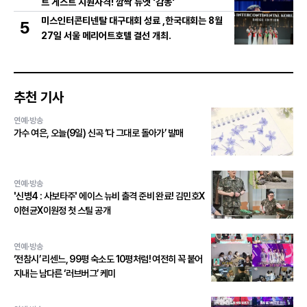
트 게스트 지원사격! 깜짝 듀엣 '감동'
미스인터콘티넨탈 대구대회 성료 ,한국대회는 8월
5
27일 서울 메리어트호텔 결선 개최.
추천 기사
연예·방송
가수 여은, 오늘(9일) 신곡 ‘다 그대로 돌아가’ 발매
연예·방송
'신병4 : 사보타주' 에이스 뉴비 출격 준비 완료! 김민호X
이현균X이원정 첫 스틸 공개
연예·방송
‘전참시’ 리센느, 99평 숙소도 10평처럼! 여전히 꼭 붙어
지내는 남다른 ‘러브버그’ 케미