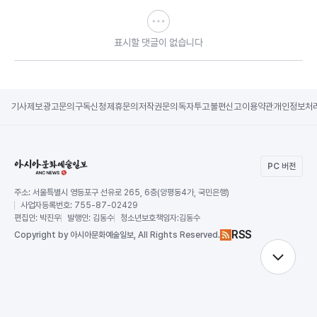
표시할 댓글이 없습니다
기사제보
광고문의
구독신청
제휴문의
저작권문의
독자투고
불편신고
이용약관
개인정보처
PC 버전
주소:
서울특별시 영등포구 선유로 265, 6층(양평동4가, 국민은행)
사업자등록번호:
755-87-02429
편집인:
박진우
발행인:
김동수
청소년보호책임자:
김동수
RSS
Copy
right by 아시아문화예술일보,
All Rights Reserved.