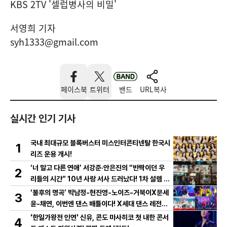
KBS 2TV '셀럽병사의 비밀'
서영희 기자
syh1333@gmail.com
페이스북
트위터
밴드
URL복사
실시간 인기 기사
국내 최대규모 블록버스터 미스인터콘티넨탈 한국시
1
리즈 운용 개시!
‘너 말고 다른 연애’ 서강준·안은진의 “반짝이던 우
2
리들의 시간” 10년 사랑 서사 드러났다! 1차 설렘 티
저 영상 공개!
‘불후의 명곡’ 박남정-현진영-노이즈-거북이X문세
3
윤-채연, 이번엔 댄스 배틀이다! X세대 댄스 레전드
총출동! 댄스 본능 깨운다!
'한일가왕전 인연' 신유, 콘도 마사히코 첫 내한 콘서
4