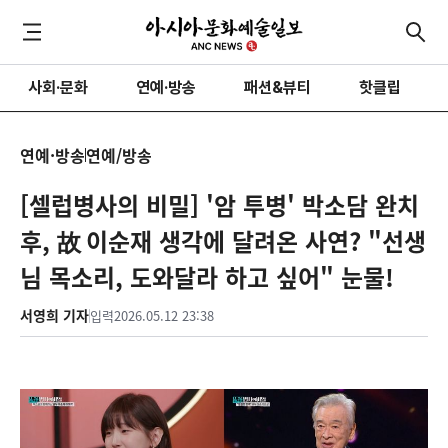
사회·문화
연예·방송
패션&뷰티
핫클립
연예·방송
연예/방송
[셀럽병사의 비밀] '암 투병' 박소담 완치
후, 故 이순재 생각에 달려온 사연? "선생
님 목소리, 도와달라 하고 싶어" 눈물!
서영희 기자
입력
2026.05.12 23:38