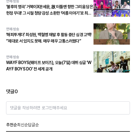
연예·방송
‘불후의 명곡’ 거북이X문세윤, 故 터틀맨 향한 그리움 담은
헌정 무대! 그 시절 청량 감성 소환한 ‘여름 이야기’로 최종
우승!
연예·방송
‘해피투게더’ 최성원, 백혈병 재발 후 활동 중단 심경 고백!
“제대로 서 있지도 못해. 매우 매우 고통스러웠다”
연예·방송
WAYF BOYS(웨이프 보이즈), 오늘(7일) 데뷔 싱글 ‘W
AYF BOYS DO’ 전 세계 공개
댓글
0
댓글을 작성하려면 로그인해주세요
추천순
최신순
답글순