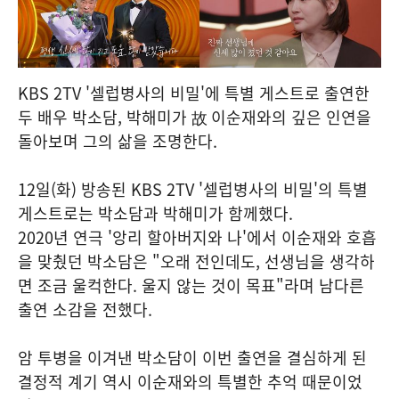
KBS 2TV '셀럽병사의 비밀'에 특별 게스트로 출연한
두 배우 박소담, 박해미가 故 이순재와의 깊은 인연을
돌아보며 그의 삶을 조명한다.
12일(화) 방송된 KBS 2TV '셀럽병사의 비밀'의 특별
게스트로는 박소담과 박해미가 함께했다.
2020년 연극 '앙리 할아버지와 나'에서 이순재와 호흡
을 맞췄던 박소담은 "오래 전인데도, 선생님을 생각하
면 조금 울컥한다. 울지 않는 것이 목표"라며 남다른
출연 소감을 전했다.
암 투병을 이겨낸 박소담이 이번 출연을 결심하게 된
결정적 계기 역시 이순재와의 특별한 추억 때문이었