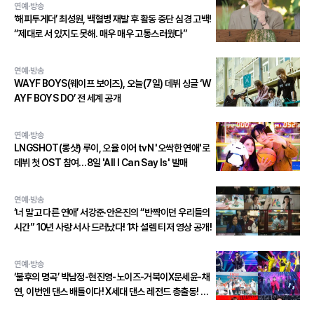
연예·방송
‘해피투게더’ 최성원, 백혈병 재발 후 활동 중단 심경 고백!
“제대로 서 있지도 못해. 매우 매우 고통스러웠다”
연예·방송
WAYF BOYS(웨이프 보이즈), 오늘(7일) 데뷔 싱글 ‘W
AYF BOYS DO’ 전 세계 공개
연예·방송
LNGSHOT(롱샷) 루이, 오율 이어 tvN '오싹한 연애'로
데뷔 첫 OST 참여…8일 'All I Can Say Is' 발매
연예·방송
‘너 말고 다른 연애’ 서강준·안은진의 “반짝이던 우리들의
시간” 10년 사랑 서사 드러났다! 1차 설렘 티저 영상 공개!
연예·방송
‘불후의 명곡’ 박남정-현진영-노이즈-거북이X문세윤-채
연, 이번엔 댄스 배틀이다! X세대 댄스 레전드 총출동! 댄
스 본능 깨운다!