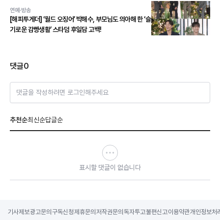
연예·방송
[해피투게더] ‘월드 오징어’ 박해수, 부모님도 의아해 한 ‘슬
기로운 감빵생활’ 스타덤 후일담 고백!
댓글
0
댓글을 작성하려면 로그인해주세요
추천순
최신순
답글순
표시할 댓글이 없습니다
기사제보
광고문의
구독신청
제휴문의
저작권문의
독자투고
불편신고
이용약관
개인정보처