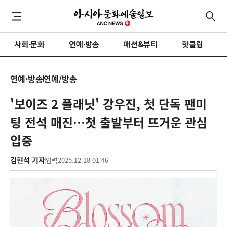
사회·문화
연예·방송
패션&뷰티
핫클립
연예·방송
연예/방송
'보이즈 2 플래닛' 강우진, 첫 단독 팬미
팅 전석 매진…첫 출발부터 뜨거운 관심
입증
김현석 기자
입력
2025.12.18 01:46