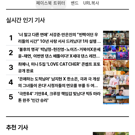
페이스북
트위터
밴드
URL복사
실시간 인기 기사
‘너 말고 다른 연애’ 서강준·안은진의 “반짝이던 우
1
리들의 시간” 10년 사랑 서사 드러났다! 1차 설렘 티
저 영상 공개!
‘불후의 명곡’ 박남정-현진영-노이즈-거북이X문세
2
윤-채연, 이번엔 댄스 배틀이다! X세대 댄스 레전드
총출동! 댄스 본능 깨운다!
최예나, 미니 5집 'LOVE CATCHER' 콘셉트 포토
3
공개 완료
'은애하는 도적님아' 남지현 X 한소은, 극과 극 개성
4
의 그녀들이 온다! 시청자들의 연모를 부를 두 여인
의 활약은?
'극한84' 기안84, 크루장 책임감 빛났다! 빅5 마라
5
톤 완주 '인간 승리'
추천 기사