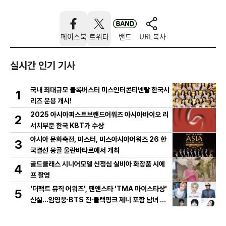
페이스북
트위터
밴드
URL복사
실시간 인기 기사
국내 최대규모 블록버스터 미스인터콘티넨탈 한국시
1
리즈 운용 개시!
2025 아시아퍼스트브랜드어워즈 아시아바이오 리
2
서치부문 한국 KBT가 수상
아시아 문화축전, 미스터, 미스아시아어워즈 26 한
3
국결선 몽골 울란바타르에서 개최
골드클래스 시니어모델 신정심 실비아 화장품 시에
4
프 촬영
'더팩트 뮤직 어워즈', 팬앤스타 'TMA 마이스타상'
5
신설...임영웅∙BTS 진∙블랙핑크 제니 포함 남녀 아
티스트 상위 20인 결선 투표 진출!