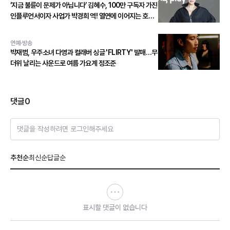
‘지금 불륜이 문제가 아닙니다’ 김혜수, 100만 구독자 가진
인플루언서이자 사업가 박경희 역! 열연에 이어지는 호평
세례!
연예·방송
박재범, 우주소녀 다영과 컬래버 싱글 'FLIRTY' 발매…무
더위 날리는 사운드로 여름 가요계 정조준
댓글
0
댓글을 작성하려면 로그인해주세요
추천순
최신순
답글순
표시할 댓글이 없습니다