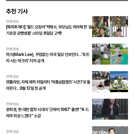
추천 기사
연예·방송
[해피투게더] ‘월드 오징어’ 박해수, 부모님도 의아해 한 ‘슬
기로운 감빵생활’ 스타덤 후일담 고백!
연예·방송
마크(Mark Lee), 꾸밈없는 미국 일상 선보인다…'포트
리 사는 마크리' 티저 공개
연예·방송
엔플라잉, 자체 제작 리얼리티 ‘여름승협캠프’ 시즌7로 돌
아온다…8월 12일 첫 공개
연예·방송
문희경, 한·대만 합작 시대극 '굿바이 1987' 출연! “K-드
라마 위상 느꼈다” 소감
연예·방송