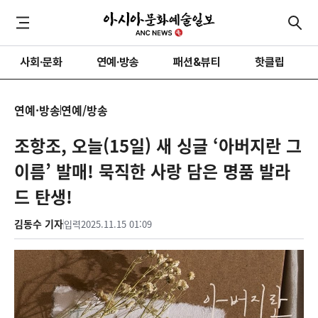
사회·문화
연예·방송
패션&뷰티
핫클립
연예·방송
연예/방송
조항조, 오늘(15일) 새 싱글 ‘아버지란 그
이름’ 발매! 묵직한 사랑 담은 명품 발라
드 탄생!
김동수 기자
입력
2025.11.15 01:09