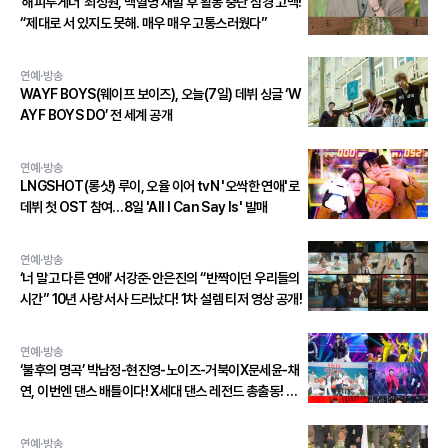
‘해피투게더’ 최성원, 백혈병 재발 후 활동 중단 심경 고백!
“제대로 서 있지도 못해. 매우 매우 고통스러웠다”
연예·방송
WAYF BOYS(웨이프 보이즈), 오늘(7일) 데뷔 싱글 ‘W
AYF BOYS DO’ 전 세계 공개
연예·방송
LNGSHOT(롱샷) 루이, 오율 이어 tvN '오싹한 연애'로
데뷔 첫 OST 참여…8일 'All I Can Say Is' 발매
연예·방송
‘너 말고 다른 연애’ 서강준·안은진의 “반짝이던 우리들의
시간” 10년 사랑 서사 드러났다! 1차 설렘 티저 영상 공개!
연예·방송
‘불후의 명곡’ 박남정-현진영-노이즈-거북이X문세윤-채
연, 이번엔 댄스 배틀이다! X세대 댄스 레전드 총출동! 댄
스 본능 깨운다!
연예·방송