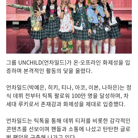
그룹 UNCHILD(언차일드)가 온·오프라인 화제성을 입
증하며 본격적인 활동의 닻을 올렸다.
언차일드(박예은, 히키, 티나, 아코, 이본, 나하은)는 정
식 데뷔 전부터 틱톡 팔로워 100만 명을 달성하며, 차
세대 루키로서 존재감과 화제성을 제대로 입증했다.
언차일드는 틱톡을 통해 데뷔 티저를 비롯한 감각적인
콘텐츠를 선보이며 팬들과 소통에 나섰고 탄탄한 글로
벌 팬덤을 구축해 나가고 있다.