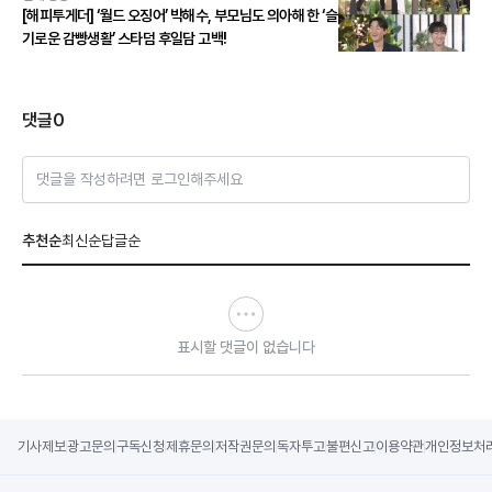
[해피투게더] ‘월드 오징어’ 박해수, 부모님도 의아해 한 ‘슬
기로운 감빵생활’ 스타덤 후일담 고백!
댓글
0
댓글을 작성하려면 로그인해주세요
추천순
최신순
답글순
표시할 댓글이 없습니다
기사제보
광고문의
구독신청
제휴문의
저작권문의
독자투고
불편신고
이용약관
개인정보처