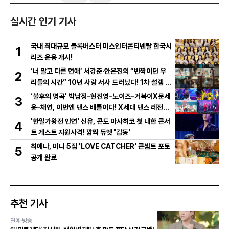
실시간 인기 기사
국내 최대규모 블록버스터 미스인터콘티넨탈 한국시
1
리즈 운용 개시!
‘너 말고 다른 연애’ 서강준·안은진의 “반짝이던 우
2
리들의 시간” 10년 사랑 서사 드러났다! 1차 설렘 티
저 영상 공개!
‘불후의 명곡’ 박남정-현진영-노이즈-거북이X문세
3
윤-채연, 이번엔 댄스 배틀이다! X세대 댄스 레전드
총출동! 댄스 본능 깨운다!
'한일가왕전 인연' 신유, 콘도 마사히코 첫 내한 콘서
4
트 게스트 지원사격! 깜짝 듀엣 '감동'
최예나, 미니 5집 'LOVE CATCHER' 콘셉트 포토
5
공개 완료
추천 기사
연예·방송