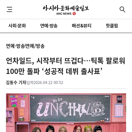
사회·문화
연예·방송
패션&뷰티
핫클립
연예·방송
연예/방송
언차일드, 시작부터 뜨겁다…틱톡 팔로워
100만 돌파 ‘성공적 데뷔 출사표’
김동수 기자
입력
2026.04.22 00:52