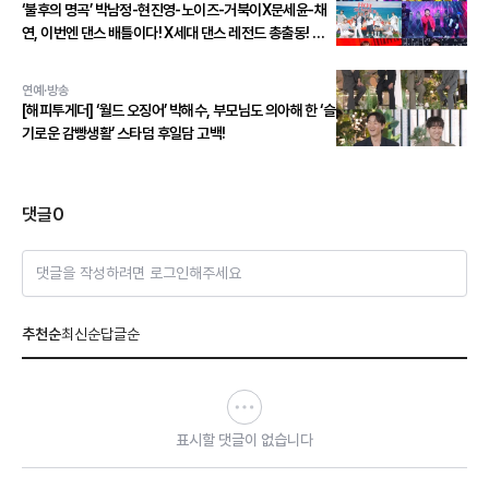
‘불후의 명곡’ 박남정-현진영-노이즈-거북이X문세윤-채
연, 이번엔 댄스 배틀이다! X세대 댄스 레전드 총출동! 댄
스 본능 깨운다!
연예·방송
[해피투게더] ‘월드 오징어’ 박해수, 부모님도 의아해 한 ‘슬
기로운 감빵생활’ 스타덤 후일담 고백!
댓글
0
댓글을 작성하려면 로그인해주세요
추천순
최신순
답글순
표시할 댓글이 없습니다