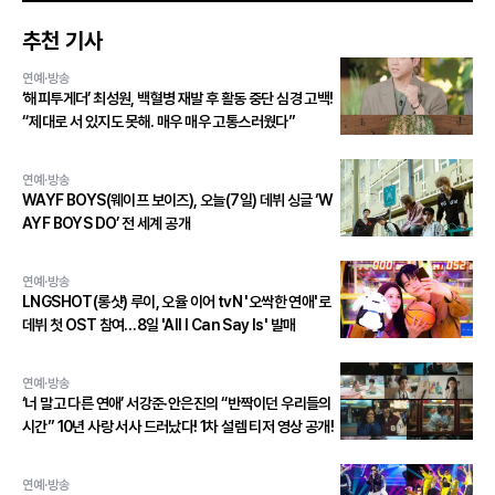
추천 기사
연예·방송
‘해피투게더’ 최성원, 백혈병 재발 후 활동 중단 심경 고백!
“제대로 서 있지도 못해. 매우 매우 고통스러웠다”
연예·방송
WAYF BOYS(웨이프 보이즈), 오늘(7일) 데뷔 싱글 ‘W
AYF BOYS DO’ 전 세계 공개
연예·방송
LNGSHOT(롱샷) 루이, 오율 이어 tvN '오싹한 연애'로
데뷔 첫 OST 참여…8일 'All I Can Say Is' 발매
연예·방송
‘너 말고 다른 연애’ 서강준·안은진의 “반짝이던 우리들의
시간” 10년 사랑 서사 드러났다! 1차 설렘 티저 영상 공개!
연예·방송