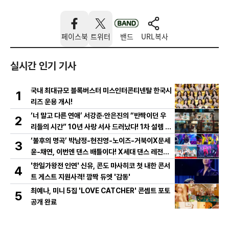
페이스북
트위터
밴드
URL복사
실시간 인기 기사
국내 최대규모 블록버스터 미스인터콘티넨탈 한국시
1
리즈 운용 개시!
‘너 말고 다른 연애’ 서강준·안은진의 “반짝이던 우
2
리들의 시간” 10년 사랑 서사 드러났다! 1차 설렘 티
저 영상 공개!
‘불후의 명곡’ 박남정-현진영-노이즈-거북이X문세
3
윤-채연, 이번엔 댄스 배틀이다! X세대 댄스 레전드
총출동! 댄스 본능 깨운다!
'한일가왕전 인연' 신유, 콘도 마사히코 첫 내한 콘서
4
트 게스트 지원사격! 깜짝 듀엣 '감동'
최예나, 미니 5집 'LOVE CATCHER' 콘셉트 포토
5
공개 완료