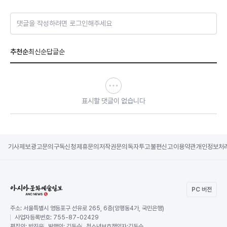
댓글을 작성하려면 로그인해주세요
추천순
최신순
답글순
표시할 댓글이 없습니다
기사제보
광고문의
구독신청
제휴문의
저작권문의
독자투고
불편신고
이용약관
개인정보처
PC 버전
주소:
서울특별시 영등포구 선유로 265, 6층(양평동4가, 국민은행)
사업자등록번호:
755-87-02429
편집인:
박진우
발행인:
김동수
청소년보호책임자:
김동수