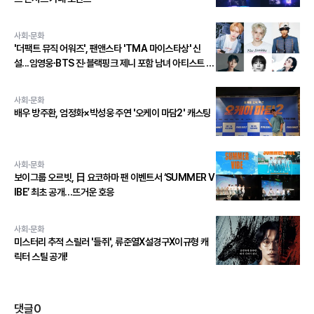
사회·문화
'더팩트 뮤직 어워즈', 팬앤스타 'TMA 마이스타상' 신
설...임영웅∙BTS 진∙블랙핑크 제니 포함 남녀 아티스트 상
위 20인 결선 투표 진출!
사회·문화
배우 방주환, 엄정화×박성웅 주연 '오케이 마담2' 캐스팅
사회·문화
보이그룹 오르빗, 日 요코하마 팬 이벤트서 ‘SUMMER V
IBE’ 최초 공개…뜨거운 호응
사회·문화
미스터리 추적 스릴러 '들쥐', 류준열X설경구X이규형 캐
릭터 스틸 공개!
댓글
0