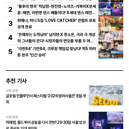
저 영상 공개!
‘불후의 명곡’ 박남정-현진영-노이즈-거북이X문세
2
윤-채연, 이번엔 댄스 배틀이다! X세대 댄스 레전드
총출동! 댄스 본능 깨운다!
최예나, 미니 5집 'LOVE CATCHER' 콘셉트 포토
3
공개 완료
'은애하는 도적님아' 남지현 X 한소은, 극과 극 개성
4
의 그녀들이 온다! 시청자들의 연모를 부를 두 여인
의 활약은?
'극한84' 기안84, 크루장 책임감 빛났다! 빅5 마라
5
톤 완주 '인간 승리'
추천 기사
사회·문화
글로벌 인플루언서 페스티벌 ‘2026 썸머서울콘’ 8월 개
최
사회·문화
박재범, 월드투어 감동을 다시 한번! 29·30일 서울 앙코
르 콘서트 기대 포인트