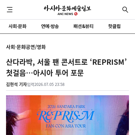
사회·문화
연예·방송
패션&뷰티
핫클립
사회·문화
공연/영화
산다라박, 서울 팬 콘서트로 ‘REPRISM’
첫걸음…아시아 투어 포문
김현석 기자
입력
2026.07.05 23:58