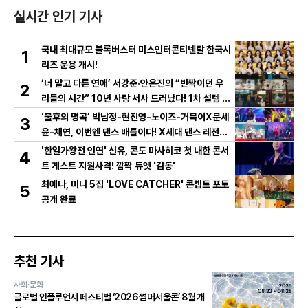
실시간 인기 기사
국내 최대규모 블록버스터 미스인터콘티넨탈 한국시
1
리즈 운용 개시!
‘너 말고 다른 연애’ 서강준·안은진의 “반짝이던 우
2
리들의 시간” 10년 사랑 서사 드러났다! 1차 설렘 티
저 영상 공개!
‘불후의 명곡’ 박남정-현진영-노이즈-거북이X문세
3
윤-채연, 이번엔 댄스 배틀이다! X세대 댄스 레전드
총출동! 댄스 본능 깨운다!
'한일가왕전 인연' 신유, 콘도 마사히코 첫 내한 콘서
4
트 게스트 지원사격! 깜짝 듀엣 '감동'
최예나, 미니 5집 'LOVE CATCHER' 콘셉트 포토
5
공개 완료
추천 기사
사회·문화
글로벌 인플루언서 페스티벌 ‘2026 썸머서울콘’ 8월 개