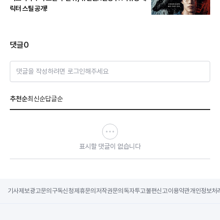
릭터 스틸 공개!
댓글
0
댓글을 작성하려면 로그인해주세요
추천순
최신순
답글순
표시할 댓글이 없습니다
기사제보
광고문의
구독신청
제휴문의
저작권문의
독자투고
불편신고
이용약관
개인정보처