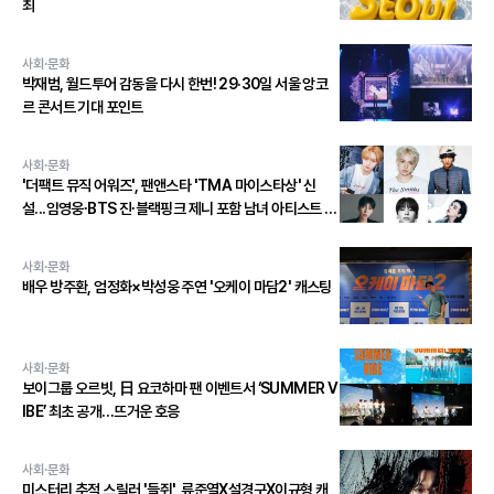
최
사회·문화
박재범, 월드투어 감동을 다시 한번! 29·30일 서울 앙코
르 콘서트 기대 포인트
사회·문화
'더팩트 뮤직 어워즈', 팬앤스타 'TMA 마이스타상' 신
설...임영웅∙BTS 진∙블랙핑크 제니 포함 남녀 아티스트 상
위 20인 결선 투표 진출!
사회·문화
배우 방주환, 엄정화×박성웅 주연 '오케이 마담2' 캐스팅
사회·문화
보이그룹 오르빗, 日 요코하마 팬 이벤트서 ‘SUMMER V
IBE’ 최초 공개…뜨거운 호응
사회·문화
미스터리 추적 스릴러 '들쥐', 류준열X설경구X이규형 캐