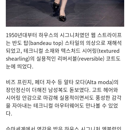
1950년대부터 하우스의 시그니처였던 웹 스트라이프
는 반도 탑(bandeau top) 스타일의 의상으로 재해석
되었고, 테크니컬 소재와 텍스처드 시어링(textured
shearling)의 실용적인 리버서블(reversible) 코트도
눈에 띄었다.
비즈 프린지, 페더 자수 등 알타 모다(Alta moda)의
장인정신이 더해진 남성복도 돋보였다. 고트 헤어와
시어링 안감으로 마감해 실용적이면서도 풍성한 감각
을 자아내는 테크니컬 아우터웨어도 만나볼 수 있었
다.
승마세계에서 영감을 받은 하우스 시그니처 엠블럼인