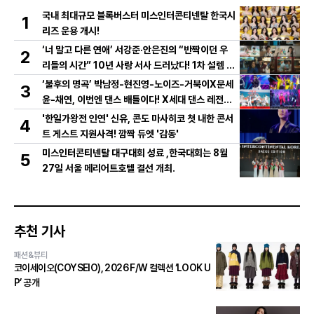
국내 최대규모 블록버스터 미스인터콘티넨탈 한국시
1
리즈 운용 개시!
‘너 말고 다른 연애’ 서강준·안은진의 “반짝이던 우
2
리들의 시간” 10년 사랑 서사 드러났다! 1차 설렘 티
저 영상 공개!
‘불후의 명곡’ 박남정-현진영-노이즈-거북이X문세
3
윤-채연, 이번엔 댄스 배틀이다! X세대 댄스 레전드
총출동! 댄스 본능 깨운다!
'한일가왕전 인연' 신유, 콘도 마사히코 첫 내한 콘서
4
트 게스트 지원사격! 깜짝 듀엣 '감동'
미스인터콘티넨탈 대구대회 성료 ,한국대회는 8월
5
27일 서울 메리어트호텔 결선 개최.
추천 기사
패션&뷰티
코이세이오(COYSEIO), 2026 F/W 컬렉션 ‘LOOK U
P’ 공개