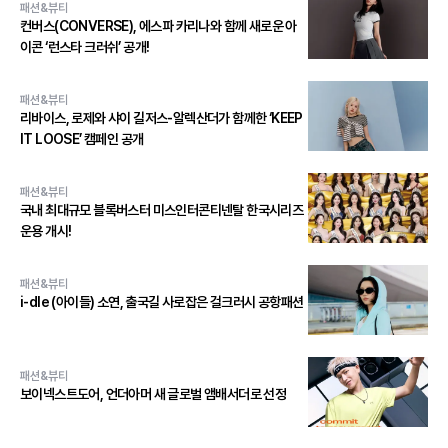
패션&뷰티
컨버스(CONVERSE), 에스파 카리나와 함께 새로운 아
이콘 ‘런스타 크러쉬’ 공개!
패션&뷰티
리바이스, 로제와 샤이 길저스-알렉산더가 함께한 ‘KEEP
IT LOOSE’ 캠페인 공개
패션&뷰티
국내 최대규모 블록버스터 미스인터콘티넨탈 한국시리즈
운용 개시!
패션&뷰티
i-dle (아이들) 소연, 출국길 사로잡은 걸크러시 공항패션
패션&뷰티
보이넥스트도어, 언더아머 새 글로벌 앰배서더로 선정