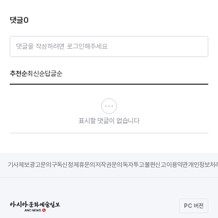
댓글
0
댓글을 작성하려면 로그인해주세요
추천순
최신순
답글순
표시할 댓글이 없습니다
기사제보
광고문의
구독신청
제휴문의
저작권문의
독자투고
불편신고
이용약관
개인정보처
PC 버전