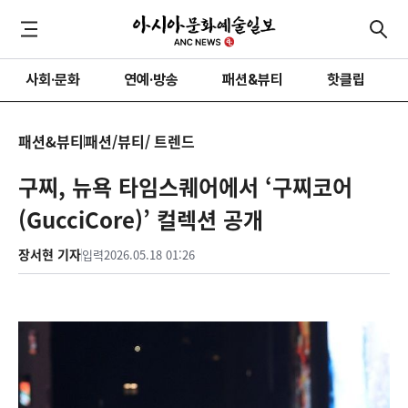
사회·문화
연예·방송
패션&뷰티
핫클립
패션&뷰티
패션/뷰티/ 트렌드
구찌, 뉴욕 타임스퀘어에서 ‘구찌코어
(GucciCore)’ 컬렉션 공개
장서현 기자
입력
2026.05.18 01:26