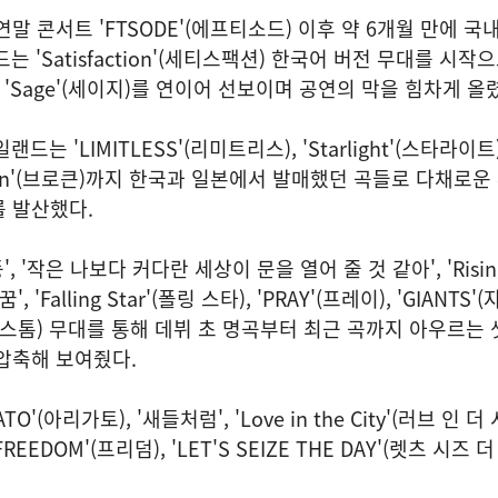
말 콘서트 'FTSODE'(에프티소드) 이후 약 6개월 만에 국
 'Satisfaction'(세티스팩션) 한국어 버전 무대를 시작
스), 'Sage'(세이지)를 연이어 선보이며 공연의 막을 힘차게 올
는 'LIMITLESS'(리미트리스), 'Starlight'(스타라이트)
Broken'(브로큰)까지 한국과 일본에서 발매했던 곡들로 다채로운
 발산했다.
, '작은 나보다 커다란 세상이 문을 열어 줄 것 같아', 'Rising
 꿈', 'Falling Star'(폴링 스타), 'PRAY'(프레이), 'GIANTS
썬더스톰) 무대를 통해 데뷔 초 명곡부터 최근 곡까지 아우르는
압축해 보여줬다.
'(아리가토), '새들처럼', 'Love in the City'(러브 인 더 
FREEDOM'(프리덤), 'LET'S SEIZE THE DAY'(렛츠 시즈 더