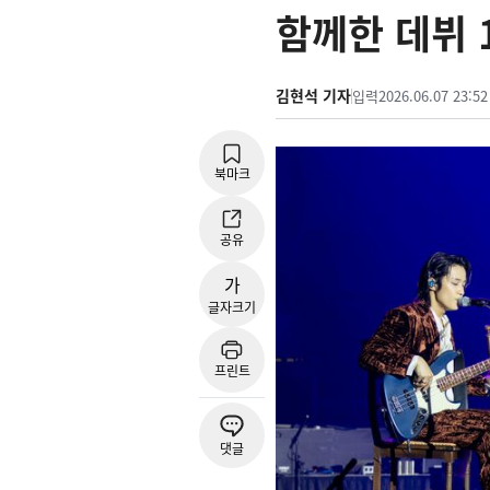
함께한 데뷔 
김현석 기자
입력
2026.06.07 23:52
북마크
공유
가
글자크기
프린트
댓글