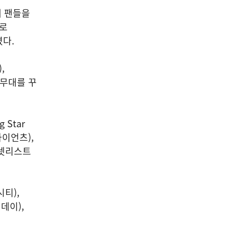
내 팬들을
으로
렸다.
,
 무대를 꾸
 Star
'(자이언츠),
 셋리스트
시티),
 데이),