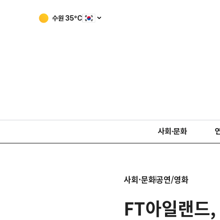
청주
34
ºC
사회·문화
사회·문화
공연/영화
FT아일랜드,