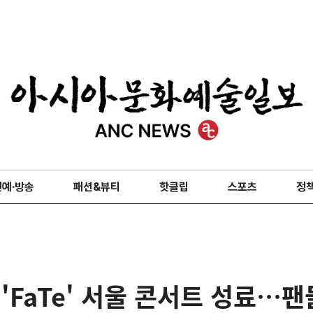
연예·방송
패션&뷰티
핫클립
스포츠
정
 'FaTe' 서울 콘서트 성료…