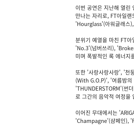
이번 공연은 지난해 열린 연
만나는 자리로, FT아일랜드는
'Hourglass'(아워글래
분위기 예열을 마친 FT아일랜드
'No.3'(넘버쓰리), '
미며 폭발적인 록 에너지를
또한 '사랑사랑사랑', '천둥'
(With G.O.P)', '여름밤의
'THUNDERSTORM'(
로 그간의 음악적 여정을 
이어진 무대에서는 'ARIGATO
'Champagne'(샴페인), '