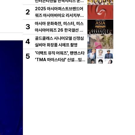
인터콘티넨탈 한국시리즈 운용
개시!
2025 아시아퍼스트브랜드어
2
워즈 아시아바이오 리서치부문
한국 KBT가 수상
아시아 문화축전, 미스터, 미스
3
아시아어워즈 26 한국결선 몽
골 울란바타르에서 개최
골드클래스 시니어모델 신정심
4
실비아 화장품 시에프 촬영
'더팩트 뮤직 어워즈', 팬앤스타
5
'TMA 마이스타상' 신설...임영
웅∙BTS 진∙블랙핑크 제니 포함
남녀 아티스트 상위 20인 결선
투표 진출!