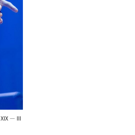
X — III