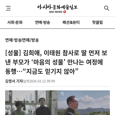
사회·문화
연예·방송
패션&뷰티
핫클립
연예·방송
연예/방송
[성물] 김희애, 이태원 참사로 딸 먼저 보
낸 부모가 ‘마음의 성물’ 만나는 여정에
동행…“지금도 믿기지 않아”
김영서 기자
입력
2026.03.12 00:09