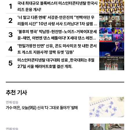
국내 최대규모 블록버스터 미스인터콘티넨탈 한국시
1
리즈 운용 개시!
‘너 말고 다른 연애’ 서강준·안은진의 “반짝이던 우
2
리들의 시간” 10년 사랑 서사 드러났다! 1차 설렘 티
저 영상 공개!
‘불후의 명곡’ 박남정-현진영-노이즈-거북이X문세
3
윤-채연, 이번엔 댄스 배틀이다! X세대 댄스 레전드
총출동! 댄스 본능 깨운다!
'한일가왕전 인연' 신유, 콘도 마사히코 첫 내한 콘서
4
트 게스트 지원사격! 깜짝 듀엣 '감동'
미스인터콘티넨탈 대구대회 성료 ,한국대회는 8월
5
27일 서울 메리어트호텔 결선 개최.
추천 기사
연예·방송
가수 여은, 오늘(9일) 신곡 ‘다 그대로 돌아가’ 발매
연예·방송