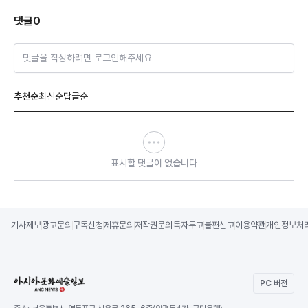
댓글
0
댓글을 작성하려면 로그인해주세요
추천순
최신순
답글순
표시할 댓글이 없습니다
기사제보
광고문의
구독신청
제휴문의
저작권문의
독자투고
불편신고
이용약관
개인정보처
PC 버전