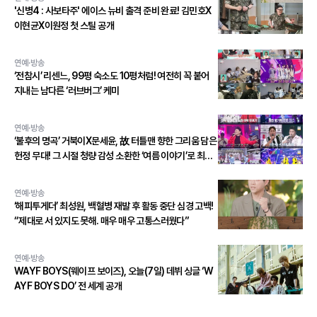
'신병4 : 사보타주' 에이스 뉴비 출격 준비 완료! 김민호X
이현균X이원정 첫 스틸 공개
연예·방송
‘전참시’ 리센느, 99평 숙소도 10평처럼! 여전히 꼭 붙어
지내는 남다른 ‘러브버그’ 케미
연예·방송
‘불후의 명곡’ 거북이X문세윤, 故 터틀맨 향한 그리움 담은
헌정 무대! 그 시절 청량 감성 소환한 ‘여름 이야기’로 최종
우승!
연예·방송
‘해피투게더’ 최성원, 백혈병 재발 후 활동 중단 심경 고백!
“제대로 서 있지도 못해. 매우 매우 고통스러웠다”
연예·방송
WAYF BOYS(웨이프 보이즈), 오늘(7일) 데뷔 싱글 ‘W
AYF BOYS DO’ 전 세계 공개