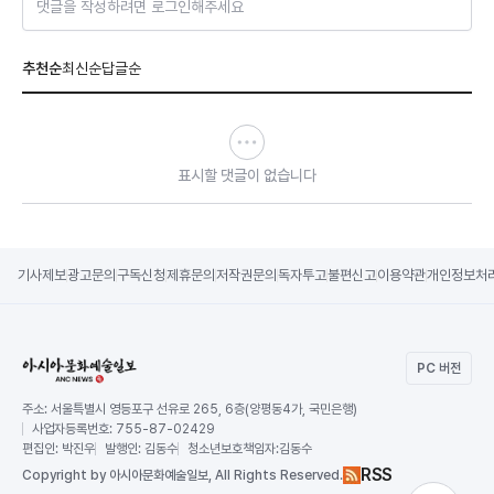
댓글을 작성하려면 로그인해주세요
추천순
최신순
답글순
표시할 댓글이 없습니다
기사제보
광고문의
구독신청
제휴문의
저작권문의
독자투고
불편신고
이용약관
개인정보처
PC 버전
주소:
서울특별시 영등포구 선유로 265, 6층(양평동4가, 국민은행)
사업자등록번호:
755-87-02429
편집인:
박진우
발행인:
김동수
청소년보호책임자:
김동수
RSS
Copy
right by 아시아문화예술일보,
All Rights Reserved.