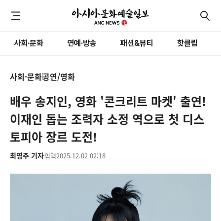
사회·문화
연예·방송
패션&뷰티
핫클립
사회·문화
공연/영화
배우 송지인, 영화 '콘크리트 마켓' 출연!
이재인 돕는 조력자 소정 역으로 첫 디스
토피아 장르 도전!
최영주 기자
입력
2025.12.02 02:18