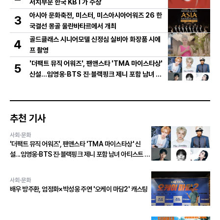
서치부문 한국 KBT가 수상
아시아 문화축전, 미스터, 미스아시아어워즈 26 한
3
국결선 몽골 울란바타르에서 개최
골드클래스 시니어모델 신정심 실비아 화장품 시에
4
프 촬영
'더팩트 뮤직 어워즈', 팬앤스타 'TMA 마이스타상'
5
신설...임영웅∙BTS 진∙블랙핑크 제니 포함 남녀 아
티스트 상위 20인 결선 투표 진출!
추천 기사
사회·문화
'더팩트 뮤직 어워즈', 팬앤스타 'TMA 마이스타상' 신
설...임영웅∙BTS 진∙블랙핑크 제니 포함 남녀 아티스트 상
위 20인 결선 투표 진출!
사회·문화
배우 방주환, 엄정화×박성웅 주연 '오케이 마담2' 캐스팅