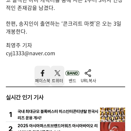
적인 존재감을 남겼다.
한편, 송지인이 출연하는 ‘콘크리트 마켓’은 오는 3일
개봉한다.
최영주 기자
cyj1333@naver.com
페이스북
트위터
밴드
URL복사
실시간 인기 기사
국내 최대규모 블록버스터 미스인터콘티넨탈 한국시
1
리즈 운용 개시!
2025 아시아퍼스트브랜드어워즈 아시아바이오 리
2