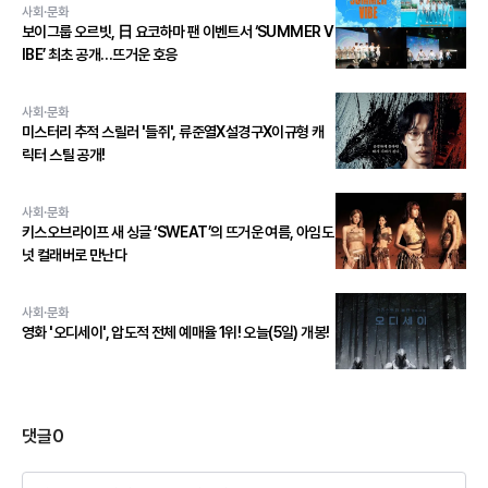
사회·문화
보이그룹 오르빗, 日 요코하마 팬 이벤트서 ‘SUMMER V
IBE’ 최초 공개…뜨거운 호응
사회·문화
미스터리 추적 스릴러 '들쥐', 류준열X설경구X이규형 캐
릭터 스틸 공개!
사회·문화
키스오브라이프 새 싱글 ‘SWEAT’의 뜨거운 여름, 아임도
넛 컬래버로 만난다
사회·문화
영화 '오디세이', 압도적 전체 예매율 1위! 오늘(5일) 개봉!
댓글
0