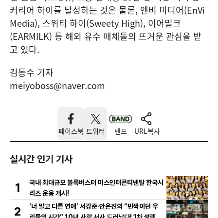
커리어 하이를 달성하는 것은 물론, 엔비 미디어(EnVi
Media), 스위티 하이(Sweety High), 이어밀크
(EARMILK) 등 해외 유수 매체들의 뜨거운 관심을 받
고 있다.
김동수 기자
meiyoboss@naver.com
페이스북
트위터
밴드
URL복사
실시간 인기 기사
국내 최대규모 블록버스터 미스인터콘티넨탈 한국시
1
리즈 운용 개시!
‘너 말고 다른 연애’ 서강준·안은진의 “반짝이던 우
2
리들의 시간” 10년 사랑 서사 드러났다! 1차 설렘 티