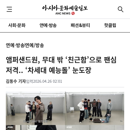
사회·문화
연예·방송
패션&뷰티
핫클립
연예·방송
연예/방송
앰퍼샌드원, 무대 밖 ‘친근함’으로 팬심
저격.. ‘차세대 예능돌’ 눈도장
김동수 기자
입력
2026.04.26 02:01