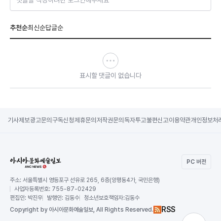
댓글을 작성하려면 로그인해주세요
추천순
최신순
답글순
표시할 댓글이 없습니다
기사제보
광고문의
구독신청
제휴문의
저작권문의
독자투고
불편신고
이용약관
개인정보처
PC 버전
주소:
서울특별시 영등포구 선유로 265, 6층(양평동4가, 국민은행)
사업자등록번호:
755-87-02429
편집인:
박진우
발행인:
김동수
청소년보호책임자:
김동수
RSS
Copy
right by 아시아문화예술일보,
All Rights Reserved.