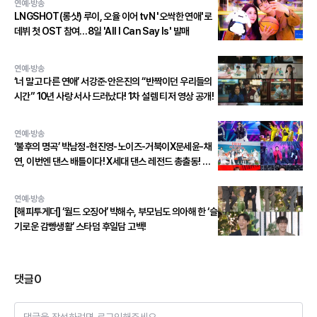
연예·방송
LNGSHOT(롱샷) 루이, 오율 이어 tvN '오싹한 연애'로
데뷔 첫 OST 참여…8일 'All I Can Say Is' 발매
연예·방송
‘너 말고 다른 연애’ 서강준·안은진의 “반짝이던 우리들의
시간” 10년 사랑 서사 드러났다! 1차 설렘 티저 영상 공개!
연예·방송
‘불후의 명곡’ 박남정-현진영-노이즈-거북이X문세윤-채
연, 이번엔 댄스 배틀이다! X세대 댄스 레전드 총출동! 댄
스 본능 깨운다!
연예·방송
[해피투게더] ‘월드 오징어’ 박해수, 부모님도 의아해 한 ‘슬
기로운 감빵생활’ 스타덤 후일담 고백!
댓글
0