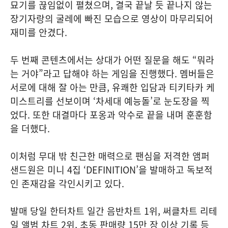
묘기를 끊임없이 펼쳤으며, 결국 끝날 듯 끝나지 않는
장기자랑의 굴레에 빠진 모습으로 영상이 마무리되어
재미를 안겼다.
두 번째 콘텐츠에서는 상대가 어떤 질문을 해도 “뭐라
는 거야”라고 답해야 하는 게임을 진행했다. 멤버들은
서로에 대해 잘 아는 만큼, 유쾌한 입담과 티키타카 케
미스트리를 선보이며 ‘차세대 예능돌’로 눈도장을 찍
었다. 또한 대결마다 포옹과 악수로 끝을 내며 훈훈함
을 더했다.
이처럼 무대 밖 친근한 매력으로 팬심을 저격한 앰퍼
샌드원은 미니 4집 ‘DEFINITION’을 발매하고 독보적
인 존재감을 각인시키고 있다.
발매 당일 한터차트 일간 음반차트 1위, 써클차트 리테
일 앨범 차트 2위, 초동 판매량 15만 장 이상 기록 등