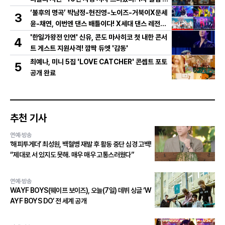
저 영상 공개!
‘불후의 명곡’ 박남정-현진영-노이즈-거북이X문세
3
윤-채연, 이번엔 댄스 배틀이다! X세대 댄스 레전드
총출동! 댄스 본능 깨운다!
'한일가왕전 인연' 신유, 콘도 마사히코 첫 내한 콘서
4
트 게스트 지원사격! 깜짝 듀엣 '감동'
최예나, 미니 5집 'LOVE CATCHER' 콘셉트 포토
5
공개 완료
추천 기사
연예·방송
‘해피투게더’ 최성원, 백혈병 재발 후 활동 중단 심경 고백!
“제대로 서 있지도 못해. 매우 매우 고통스러웠다”
연예·방송
WAYF BOYS(웨이프 보이즈), 오늘(7일) 데뷔 싱글 ‘W
AYF BOYS DO’ 전 세계 공개