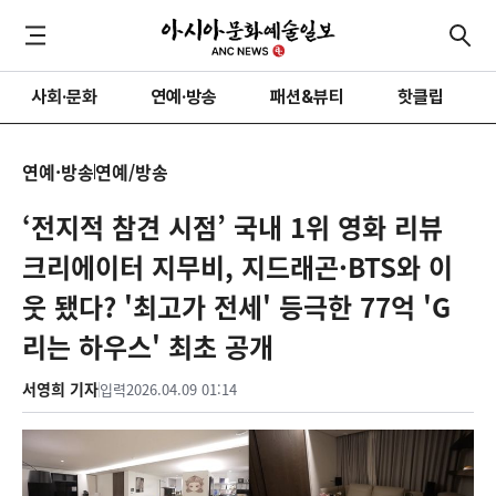
사회·문화
연예·방송
패션&뷰티
핫클립
연예·방송
연예/방송
‘전지적 참견 시점’ 국내 1위 영화 리뷰
크리에이터 지무비, 지드래곤·BTS와 이
웃 됐다? '최고가 전세' 등극한 77억 'G
리는 하우스' 최초 공개
서영희 기자
입력
2026.04.09 01:14