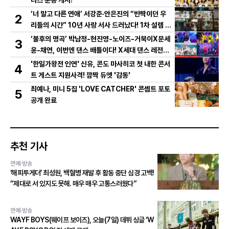
‘너 말고 다른 연애’ 서강준·안은진의 “반짝이던 우
2
리들의 시간” 10년 사랑 서사 드러났다! 1차 설렘 티
저 영상 공개!
‘불후의 명곡’ 박남정-현진영-노이즈-거북이X문세
3
윤-채연, 이번엔 댄스 배틀이다! X세대 댄스 레전드
총출동! 댄스 본능 깨운다!
'한일가왕전 인연' 신유, 콘도 마사히코 첫 내한 콘서
4
트 게스트 지원사격! 깜짝 듀엣 '감동'
최예나, 미니 5집 'LOVE CATCHER' 콘셉트 포토
5
공개 완료
추천 기사
연예·방송
‘해피투게더’ 최성원, 백혈병 재발 후 활동 중단 심경 고백!
“제대로 서 있지도 못해. 매우 매우 고통스러웠다”
연예·방송
WAYF BOYS(웨이프 보이즈), 오늘(7일) 데뷔 싱글 ‘W