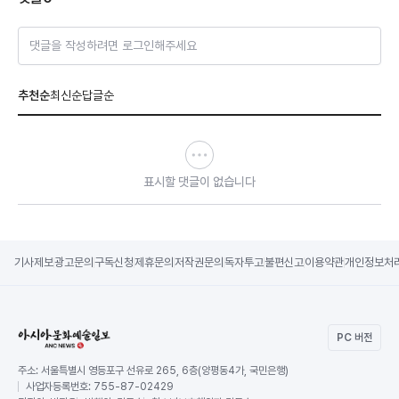
댓글을 작성하려면 로그인해주세요
추천순
최신순
답글순
표시할 댓글이 없습니다
기사제보
광고문의
구독신청
제휴문의
저작권문의
독자투고
불편신고
이용약관
개인정보처
PC 버전
주소:
서울특별시 영등포구 선유로 265, 6층(양평동4가, 국민은행)
사업자등록번호:
755-87-02429