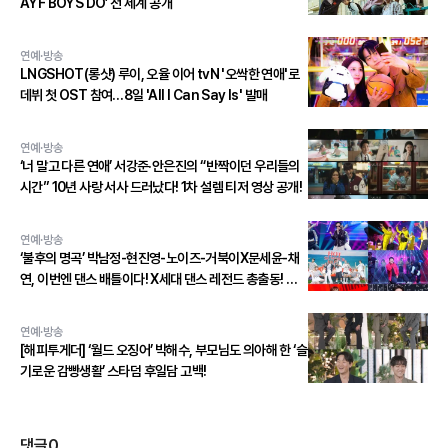
AYF BOYS DO’ 전 세계 공개
연예·방송
LNGSHOT(롱샷) 루이, 오율 이어 tvN '오싹한 연애'로
데뷔 첫 OST 참여…8일 'All I Can Say Is' 발매
연예·방송
‘너 말고 다른 연애’ 서강준·안은진의 “반짝이던 우리들의
시간” 10년 사랑 서사 드러났다! 1차 설렘 티저 영상 공개!
연예·방송
‘불후의 명곡’ 박남정-현진영-노이즈-거북이X문세윤-채
연, 이번엔 댄스 배틀이다! X세대 댄스 레전드 총출동! 댄
스 본능 깨운다!
연예·방송
[해피투게더] ‘월드 오징어’ 박해수, 부모님도 의아해 한 ‘슬
기로운 감빵생활’ 스타덤 후일담 고백!
댓글
0