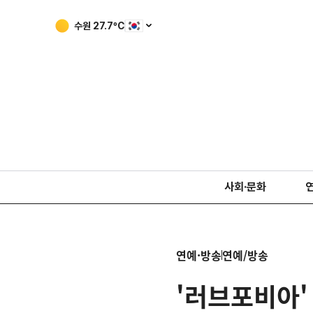
수원
27.7
ºC
사회·문화
연예·방송
연예/방송
'러브포비아'