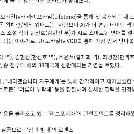
롭게 볼 수 있는 관전 포인트가 공개됐다.
U+모바일tv와 라이프타임(Lifetime)을 통해 첫 공개되는 새 
독 왕혜령/제작 위매드)는 사람보다 AI가 더 편한 데이팅 앱
맨스 소설 작가 한선호(김현진 분)가 AI로 스마트한 연애를 
되는 이야기로, U+모바일tv VOD를 통해 가장 먼저 만나볼
 역), 김현진(한선호 역), 조윤서(설재희 역), 최병찬(한백호
방송 전부터 해외 38개국에 선판매되는 기염을 토했다.
라썸’, ‘내리겠습니다 지구에게’를 통해 감각적이고 재기발랄한
브로큰’, ‘여름아 부탁해’ 등을 집필하며 섬세한 필력을 인정
반응을 불러오고 있는 ‘러브포비아’의 관전포인트를 정리해봤
서 심쿵으로…‘창과 방패’의 로맨스