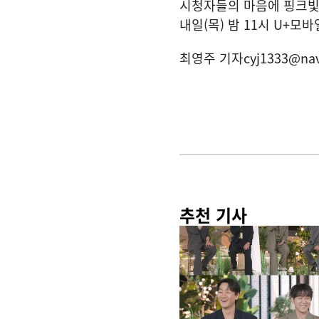
시청자들의 마음에 핑크빛 
내일(목) 밤 11시 U+모바
최영주 기자
cyj1333@na
추천 기사