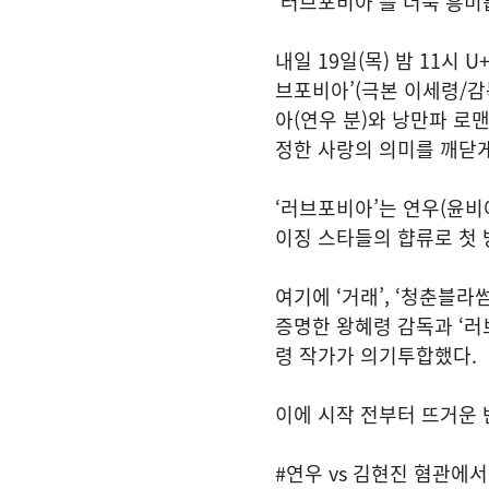
‘러브포비아’를 더욱 흥미
내일 19일(목) 밤 11시 
브포비아’(극본 이세령/감
아(연우 분)와 낭만파 로
정한 사랑의 의미를 깨닫게 
‘러브포비아’는 연우(윤비아
이징 스타들의 햡류로 첫 
여기에 ‘거래’, ‘청춘블
증명한 왕혜령 감독과 ‘러
령 작가가 의기투합했다.
이에 시작 전부터 뜨거운 
#연우 vs 김현진 혐관에