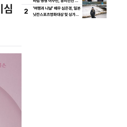
바람 쌩쌩 이주빈, 흥미진진 투
기심
샷 스틸 공개!
'여행과 나날' 배우 심은경, 일본
2
닛칸스포츠영화대상 및 싱가포
르영화제 여우주연상 노미네이
트 쾌거!