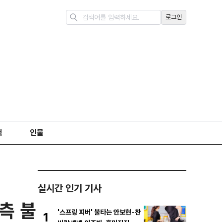
로그인
책
인물
실시간 인기 기사
측 불
'스프링 피버' 불타는 안보현-찬
1