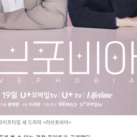
X 라이프타임 새 드라마 <러브포비아>