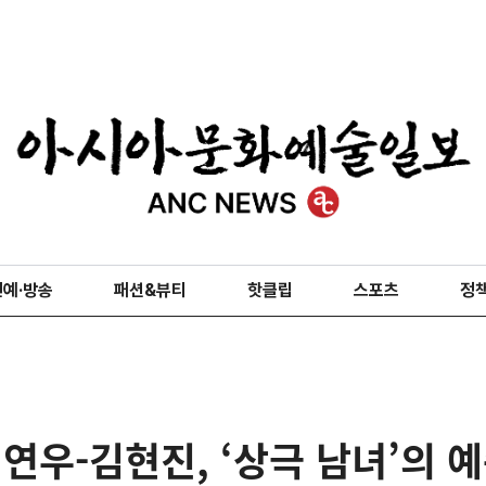
연예·방송
패션&뷰티
핫클립
스포츠
정
 연우-김현진, ‘상극 남녀’의 예