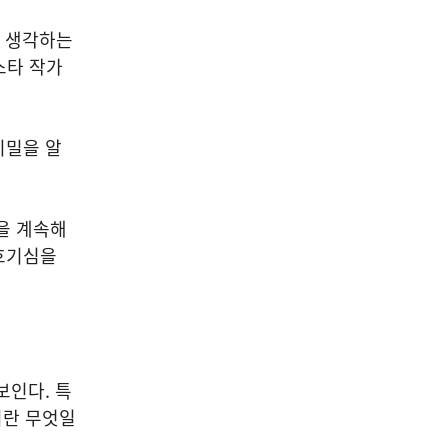
고 생각하는
스타 작가
비밀을 알
을 계속해
호기심을
보인다. 특
이란 무엇일