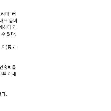
드라마 ‘러
 대표 윤비
설계하다 진
 수 있다.
 역)등 라
 연출력을
받은 이세
다.