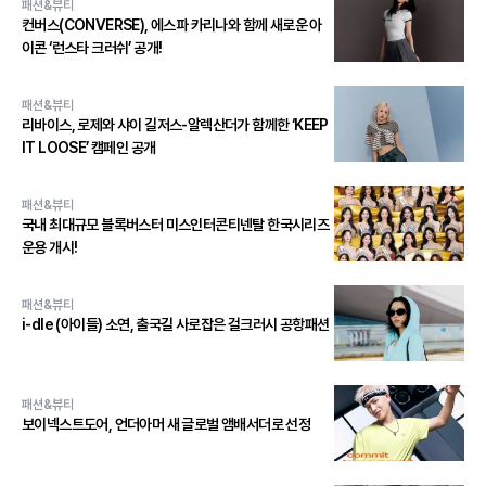
패션&뷰티
컨버스(CONVERSE), 에스파 카리나와 함께 새로운 아
이콘 ‘런스타 크러쉬’ 공개!
패션&뷰티
리바이스, 로제와 샤이 길저스-알렉산더가 함께한 ‘KEEP
IT LOOSE’ 캠페인 공개
패션&뷰티
국내 최대규모 블록버스터 미스인터콘티넨탈 한국시리즈
운용 개시!
패션&뷰티
i-dle (아이들) 소연, 출국길 사로잡은 걸크러시 공항패션
패션&뷰티
보이넥스트도어, 언더아머 새 글로벌 앰배서더로 선정