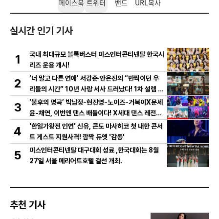
페이스북
트위터
밴드
URL복사
실시간 인기 기사
국내 최대규모 블록버스터 미스인터콘티넨탈 한국시
1
리즈 운용 개시!
‘너 말고 다른 연애’ 서강준·안은진의 “반짝이던 우
2
리들의 시간” 10년 사랑 서사 드러났다! 1차 설렘 티
저 영상 공개!
‘불후의 명곡’ 박남정-현진영-노이즈-거북이X문세
3
윤-채연, 이번엔 댄스 배틀이다! X세대 댄스 레전드
총출동! 댄스 본능 깨운다!
'한일가왕전 인연' 신유, 콘도 마사히코 첫 내한 콘서
4
트 게스트 지원사격! 깜짝 듀엣 '감동'
미스인터콘티넨탈 대구대회 성료 ,한국대회는 8월
5
27일 서울 메리어트호텔 결선 개최.
추천 기사