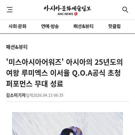
사회·문화
연예·방송
패션&뷰티
핫클립
패션&뷰티
'미스아시아어워즈' 아시아의 25년도의
여왕 루미엑스 이서율 Q.O.A공식 초청
퍼포먼스 무대 성료
김소미기자
입력
2026.04.13 06:35