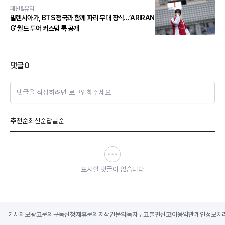
패션&뷰티
발렌시아가, BTS 정국과 함께 파리 무대 장식…’ARIRAN
G’ 월드 투어 커스텀 룩 공개
댓글
0
댓글을 작성하려면 로그인해주세요
추천순
최신순
답글순
표시할 댓글이 없습니다
기사제보
광고문의
구독신청
제휴문의
저작권문의
독자투고
불편신고
이용약관
개인정보처