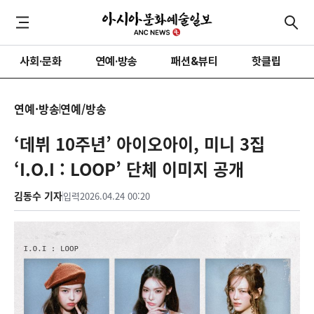
사회·문화
연예·방송
패션&뷰티
핫클립
연예·방송
연예/방송
‘데뷔 10주년’ 아이오아이, 미니 3집
‘I.O.I : LOOP’ 단체 이미지 공개
김동수 기자
입력
2026.04.24 00:20