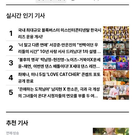
실시간 인기 기사
국내 최대규모 블록버스터 미스인터콘티넨탈 한국시
1
리즈 운용 개시!
‘너 말고 다른 연애’ 서강준·안은진의 “반짝이던 우
2
리들의 시간” 10년 사랑 서사 드러났다! 1차 설렘 티
저 영상 공개!
‘불후의 명곡’ 박남정-현진영-노이즈-거북이X문세
3
윤-채연, 이번엔 댄스 배틀이다! X세대 댄스 레전드
총출동! 댄스 본능 깨운다!
최예나, 미니 5집 'LOVE CATCHER' 콘셉트 포토
4
공개 완료
'은애하는 도적님아' 남지현 X 한소은, 극과 극 개성
5
의 그녀들이 온다! 시청자들의 연모를 부를 두 여인
의 활약은?
추천 기사
연예·방송