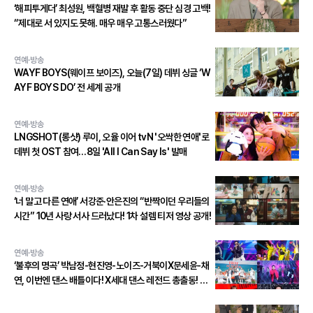
‘해피투게더’ 최성원, 백혈병 재발 후 활동 중단 심경 고백!
“제대로 서 있지도 못해. 매우 매우 고통스러웠다”
연예·방송
WAYF BOYS(웨이프 보이즈), 오늘(7일) 데뷔 싱글 ‘W
AYF BOYS DO’ 전 세계 공개
연예·방송
LNGSHOT(롱샷) 루이, 오율 이어 tvN '오싹한 연애'로
데뷔 첫 OST 참여…8일 'All I Can Say Is' 발매
연예·방송
‘너 말고 다른 연애’ 서강준·안은진의 “반짝이던 우리들의
시간” 10년 사랑 서사 드러났다! 1차 설렘 티저 영상 공개!
연예·방송
‘불후의 명곡’ 박남정-현진영-노이즈-거북이X문세윤-채
연, 이번엔 댄스 배틀이다! X세대 댄스 레전드 총출동! 댄
스 본능 깨운다!