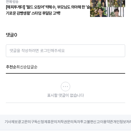
연예·방송
[해피투게더] ‘월드 오징어’ 박해수, 부모님도 의아해 한 ‘슬
기로운 감빵생활’ 스타덤 후일담 고백!
댓글
0
댓글을 작성하려면 로그인해주세요
추천순
최신순
답글순
표시할 댓글이 없습니다
기사제보
광고문의
구독신청
제휴문의
저작권문의
독자투고
불편신고
이용약관
개인정보처