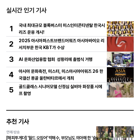
실시간 인기 기사
국내 최대규모 블록버스터 미스인터콘티넨탈 한국시
1
리즈 운용 개시!
2025 아시아퍼스트브랜드어워즈 아시아바이오 리
2
서치부문 한국 KBT가 수상
3
AI 문화산업융합 협회 성황리에 출범식 거행
아시아 문화축전, 미스터, 미스아시아어워즈 26 한
4
국결선 몽골 울란바타르에서 개최
골드클래스 시니어모델 신정심 실비아 화장품 시에
5
프 촬영
추천 기사
연예·방송
[해피투게더] ‘월드 오징어’ 박해수, 부모님도 의아해 한 ‘슬