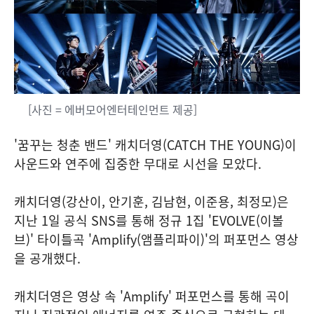
[사진 = 에버모어엔터테인먼트 제공]
'꿈꾸는 청춘 밴드' 캐치더영(CATCH THE YOUNG)이
사운드와 연주에 집중한 무대로 시선을 모았다.
캐치더영(강산이, 안기훈, 김남현, 이준용, 최정모)은
지난 1일 공식 SNS를 통해 정규 1집 'EVOLVE(이볼
브)' 타이틀곡 'Amplify(앰플리파이)'의 퍼포먼스 영상
을 공개했다.
캐치더영은 영상 속 'Amplify' 퍼포먼스를 통해 곡이