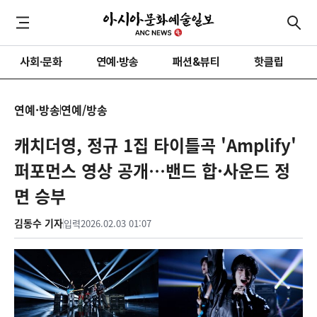
사회·문화
연예·방송
패션&뷰티
핫클립
연예·방송
연예/방송
캐치더영, 정규 1집 타이틀곡 'Amplify'
퍼포먼스 영상 공개…밴드 합·사운드 정
면 승부
김동수 기자
입력
2026.02.03 01:07