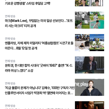
기로운 감빵생활’ 스타덤 후일담 고백!
연예·방송
마크(Mark Lee), 꾸밈없는 미국 일상 선보인다…'포트
리 사는 마크리' 티저 공개
연예·방송
엔플라잉, 자체 제작 리얼리티 ‘여름승협캠프’ 시즌7로 돌
아온다…8월 12일 첫 공개
연예·방송
문희경, 한·대만 합작 시대극 '굿바이 1987' 출연! “K-드
라마 위상 느꼈다” 소감
연예·방송
‘지금 불륜이 문제가 아닙니다’ 김혜수, 100만 구독자 가진
인플루언서이자 사업가 박경희 역! 열연에 이어지는 호평
세례!
연예·방송