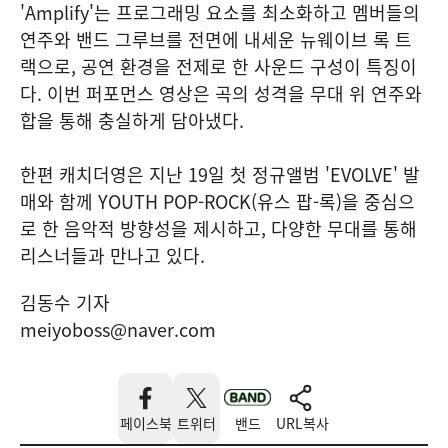
'Amplify'는 프로그래밍 요소를 최소화하고 멤버들의
연주와 밴드 그루브를 전면에 내세운 뉴웨이브 록 트
랙으로, 공연 환경을 전제로 한 사운드 구성이 특징이
다. 이번 퍼포먼스 영상은 곡의 성격을 무대 위 연주와
합을 통해 충실하게 담아냈다.
한편 캐치더영은 지난 19일 첫 정규앨범 'EVOLVE' 발
매와 함께 YOUTH POP-ROCK(유스 팝-록)을 중심으
로 한 음악적 방향성을 제시하고, 다양한 무대를 통해
리스너들과 만나고 있다.
김동수 기자
meiyoboss@naver.com
페이스북
트위터
밴드
URL복사