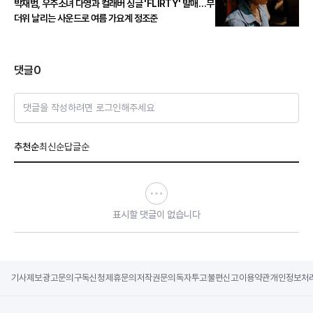
박재범, 우주소녀 다영과 컬래버 싱글 'FLIRTY' 발매…무
더위 날리는 사운드로 여름 가요계 정조준
댓글
0
댓글을 작성하려면 로그인해주세요
추천순
최신순
답글순
표시할 댓글이 없습니다
기사제보
광고문의
구독신청
제휴문의
저작권문의
독자투고
불편신고
이용약관
개인정보처