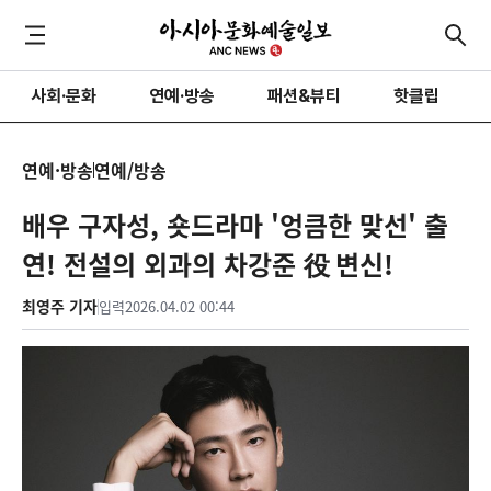
사회·문화
연예·방송
패션&뷰티
핫클립
연예·방송
연예/방송
배우 구자성, 숏드라마 '엉큼한 맞선' 출
연! 전설의 외과의 차강준 役 변신!
최영주 기자
입력
2026.04.02 00:44