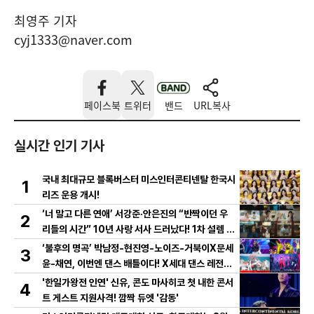
최영주 기자
cyj1333@naver.com
페이스북
트위터
밴드
URL복사
실시간 인기 기사
국내 최대규모 블록버스터 미스인터콘티넨탈 한국시
1
리즈 운용 개시!
‘너 말고 다른 연애’ 서강준·안은진의 “반짝이던 우
2
리들의 시간” 10년 사랑 서사 드러났다! 1차 설렘 티
저 영상 공개!
‘불후의 명곡’ 박남정-현진영-노이즈-거북이X문세
3
윤-채연, 이번엔 댄스 배틀이다! X세대 댄스 레전드
총출동! 댄스 본능 깨운다!
'한일가왕전 인연' 신유, 콘도 마사히코 첫 내한 콘서
4
트 게스트 지원사격! 깜짝 듀엣 '감동'