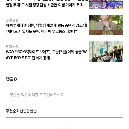
헌정 무대! 그 시절 청량 감성 소환한 ‘여름 이야기’로 최종
우승!
연예·방송
‘해피투게더’ 최성원, 백혈병 재발 후 활동 중단 심경 고백!
“제대로 서 있지도 못해. 매우 매우 고통스러웠다”
연예·방송
WAYF BOYS(웨이프 보이즈), 오늘(7일) 데뷔 싱글 ‘W
AYF BOYS DO’ 전 세계 공개
댓글
0
댓글을 작성하려면 로그인해주세요
추천순
최신순
답글순