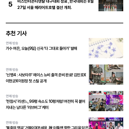
미스인터콘티넨탈 대구대회 성료 ,한국대회는 8월
5
27일 서울 메리어트호텔 결선 개최.
추천 기사
연예·방송
가수 여은, 오늘(9일) 신곡 ‘다 그대로 돌아가’ 발매
연예·방송
'신병4 : 사보타주' 에이스 뉴비 출격 준비 완료! 김민호X
이현균X이원정 첫 스틸 공개
연예·방송
‘전참시’ 리센느, 99평 숙소도 10평처럼! 여전히 꼭 붙어
지내는 남다른 ‘러브버그’ 케미
연예·방송
‘불후의 명곡’ 거북이X문세윤, 故 터틀맨 향한 그리움 담은