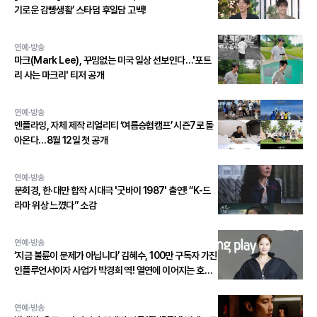
기로운 감빵생활’ 스타덤 후일담 고백!
연예·방송
마크(Mark Lee), 꾸밈없는 미국 일상 선보인다…'포트
리 사는 마크리' 티저 공개
연예·방송
엔플라잉, 자체 제작 리얼리티 ‘여름승협캠프’ 시즌7로 돌
아온다…8월 12일 첫 공개
연예·방송
문희경, 한·대만 합작 시대극 '굿바이 1987' 출연! “K-드
라마 위상 느꼈다” 소감
연예·방송
‘지금 불륜이 문제가 아닙니다’ 김혜수, 100만 구독자 가진
인플루언서이자 사업가 박경희 역! 열연에 이어지는 호평
세례!
연예·방송