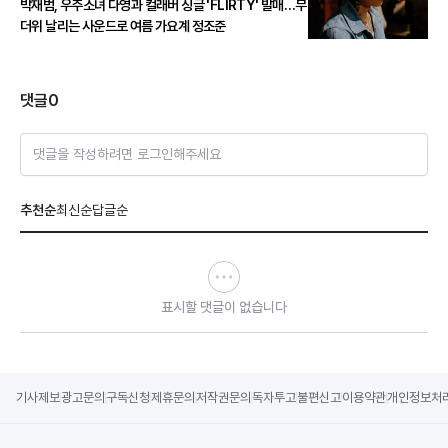
박재범, 우주소녀 다영과 컬래버 싱글 'FLIRTY' 발매…무
더위 날리는 사운드로 여름 가요계 정조준
댓글
0
댓글을 작성하려면 로그인해주세요
추천순
최신순
답글순
표시할 댓글이 없습니다
기사제보
광고문의
구독신청
제휴문의
저작권문의
독자투고
불편신고
이용약관
개인정보처