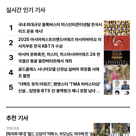
실시간 인기 기사
국내 최대규모 블록버스터 미스인터콘티넨탈 한국시
1
리즈 운용 개시!
2025 아시아퍼스트브랜드어워즈 아시아바이오 리
2
서치부문 한국 KBT가 수상
아시아 문화축전, 미스터, 미스아시아어워즈 26 한
3
국결선 몽골 울란바타르에서 개최
골드클래스 시니어모델 신정심 실비아 화장품 시에
4
프 촬영
'더팩트 뮤직 어워즈', 팬앤스타 'TMA 마이스타상'
5
신설...임영웅∙BTS 진∙블랙핑크 제니 포함 남녀 아
티스트 상위 20인 결선 투표 진출!
추천 기사
연예·방송
[해피투게더] ‘월드 오징어’ 박해수, 부모님도 의아해 한 ‘슬