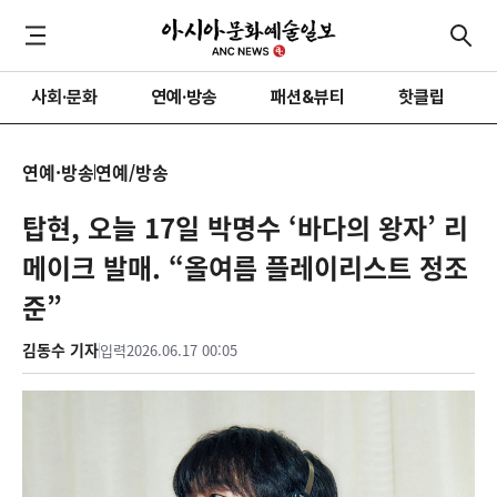
사회·문화
연예·방송
패션&뷰티
핫클립
연예·방송
연예/방송
탑현, 오늘 17일 박명수 ‘바다의 왕자’ 리
메이크 발매. “올여름 플레이리스트 정조
준”
김동수 기자
입력
2026.06.17 00:05