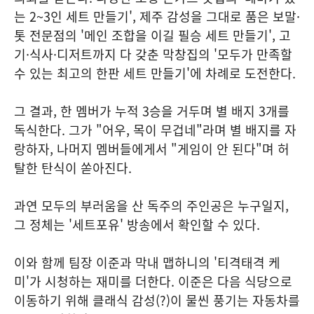
는 2~3인 세트 만들기', 제주 감성을 그대로 품은 보말·
톳 전문점의 '메인 조합을 이길 필승 세트 만들기', 고
기·식사·디저트까지 다 갖춘 막창집의 '모두가 만족할
수 있는 최고의 한판 세트 만들기'에 차례로 도전한다.
그 결과, 한 멤버가 누적 3승을 거두며 별 배지 3개를
독식한다. 그가 "어우, 목이 무겁네"라며 별 배지를 자
랑하자, 나머지 멤버들에게서 "게임이 안 된다"며 허
탈한 탄식이 쏟아진다.
과연 모두의 부러움을 산 독주의 주인공은 누구일지,
그 정체는 '세트포유' 방송에서 확인할 수 있다.
이와 함께 팀장 이준과 막내 맵하니의 '티격태격 케
미'가 시청하는 재미를 더한다. 이준은 다음 식당으로
이동하기 위해 클래식 감성(?)이 물씬 풍기는 자동차를