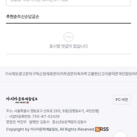
추천순
최신순
답글순
표시할 댓글이 없습니다
기사제보
광고문의
구독신청
제휴문의
저작권문의
독자투고
불편신고
이용약관
개인정보처
PC 버전
주소:
서울특별시 영등포구 선유로 265, 6층(양평동4가, 국민은행)
사업자등록번호:
755-87-02429
편집인:
박진우
발행인:
김동수
청소년보호책임자:
김동수
RSS
Copy
right by 아시아문화예술일보,
All Rights Reserved.