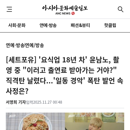
사회·문화
연예·방송
패션&뷰티
핫클립
연예·방송
연예/방송
[세트포유] '요식업 18년 차' 윤남노, 촬
영 중 "이러고 출연료 받아가는 거야?"
직격탄 날렸다...'일동 경악' 폭탄 발언 속
사정은?
서영희 기자
입력
2025.11.27 00:48