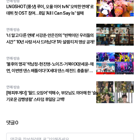
연예·방송
LNGSHOT(롱샷) 루이, 오율 이어 tvN '오싹한 연애'로
데뷔 첫 OST 참여…8일 'All I Can Say Is' 발매
연예·방송
‘너 말고 다른 연애’ 서강준·안은진의 “반짝이던 우리들의
시간” 10년 사랑 서사 드러났다! 1차 설렘 티저 영상 공개!
연예·방송
‘불후의 명곡’ 박남정-현진영-노이즈-거북이X문세윤-채
연, 이번엔 댄스 배틀이다! X세대 댄스 레전드 총출동! 댄
스 본능 깨운다!
연예·방송
[해피투게더] ‘월드 오징어’ 박해수, 부모님도 의아해 한 ‘슬
기로운 감빵생활’ 스타덤 후일담 고백!
댓글
0
댓글을 작성하려면 로그인해주세요