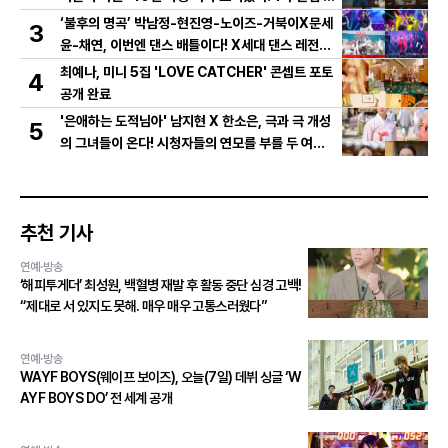
저 영상 공개!
‘불후의 명곡’ 박남정-현진영-노이즈-거북이X문세
3
윤-채연, 이번엔 댄스 배틀이다! X세대 댄스 레전드
총출동! 댄스 본능 깨운다!
최예나, 미니 5집 'LOVE CATCHER' 콘셉트 포토
4
공개 완료
'은애하는 도적님아' 남지현 X 한소은, 극과 극 개성
5
의 그녀들이 온다! 시청자들의 연모를 부를 두 여인
의 활약은?
추천 기사
연예·방송
‘해피투게더’ 최성원, 백혈병 재발 후 활동 중단 심경 고백!
“제대로 서 있지도 못해. 매우 매우 고통스러웠다”
연예·방송
WAYF BOYS(웨이프 보이즈), 오늘(7일) 데뷔 싱글 ‘W
AYF BOYS DO’ 전 세계 공개