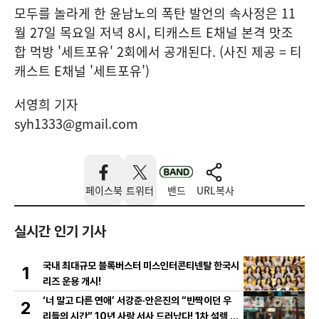
모두를 놀라게 한 윤남노의 폭탄 발언의 속사정은 11
월 27일 목요일 저녁 8시, 티캐스트 E채널 본격 맛조
합 먹방 '세트포유' 2회에서 공개된다. (사진 제공 = 티
캐스트 E채널 '세트포유')
서영희 기자
syh1333@gmail.com
페이스북
트위터
밴드
URL복사
실시간 인기 기사
국내 최대규모 블록버스터 미스인터콘티넨탈 한국시
1
리즈 운용 개시!
‘너 말고 다른 연애’ 서강준·안은진의 “반짝이던 우
2
리들의 시간” 10년 사랑 서사 드러났다! 1차 설렘 티