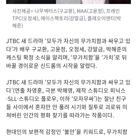
사진제공= 나무엑터스(구교환), MAA(고윤정), 프레인
TPC(오정세), 에이스팩토리(강말금), 플레오이엔티(박
해준)
JTBC 새 드라마 ‘모두가 자신의 무가치함과 싸우고 있
다’가 배우 구교환, 고윤정, 오정세, 강말금, 박해준의
캐스팅 확정 소식을 알리며, ‘무가치함’을 ‘가치’로 뒤
바꿀 경이로운 신드롬의 시작을 알렸다.
JTBC 새 드라마 ‘모두가 자신의 무가치함과 싸우고 있
다’(연출 차영훈, 극본 박해영, 제작 스튜디오 피닉스
·SLL·스튜디오 플로우, 이하 ‘모자무싸’)는 잘난 친구
들 사이에서 혼자만 안 풀려 시기와 질투로 괴로워 미
쳐버린 인간의 평화 찾기를 따라가는 작품이다.
현대인의 보편적 감정인 ‘불안’을 키워드로, 무가치함