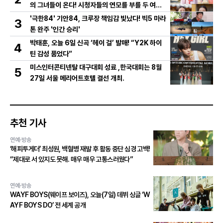
의 그녀들이 온다! 시청자들의 연모를 부를 두 여인
의 활약은?
'극한84' 기안84, 크루장 책임감 빛났다! 빅5 마라
3
톤 완주 '인간 승리'
박태훈, 오늘 6일 신곡 ‘헤이 걸’ 발매! “Y2K 하이
4
틴 감성 품었다”
미스인터콘티넨탈 대구대회 성료 ,한국대회는 8월
5
27일 서울 메리어트호텔 결선 개최.
추천 기사
연예·방송
‘해피투게더’ 최성원, 백혈병 재발 후 활동 중단 심경 고백!
“제대로 서 있지도 못해. 매우 매우 고통스러웠다”
연예·방송
WAYF BOYS(웨이프 보이즈), 오늘(7일) 데뷔 싱글 ‘W
AYF BOYS DO’ 전 세계 공개