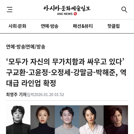
사회·문화
연예·방송
패션&뷰티
핫클립
연예·방송
연예/방송
‘모두가 자신의 무가치함과 싸우고 있다’
구교환-고윤정-오정세-강말금-박해준, 역
대급 라인업 확정
최영주 기자
입력
2026.01.20 01:52