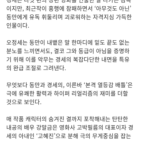
이지만, 최근작이 흥행에 참패하면서 ‘아무것도 아닌’
동만에게 유독 휘둘리며 괴로워하는 자격지심 가득한
인물이다.
오정세는 동만이 내뱉은 말 한마디에 밑도 끝도 없는
분노를 느끼면서도, 결코 그와 동급이 아님을 증명하
기 위해 이를 악무는 경세의 복잡다단한 내면을 특유
의 완급 조절로 그려낸다.
무엇보다 동만과 경세의, 이른바 ‘본격 열등감 배틀’은
극에 유쾌한 활력과 하이퍼 리얼리즘의 재미를 더할
것으로 보인다.
매 작품 캐릭터의 숨겨진 결까지 포착해내는 탄탄한
내공의 배우 강말금은 영화사 고박필름의 대표이자 경
세의 아내인 ‘고혜진’으로 분해 극의 무게중심을 잡는