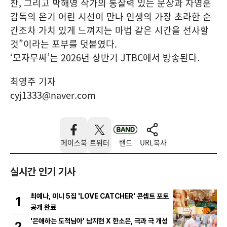
찬, 그리고 박해영 작가의 통찰력 있는 문장과 차영훈
감독의 온기 어린 시선이 만나 인생의 가장 초라한 순
간조차 가치 있게 느껴지는 마법 같은 시간을 선사할
것”이라는 포부를 덧붙였다.
‘모자무싸’는 2026년 상반기 JTBC에서 방송된다.
최영주 기자
cyj1333@naver.com
페이스북
트위터
밴드
URL복사
실시간 인기 기사
최예나, 미니 5집 'LOVE CATCHER' 콘셉트 포토
1
공개 완료
'은애하는 도적님아' 남지현 X 한소은, 극과 극 개성
2