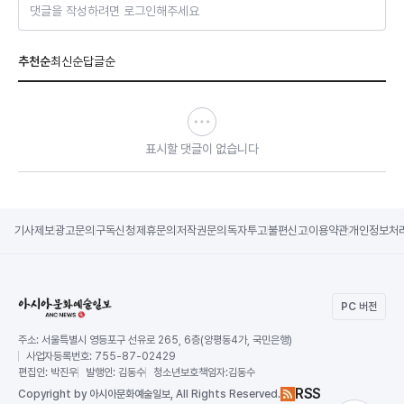
댓글을 작성하려면 로그인해주세요
추천순
최신순
답글순
표시할 댓글이 없습니다
기사제보
광고문의
구독신청
제휴문의
저작권문의
독자투고
불편신고
이용약관
개인정보처
PC 버전
주소:
서울특별시 영등포구 선유로 265, 6층(양평동4가, 국민은행)
사업자등록번호:
755-87-02429
편집인:
박진우
발행인:
김동수
청소년보호책임자:
김동수
RSS
Copy
right by 아시아문화예술일보,
All Rights Reserved.