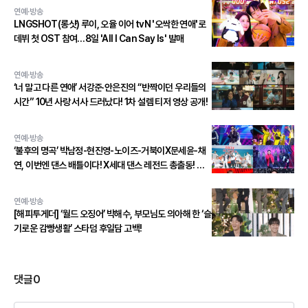
연예·방송
LNGSHOT(롱샷) 루이, 오율 이어 tvN '오싹한 연애'로
데뷔 첫 OST 참여…8일 'All I Can Say Is' 발매
연예·방송
‘너 말고 다른 연애’ 서강준·안은진의 “반짝이던 우리들의
시간” 10년 사랑 서사 드러났다! 1차 설렘 티저 영상 공개!
연예·방송
‘불후의 명곡’ 박남정-현진영-노이즈-거북이X문세윤-채
연, 이번엔 댄스 배틀이다! X세대 댄스 레전드 총출동! 댄
스 본능 깨운다!
연예·방송
[해피투게더] ‘월드 오징어’ 박해수, 부모님도 의아해 한 ‘슬
기로운 감빵생활’ 스타덤 후일담 고백!
댓글
0