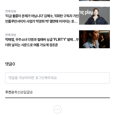
연예·방송
‘지금 불륜이 문제가 아닙니다’ 김혜수, 100만 구독자 가진
인플루언서이자 사업가 박경희 역! 열연에 이어지는 호평
세례!
연예·방송
박재범, 우주소녀 다영과 컬래버 싱글 'FLIRTY' 발매…무
더위 날리는 사운드로 여름 가요계 정조준
댓글
0
댓글을 작성하려면 로그인해주세요
추천순
최신순
답글순