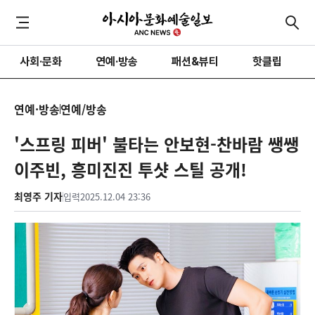
사회·문화
연예·방송
패션&뷰티
핫클립
연예·방송
연예/방송
'스프링 피버' 불타는 안보현-찬바람 쌩쌩
이주빈, 흥미진진 투샷 스틸 공개!
최영주 기자
입력
2025.12.04 23:36