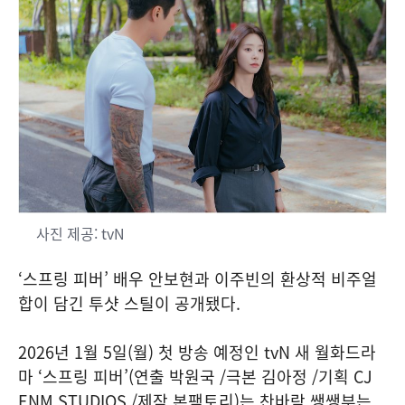
사진 제공: tvN
‘스프링 피버’ 배우 안보현과 이주빈의 환상적 비주얼
합이 담긴 투샷 스틸이 공개됐다.
2026년 1월 5일(월) 첫 방송 예정인 tvN 새 월화드라
마 ‘스프링 피버’(연출 박원국 /극본 김아정 /기획 CJ
ENM STUDIOS /제작 본팩토리)는 찬바람 쌩쌩부는