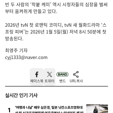
빈 두 사람의 ‘착붙 케미’ 역시 시청자들의 심장을 벌써
부터 움켜쥐게 만들고 있다.
2026년 tvN 첫 로맨틱 코미디, tvN 새 월화드라마 ‘스
프링 피버’는 2026년 1월 5일(월) 저녁 8시 50분에 첫
방송된다.
최영주 기자
cyj1333@naver.com
페이스북
트위터
밴드
URL복사
실시간 인기 기사
'여행과 나날' 배우 심은경, 일본 닛칸스포츠영화대
1