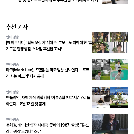
상 및 싱가포르영화제 여우주연상 노미네이트 쾌거!
추천 기사
연예·방송
[해피투게더] ‘월드 오징어’ 박해수, 부모님도 의아해 한 ‘슬
기로운 감빵생활’ 스타덤 후일담 고백!
연예·방송
마크(Mark Lee), 꾸밈없는 미국 일상 선보인다…'포트
리 사는 마크리' 티저 공개
연예·방송
엔플라잉, 자체 제작 리얼리티 ‘여름승협캠프’ 시즌7로 돌
아온다…8월 12일 첫 공개
연예·방송
문희경, 한·대만 합작 시대극 '굿바이 1987' 출연! “K-드
라마 위상 느꼈다” 소감