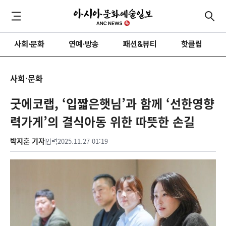
사회·문화
연예·방송
패션&뷰티
핫클립
사회·문화
굿에코랩, ‘입짧은햇님’과 함께 ‘선한영향
력가게’의 결식아동 위한 따뜻한 손길
박지훈 기자
입력
2025.11.27 01:19