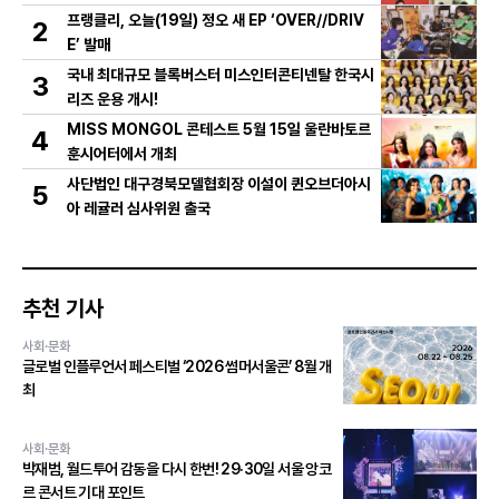
신 내줘” 미담 大방출
프랭클리, 오늘(19일) 정오 새 EP ‘OVER//DRIV
2
E’ 발매
국내 최대규모 블록버스터 미스인터콘티넨탈 한국시
3
리즈 운용 개시!
MISS MONGOL 콘테스트 5월 15일 울란바토르
4
훈시어터에서 개최
사단법인 대구경북모델협회장 이설이 퀸오브더아시
5
아 레귤러 심사위원 출국
추천 기사
사회·문화
글로벌 인플루언서 페스티벌 ‘2026 썸머서울콘’ 8월 개
최
사회·문화
박재범, 월드투어 감동을 다시 한번! 29·30일 서울 앙코
르 콘서트 기대 포인트