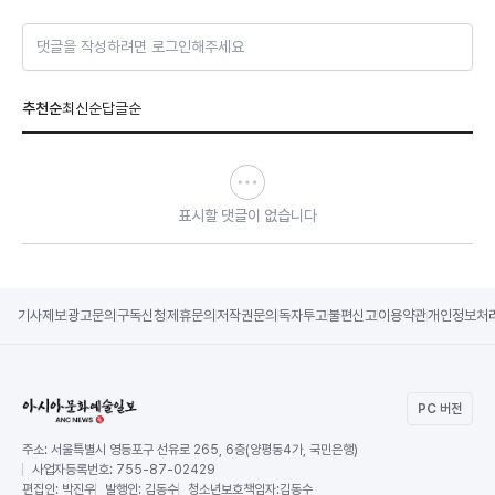
댓글을 작성하려면 로그인해주세요
추천순
최신순
답글순
표시할 댓글이 없습니다
기사제보
광고문의
구독신청
제휴문의
저작권문의
독자투고
불편신고
이용약관
개인정보처
PC 버전
주소:
서울특별시 영등포구 선유로 265, 6층(양평동4가, 국민은행)
사업자등록번호:
755-87-02429
편집인:
박진우
발행인:
김동수
청소년보호책임자:
김동수