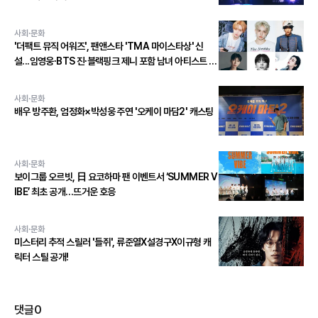
사회·문화
'더팩트 뮤직 어워즈', 팬앤스타 'TMA 마이스타상' 신
설...임영웅∙BTS 진∙블랙핑크 제니 포함 남녀 아티스트 상
위 20인 결선 투표 진출!
사회·문화
배우 방주환, 엄정화×박성웅 주연 '오케이 마담2' 캐스팅
사회·문화
보이그룹 오르빗, 日 요코하마 팬 이벤트서 ‘SUMMER V
IBE’ 최초 공개…뜨거운 호응
사회·문화
미스터리 추적 스릴러 '들쥐', 류준열X설경구X이규형 캐
릭터 스틸 공개!
댓글
0