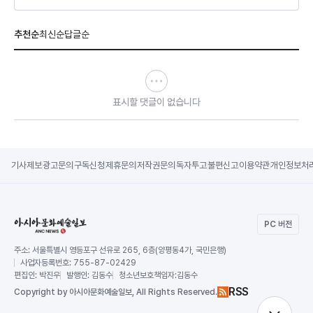
추천순
최신순
답글순
표시할 댓글이 없습니다
기사제보
광고문의
구독신청
제휴문의
저작권문의
독자투고
불편신고
이용약관
개인정보처
PC 버전
주소:
서울특별시 영등포구 선유로 265, 6층(양평동4가, 국민은행)
사업자등록번호:
755-87-02429
편집인:
박진우
발행인:
김동수
청소년보호책임자:
김동수
RSS
Copy
right by 아시아문화예술일보,
All Rights Reserved.