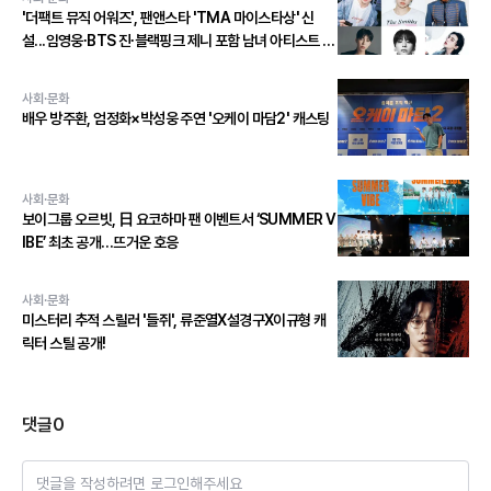
'더팩트 뮤직 어워즈', 팬앤스타 'TMA 마이스타상' 신
설...임영웅∙BTS 진∙블랙핑크 제니 포함 남녀 아티스트 상
위 20인 결선 투표 진출!
사회·문화
배우 방주환, 엄정화×박성웅 주연 '오케이 마담2' 캐스팅
사회·문화
보이그룹 오르빗, 日 요코하마 팬 이벤트서 ‘SUMMER V
IBE’ 최초 공개…뜨거운 호응
사회·문화
미스터리 추적 스릴러 '들쥐', 류준열X설경구X이규형 캐
릭터 스틸 공개!
댓글
0
댓글을 작성하려면 로그인해주세요