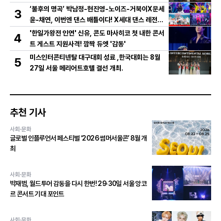
저 영상 공개!
‘불후의 명곡’ 박남정-현진영-노이즈-거북이X문세
3
윤-채연, 이번엔 댄스 배틀이다! X세대 댄스 레전드
총출동! 댄스 본능 깨운다!
'한일가왕전 인연' 신유, 콘도 마사히코 첫 내한 콘서
4
트 게스트 지원사격! 깜짝 듀엣 '감동'
미스인터콘티넨탈 대구대회 성료 ,한국대회는 8월
5
27일 서울 메리어트호텔 결선 개최.
추천 기사
사회·문화
글로벌 인플루언서 페스티벌 ‘2026 썸머서울콘’ 8월 개
최
사회·문화
박재범, 월드투어 감동을 다시 한번! 29·30일 서울 앙코
르 콘서트 기대 포인트
사회·문화