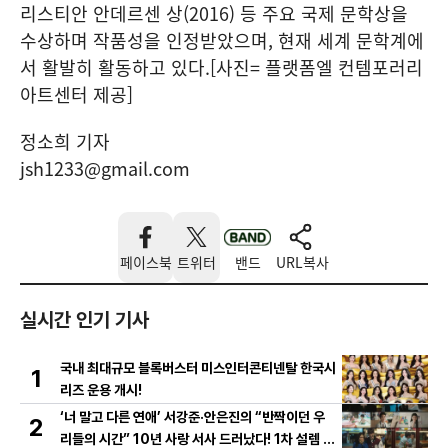
리스티안 안데르센 상(2016) 등 주요 국제 문학상을
수상하며 작품성을 인정받았으며, 현재 세계 문학계에
서 활발히 활동하고 있다.[사진= 플랫폼엘 컨템포러리
아트센터 제공]
정소희 기자
jsh1233@gmail.com
페이스북
트위터
밴드
URL복사
실시간 인기 기사
국내 최대규모 블록버스터 미스인터콘티넨탈 한국시
1
리즈 운용 개시!
‘너 말고 다른 연애’ 서강준·안은진의 “반짝이던 우
2
리들의 시간” 10년 사랑 서사 드러났다! 1차 설렘 티