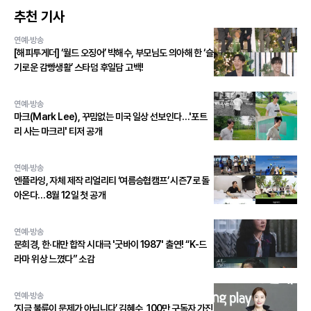
추천 기사
연예·방송
[해피투게더] ‘월드 오징어’ 박해수, 부모님도 의아해 한 ‘슬
기로운 감빵생활’ 스타덤 후일담 고백!
연예·방송
마크(Mark Lee), 꾸밈없는 미국 일상 선보인다…'포트
리 사는 마크리' 티저 공개
연예·방송
엔플라잉, 자체 제작 리얼리티 ‘여름승협캠프’ 시즌7로 돌
아온다…8월 12일 첫 공개
연예·방송
문희경, 한·대만 합작 시대극 '굿바이 1987' 출연! “K-드
라마 위상 느꼈다” 소감
연예·방송
‘지금 불륜이 문제가 아닙니다’ 김혜수, 100만 구독자 가진