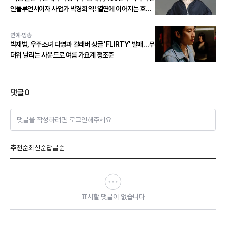
인플루언서이자 사업가 박경희 역! 열연에 이어지는 호평
세례!
연예·방송
박재범, 우주소녀 다영과 컬래버 싱글 'FLIRTY' 발매…무
더위 날리는 사운드로 여름 가요계 정조준
댓글
0
댓글을 작성하려면 로그인해주세요
추천순
최신순
답글순
표시할 댓글이 없습니다