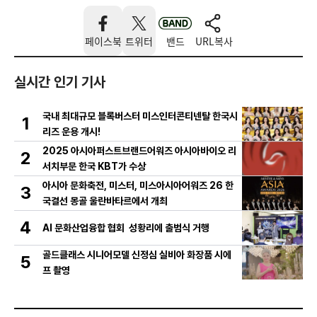
페이스북
트위터
밴드
URL복사
실시간 인기 기사
국내 최대규모 블록버스터 미스인터콘티넨탈 한국시
1
리즈 운용 개시!
2025 아시아퍼스트브랜드어워즈 아시아바이오 리
2
서치부문 한국 KBT가 수상
아시아 문화축전, 미스터, 미스아시아어워즈 26 한
3
국결선 몽골 울란바타르에서 개최
4
AI 문화산업융합 협회 성황리에 출범식 거행
골드클래스 시니어모델 신정심 실비아 화장품 시에
5
프 촬영