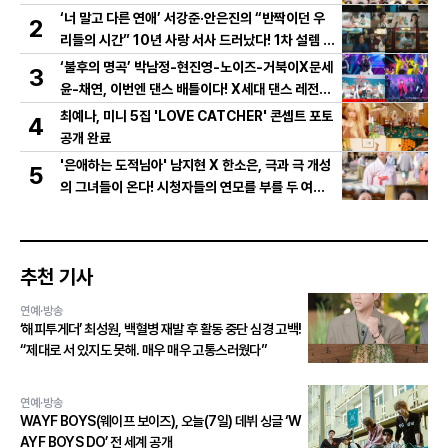
‘너 말고 다른 연애’ 서강준·안은진의 “반짝이던 우
2
리들의 시간” 10년 사랑 서사 드러났다! 1차 설렘 티
저 영상 공개!
‘불후의 명곡’ 박남정-현진영-노이즈-거북이X문세
3
윤-채연, 이번엔 댄스 배틀이다! X세대 댄스 레전드
총출동! 댄스 본능 깨운다!
최예나, 미니 5집 'LOVE CATCHER' 콘셉트 포토
4
공개 완료
'은애하는 도적님아' 남지현 X 한소은, 극과 극 개성
5
의 그녀들이 온다! 시청자들의 연모를 부를 두 여인
의 활약은?
추천 기사
연예·방송
‘해피투게더’ 최성원, 백혈병 재발 후 활동 중단 심경 고백!
“제대로 서 있지도 못해. 매우 매우 고통스러웠다”
연예·방송
WAYF BOYS(웨이프 보이즈), 오늘(7일) 데뷔 싱글 ‘W
AYF BOYS DO’ 전 세계 공개