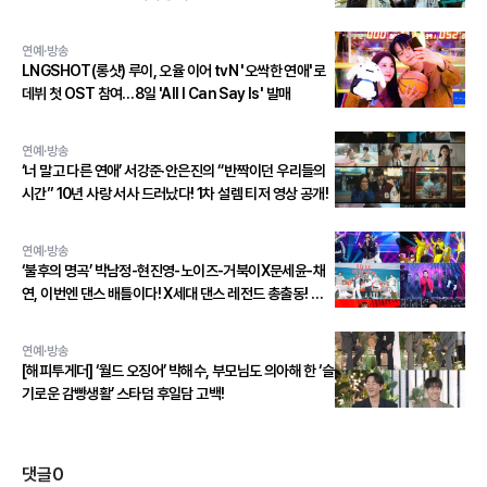
연예·방송
LNGSHOT(롱샷) 루이, 오율 이어 tvN '오싹한 연애'로
데뷔 첫 OST 참여…8일 'All I Can Say Is' 발매
연예·방송
‘너 말고 다른 연애’ 서강준·안은진의 “반짝이던 우리들의
시간” 10년 사랑 서사 드러났다! 1차 설렘 티저 영상 공개!
연예·방송
‘불후의 명곡’ 박남정-현진영-노이즈-거북이X문세윤-채
연, 이번엔 댄스 배틀이다! X세대 댄스 레전드 총출동! 댄
스 본능 깨운다!
연예·방송
[해피투게더] ‘월드 오징어’ 박해수, 부모님도 의아해 한 ‘슬
기로운 감빵생활’ 스타덤 후일담 고백!
댓글
0