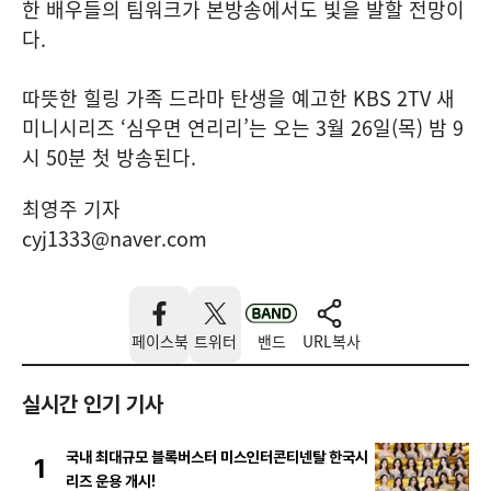
한 배우들의 팀워크가 본방송에서도 빛을 발할 전망이
다.
따뜻한 힐링 가족 드라마 탄생을 예고한 KBS 2TV 새
미니시리즈 ‘심우면 연리리’는 오는 3월 26일(목) 밤 9
시 50분 첫 방송된다.
최영주 기자
cyj1333@naver.com
페이스북
트위터
밴드
URL복사
실시간 인기 기사
국내 최대규모 블록버스터 미스인터콘티넨탈 한국시
1
리즈 운용 개시!