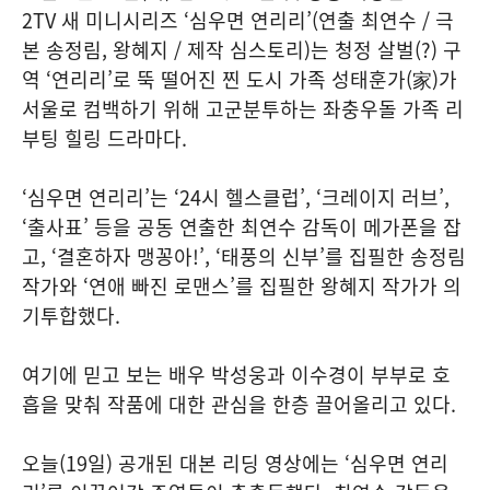
2TV 새 미니시리즈 ‘심우면 연리리’(연출 최연수 / 극
본 송정림, 왕혜지 / 제작 심스토리)는 청정 살벌(?) 구
역 ‘연리리’로 뚝 떨어진 찐 도시 가족 성태훈가(家)가
서울로 컴백하기 위해 고군분투하는 좌충우돌 가족 리
부팅 힐링 드라마다.
‘심우면 연리리’는 ‘24시 헬스클럽’, ‘크레이지 러브’,
‘출사표’ 등을 공동 연출한 최연수 감독이 메가폰을 잡
고, ‘결혼하자 맹꽁아!’, ‘태풍의 신부’를 집필한 송정림
작가와 ‘연애 빠진 로맨스’를 집필한 왕혜지 작가가 의
기투합했다.
여기에 믿고 보는 배우 박성웅과 이수경이 부부로 호
흡을 맞춰 작품에 대한 관심을 한층 끌어올리고 있다.
오늘(19일) 공개된 대본 리딩 영상에는 ‘심우면 연리