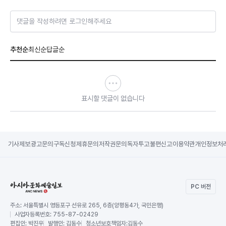
댓글을 작성하려면 로그인해주세요
추천순
최신순
답글순
표시할 댓글이 없습니다
기사제보
광고문의
구독신청
제휴문의
저작권문의
독자투고
불편신고
이용약관
개인정보처
PC 버전
주소:
서울특별시 영등포구 선유로 265, 6층(양평동4가, 국민은행)
사업자등록번호:
755-87-02429
편집인:
박진우
발행인:
김동수
청소년보호책임자:
김동수