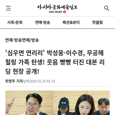
사회·문화
연예·방송
패션&뷰티
핫클립
연예·방송
연예/방송
'심우면 연리리' 박성웅-이수경, 무공해
힐링 가족 탄생! 웃음 빵빵 터진 대본 리
딩 현장 공개!
최영주 기자
입력
2026.02.19 01:14