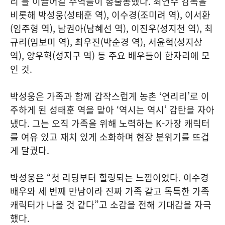
리’를 이끌어갈 주역들이 총출동했다. 최연수 감독을
비롯해 박성웅(성태훈 역), 이수경(조미려 역), 이서환
(임주형 역), 남권아(남혜선 역), 이진우(성지천 역), 최
규리(임보미 역), 최우진(박순경 역), 서윤혁(성지상
역), 양우혁(성지구 역) 등 주요 배우들이 한자리에 모
인 것.
박성웅은 가족과 함께 갑작스럽게 농촌 ‘연리리’로 이
주하게 된 성태훈 역을 맡아 ‘역시는 역시’ 감탄을 자아
냈다. 그는 오직 가족을 위해 노력하는 K-가장 캐릭터
를 여유 있고 재치 있게 소화하며 현장 분위기를 뜨겁
게 달궜다.
박성웅은 “첫 리딩부터 힐링되는 느낌이었다. 이수경
배우와 세 번째 만남이라 진짜 가족 같고 독특한 가족
캐릭터가 나올 것 같다”고 소감을 전해 기대감을 자극
했다.