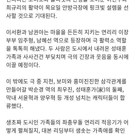
최규리의 활약이 목요일 안방극장에 핑크빛 설렘을 선
사할 것으로 기대된다.
이서환과 남권아는 마을을 든든히 지키는 연리리 이장
부부 임주형, 남혜선 역으로 등장하며 극 활력소 역할
을 톡톡히 해냈다. 두 사람은 도시에서 내려온 성태훈
가족과 사사건건 부딪치며 극의 긴장과 웃음을 동시에
이끌 예정이다.
이 밖에도 극 중 지천, 보미와 흥미진진한 삼각관계를
만들어갈 박순경 역의 최우진, 성태훈가(家)의 둘째,
막내 서윤혁과 양우혁 등 개성 넘치는 캐릭터들이 합
류했다.
생초짜 도시인 가족들의 좌충우돌 연리리 적응기가 어
떻게 펼쳐질지, 대본 리딩부터 샘솟는 가족애를 확인