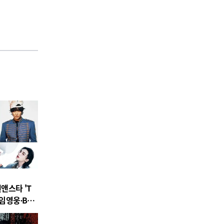
팬앤스타 'T
.임영웅∙BTS
남녀 아티스
 진출!