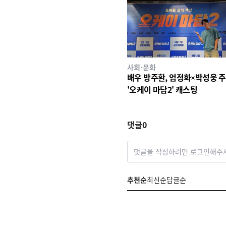
사회·문화
배우 방주환, 엄정화×박성웅 
'오케이 마담2' 캐스팅
댓글
0
댓글을 작성하려면 로그인해주
추천순
최신순
답글순