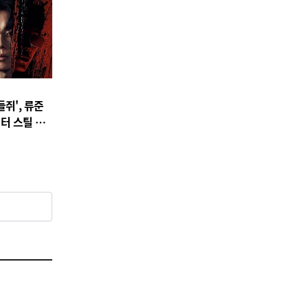
쥐', 류준
터 스틸 공