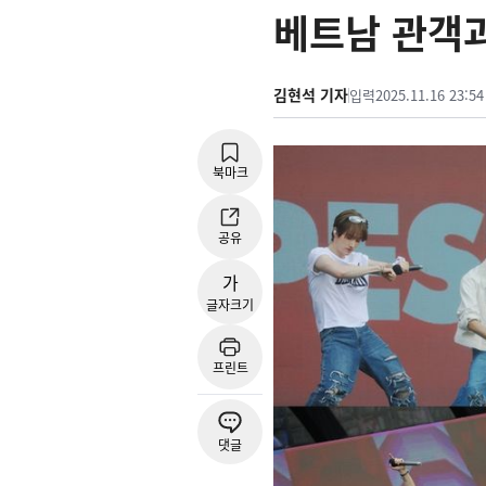
베트남 관객
김현석 기자
입력
2025.11.16 23:54
북마크
공유
가
글자크기
프린트
댓글