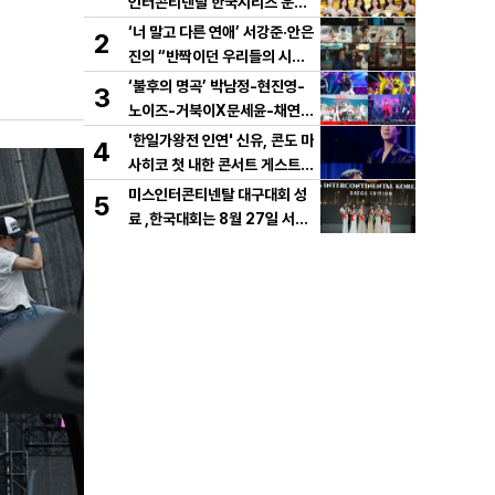
인터콘티넨탈 한국시리즈 운용
개시!
‘너 말고 다른 연애’ 서강준·안은
2
진의 “반짝이던 우리들의 시간”
10년 사랑 서사 드러났다! 1차
‘불후의 명곡’ 박남정-현진영-
3
설렘 티저 영상 공개!
노이즈-거북이X문세윤-채연,
이번엔 댄스 배틀이다! X세대
'한일가왕전 인연' 신유, 콘도 마
4
댄스 레전드 총출동! 댄스 본능
사히코 첫 내한 콘서트 게스트
깨운다!
지원사격! 깜짝 듀엣 '감동'
미스인터콘티넨탈 대구대회 성
5
료 ,한국대회는 8월 27일 서울
메리어트호텔 결선 개최.