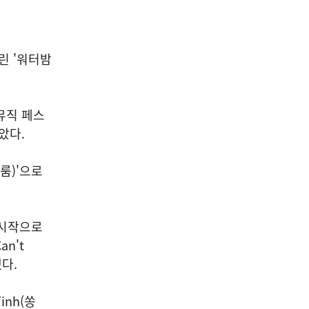
열린 '워터밤
뮤직 페스
았다.
룸)'으로
을 시작으로
an't
했다.
inh(쏭