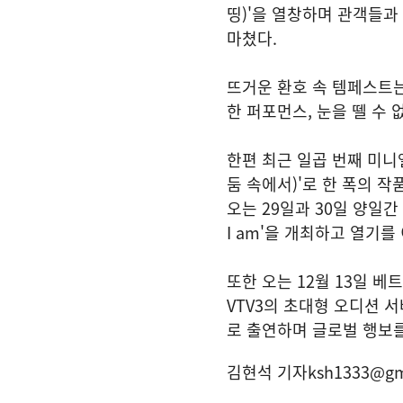
띵)'을 열창하며 관객들과
마쳤다.
뜨거운 환호 속 템페스트는
한 퍼포먼스, 눈을 뗄 수
한편 최근 일곱 번째 미니앨범 
둠 속에서)'로 한 폭의 
오는 29일과 30일 양일간
I am'을 개최하고 열기를
또한 오는 12월 13일 베트
VTV3의 초대형 오디션 서바
로 출연하며 글로벌 행보를
김현석 기자
ksh1333@gm