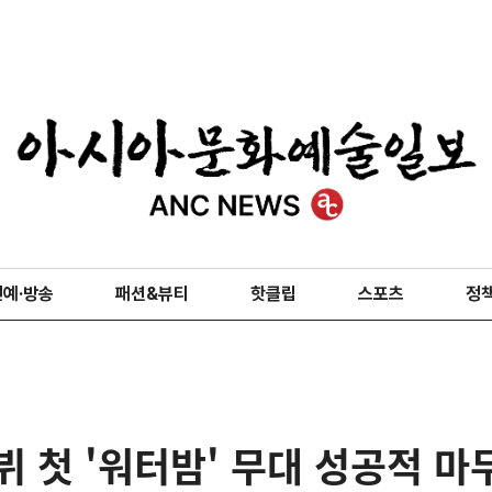
연예·방송
패션&뷰티
핫클립
스포츠
정
뷔 첫 '워터밤' 무대 성공적 마