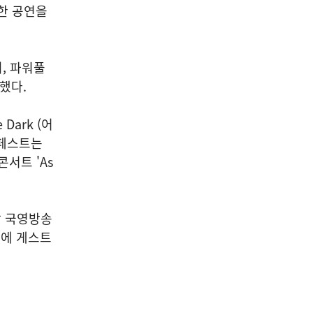
한 공연을
, 파워풀
했다.
Dark (어
템페스트는
서트 'As
트남 국영방송
무대에 게스트