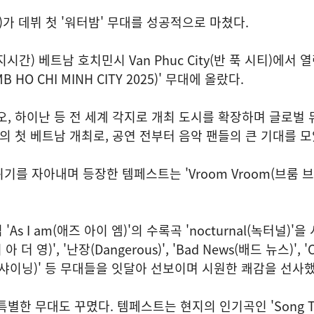
)가 데뷔 첫 '워터밤' 무대를 성공적으로 마쳤다.
간) 베트남 호치민시 Van Phuc City(반 푹 시티)에서 
 HO CHI MINH CITY 2025)' 무대에 올랐다.
오, 하이난 등 전 세계 각지로 개최 도시를 확장하며 글로벌 
'의 첫 베트남 개최로, 공연 전부터 음악 팬들의 큰 기대를 모
기를 자아내며 등장한 템페스트는 'Vroom Vroom(브룸 브
As I am(애즈 아이 엠)'의 수록곡 'nocturnal(녹터널)'
아 더 영)', '난장(Dangerous)', 'Bad News(배드 뉴스)', 'C
 스탑 샤이닝)' 등 무대들을 잇달아 선보이며 시원한 쾌감을 선사
별한 무대도 꾸몄다. 템페스트는 현지의 인기곡인 'Song T