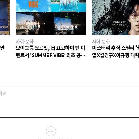
사회·문화
사회·문화
주연
보이그룹 오르빗, 日 요코하마 팬 이
미스터리 추적 스릴러 '들
벤트서 ‘SUMMER VIBE’ 최초 공
열X설경구X이규형 캐릭
개…뜨거운 호응
개!
세요