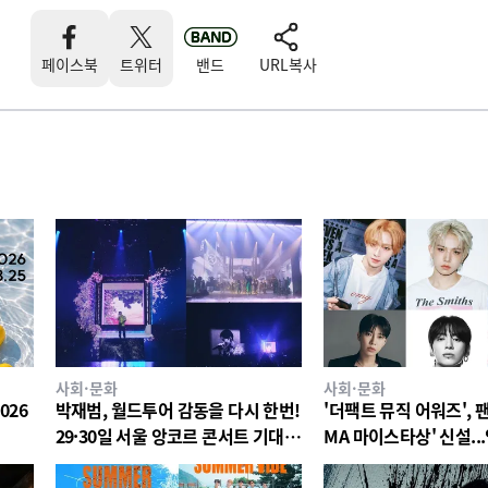
페이스북
트위터
밴드
URL복사
사회·문화
사회·문화
026
박재범, 월드투어 감동을 다시 한번!
'더팩트 뮤직 어워즈', 
29·30일 서울 앙코르 콘서트 기대
MA 마이스타상' 신설..
포인트
진∙블랙핑크 제니 포함 
트 상위 20인 결선 투표