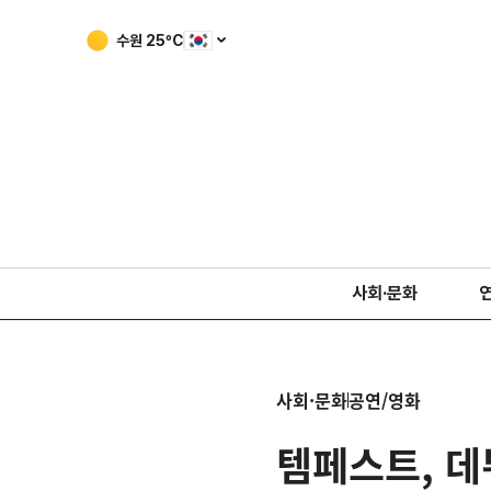
수원
25
ºC
사회·문화
사회·문화
공연/영화
템페스트, 데