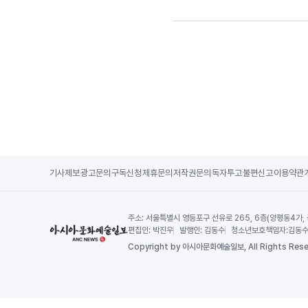
기사제보
광고문의
구독신청
제휴문의
저작권문의
독자투고
불편신고
이용약관
주소:
서울특별시 영등포구 선유로 265, 6층(양평동4가,
편집인:
박진우
발행인:
김동수
청소년보호책임자:
김동
Copy
right by 아시아문화예술일보,
All Rights Rese