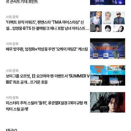
르 콘서트 기대 포인트
사회·문화
'더팩트 뮤직 어워즈', 팬앤스타 'TMA 마이스타상' 신
설...임영웅∙BTS 진∙블랙핑크 제니 포함 남녀 아티스트 상
위 20인 결선 투표 진출!
사회·문화
배우 방주환, 엄정화×박성웅 주연 '오케이 마담2' 캐스팅
사회·문화
보이그룹 오르빗, 日 요코하마 팬 이벤트서 ‘SUMMER V
IBE’ 최초 공개…뜨거운 호응
사회·문화
미스터리 추적 스릴러 '들쥐', 류준열X설경구X이규형 캐
릭터 스틸 공개!
댓글
0