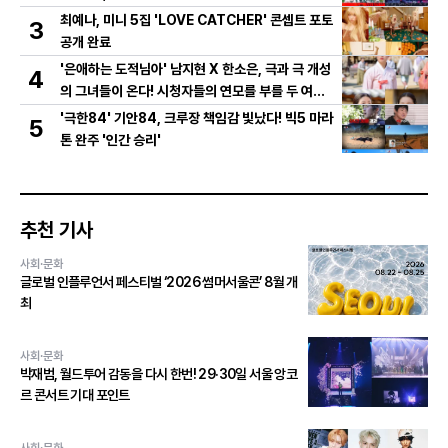
총출동! 댄스 본능 깨운다!
최예나, 미니 5집 'LOVE CATCHER' 콘셉트 포토
3
공개 완료
'은애하는 도적님아' 남지현 X 한소은, 극과 극 개성
4
의 그녀들이 온다! 시청자들의 연모를 부를 두 여인
의 활약은?
'극한84' 기안84, 크루장 책임감 빛났다! 빅5 마라
5
톤 완주 '인간 승리'
추천 기사
사회·문화
글로벌 인플루언서 페스티벌 ‘2026 썸머서울콘’ 8월 개
최
사회·문화
박재범, 월드투어 감동을 다시 한번! 29·30일 서울 앙코
르 콘서트 기대 포인트
사회·문화