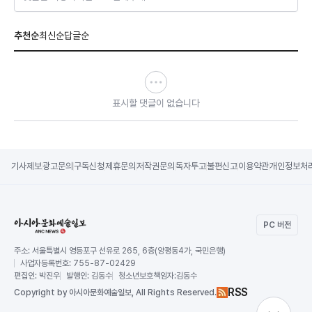
추천순
최신순
답글순
표시할 댓글이 없습니다
기사제보
광고문의
구독신청
제휴문의
저작권문의
독자투고
불편신고
이용약관
개인정보처
PC 버전
주소:
서울특별시 영등포구 선유로 265, 6층(양평동4가, 국민은행)
사업자등록번호:
755-87-02429
편집인:
박진우
발행인:
김동수
청소년보호책임자:
김동수
RSS
Copy
right by 아시아문화예술일보,
All Rights Reserved.