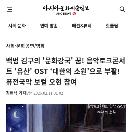
사회·문화
연예·방송
패션&뷰티
핫클립
사회·문화
공연/영화
백범 김구의 '문화강국' 꿈! 음악토크콘서
트 '유산' OST ‘대한의 소원’으로 부활!
퓨전국악 보컬 오현 참여
김현석 기자
입력
2026.02.11 01:02