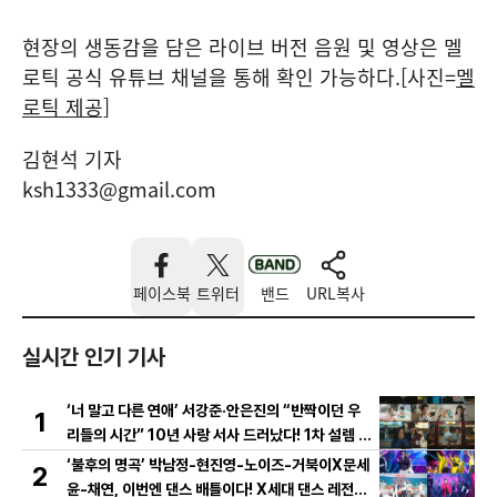
현장의 생동감을 담은 라이브 버전 음원 및 영상은 멜
로틱 공식 유튜브 채널을 통해 확인 가능하다.[사진=
멜
로틱 제공]
김현석 기자
ksh1333@gmail.com
페이스북
트위터
밴드
URL복사
실시간 인기 기사
‘너 말고 다른 연애’ 서강준·안은진의 “반짝이던 우
1
리들의 시간” 10년 사랑 서사 드러났다! 1차 설렘 티
저 영상 공개!
‘불후의 명곡’ 박남정-현진영-노이즈-거북이X문세
2
윤-채연, 이번엔 댄스 배틀이다! X세대 댄스 레전드