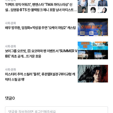
'더팩트 뮤직 어워즈', 팬앤스타 'TMA 마이스타상' 신
설...임영웅∙BTS 진∙블랙핑크 제니 포함 남녀 아티스트 상
위 20인 결선 투표 진출!
사회·문화
배우 방주환, 엄정화×박성웅 주연 '오케이 마담2' 캐스팅
사회·문화
보이그룹 오르빗, 日 요코하마 팬 이벤트서 ‘SUMMER V
IBE’ 최초 공개…뜨거운 호응
사회·문화
미스터리 추적 스릴러 '들쥐', 류준열X설경구X이규형 캐
릭터 스틸 공개!
댓글
0
댓글을 작성하려면 로그인해주세요