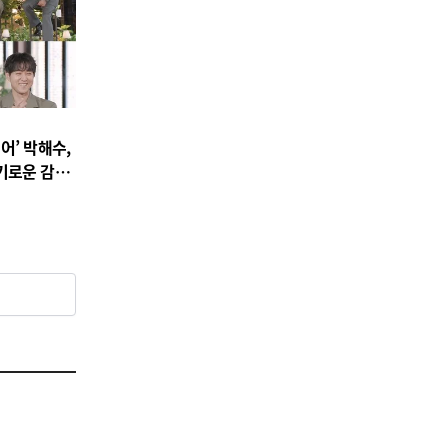
어’ 박해수,
기로운 감빵
백!