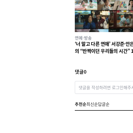
연예·방송
‘너 말고 다른 연애’ 서강준·안
의 “반짝이던 우리들의 시간” 
사랑 서사 드러났다! 1차 설렘
영상 공개!
댓글
0
댓글을 작성하려면 로그인해주
추천순
최신순
답글순