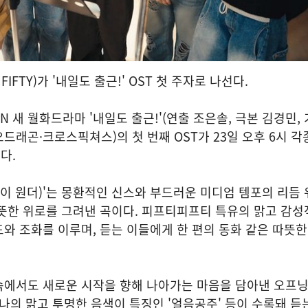
FIFTY)가 '내일도 출근!' OST 첫 주자로 나선다.
 새 월화드라마 '내일도 출근!'(연출 조은솔, 극본 김경민,
드래곤·크로스픽쳐스)의 첫 번째 OST가 23일 오후 6시 각
다.
(마이 원더)'는 몽환적인 신스와 부드러운 미디엄 템포의 리듬
뜻한 위로를 그려낸 곡이다. 피프티피프티 특유의 맑고 감성
와 조화를 이루며, 듣는 이들에게 한 편의 동화 같은 따뜻
속에서도 새로운 시작을 향해 나아가는 마음을 담아낸 오프닝
멤버 하나의 맑고 투명한 음색이 특징인 '얼음공주' 등이 수록돼 