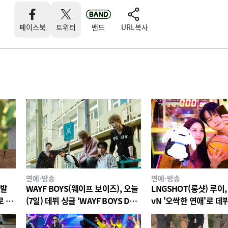
페이스북
트위터
밴드
URL복사
연예·방송
연예·방송
재발
WAYF BOYS(웨이프 보이즈), 오늘
LNGSHOT(롱샷) 루이,
로 서
(7일) 데뷔 싱글 ‘WAYF BOYS DO’
vN '오싹한 연애'로 데뷔
스러웠
전 세계 공개
여…8일 'All I Can Say