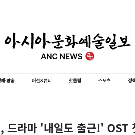
연예·방송
패션&뷰티
핫클립
스포츠
정
드라마 '내일도 출근!' OST 