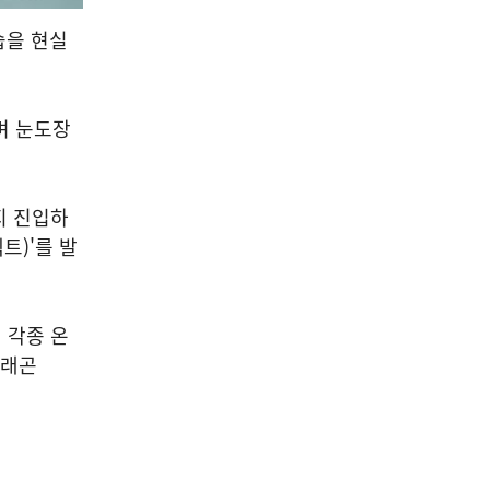
습을 현실
키며 눈도장
까지 진입하
펙트)'를 발
 각종 온
드래곤