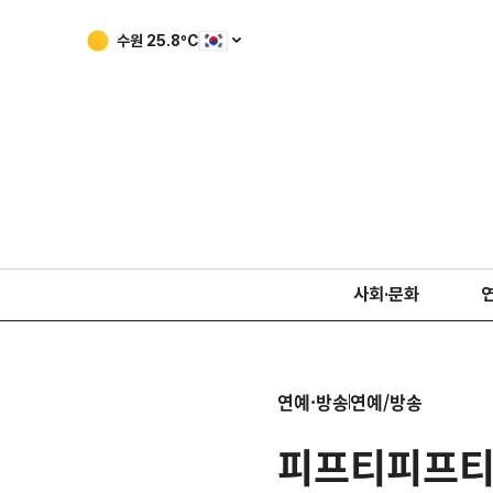
수원
25.8
ºC
사회·문화
연예·방송
연예/방송
피프티피프티, 