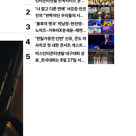
인터콘티넨탈 한국시리즈 운용
개시!
‘너 말고 다른 연애’ 서강준·안은
2
진의 “반짝이던 우리들의 시간”
10년 사랑 서사 드러났다! 1차
‘불후의 명곡’ 박남정-현진영-
3
설렘 티저 영상 공개!
노이즈-거북이X문세윤-채연,
이번엔 댄스 배틀이다! X세대
'한일가왕전 인연' 신유, 콘도 마
4
댄스 레전드 총출동! 댄스 본능
사히코 첫 내한 콘서트 게스트
깨운다!
지원사격! 깜짝 듀엣 '감동'
미스인터콘티넨탈 대구대회 성
5
료 ,한국대회는 8월 27일 서울
메리어트호텔 결선 개최.