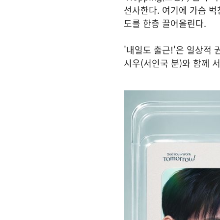
선사한다. 여기에 가슴 벅
도를 한층 끌어올린다.
'내일도 출근!'은 일상적 
시우(서인국 분)와 함께 