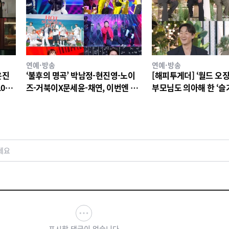
연예·방송
연예·방송
은진
‘불후의 명곡’ 박남정-현진영-노이
[해피투게더] ‘월드 오징
10년
즈-거북이X문세윤-채연, 이번엔 댄
부모님도 의아해 한 ‘슬
 티저
스 배틀이다! X세대 댄스 레전드 총
생활’ 스타덤 후일담 고
출동! 댄스 본능 깨운다!
세요
표시할 댓글이 없습니다