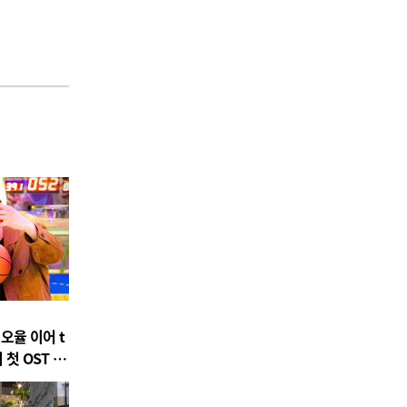
 오율 이어 t
 첫 OST 참
 Is' 발매