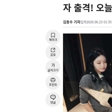
자 출격! 오늘
김동수 기자
입력
2026.06.23 01:35
북마크
공유
가
글자크기
프린트
댓글