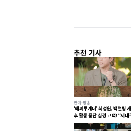
추천 기사
연예·방송
‘해피투게더’ 최성원, 백혈병 
후 활동 중단 심경 고백! “제대
있지도 못해. 매우 매우 고통
다”