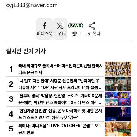
cyj1333@naver.com
페이스북
트위터
밴드
URL복사
실시간 인기 기사
국내 최대규모 블록버스터 미스인터콘티넨탈 한국시
1
리즈 운용 개시!
‘너 말고 다른 연애’ 서강준·안은진의 “반짝이던 우
2
리들의 시간” 10년 사랑 서사 드러났다! 1차 설렘 티
저 영상 공개!
‘불후의 명곡’ 박남정-현진영-노이즈-거북이X문세
3
윤-채연, 이번엔 댄스 배틀이다! X세대 댄스 레전드
총출동! 댄스 본능 깨운다!
'한일가왕전 인연' 신유, 콘도 마사히코 첫 내한 콘서
4
트 게스트 지원사격! 깜짝 듀엣 '감동'
최예나, 미니 5집 'LOVE CATCHER' 콘셉트 포토
5
공개 완료