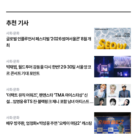
추천 기사
사회·문화
글로벌 인플루언서 페스티벌 ‘2026 썸머서울콘’ 8월 개
최
사회·문화
박재범, 월드투어 감동을 다시 한번! 29·30일 서울 앙코
르 콘서트 기대 포인트
사회·문화
'더팩트 뮤직 어워즈', 팬앤스타 'TMA 마이스타상' 신
설...임영웅∙BTS 진∙블랙핑크 제니 포함 남녀 아티스트 상
위 20인 결선 투표 진출!
사회·문화
배우 방주환, 엄정화×박성웅 주연 '오케이 마담2' 캐스팅