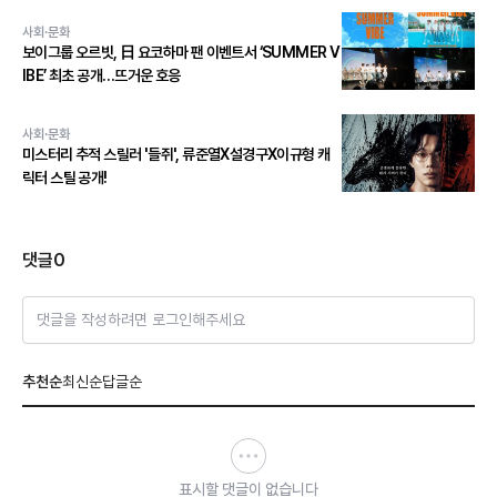
사회·문화
보이그룹 오르빗, 日 요코하마 팬 이벤트서 ‘SUMMER V
IBE’ 최초 공개…뜨거운 호응
사회·문화
미스터리 추적 스릴러 '들쥐', 류준열X설경구X이규형 캐
릭터 스틸 공개!
댓글
0
댓글을 작성하려면 로그인해주세요
추천순
최신순
답글순
표시할 댓글이 없습니다