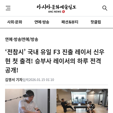
사회·문화
연예·방송
패션&뷰티
핫클립
연예·방송
연예/방송
‘전참시’ 국내 유일 F3 진출 레이서 신우
현 첫 출격! 승부사 레이서의 하루 전격
공개!
김영서 기자
입력
2026.01.15 01:10