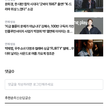
문희경, 한·대만 합작 시대극 '굿바이 1987' 출연! “K-드
라마 위상 느꼈다” 소감
연예·방송
‘지금 불륜이 문제가 아닙니다’ 김혜수, 100만 구독자 가진
인플루언서이자 사업가 박경희 역! 열연에 이어지는 호평
세례!
연예·방송
박재범, 우주소녀 다영과 컬래버 싱글 'FLIRTY' 발매…무
더위 날리는 사운드로 여름 가요계 정조준
댓글
0
댓글을 작성하려면 로그인해주세요
추천순
최신순
답글순