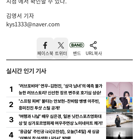
시점’에서 확인할 수 있다.
김영서 기자
kys1333@naver.com
페이스북
트위터
밴드
URL복사
실시간 인기 기사
'러브포비아' 연우-김현진, ‘상극 남녀’의 예측 불가
1
능한 러브스토리! 신선한 장르 변주로 호기심 상승!
'스프링 피버' 불타는 안보현-찬바람 쌩쌩 이주빈,
2
흥미진진 투샷 스틸 공개!
'여행과 나날' 배우 심은경, 일본 닛칸스포츠영화대
3
상 및 싱가포르영화제 여우주연상 노미네이트 쾌거!
‘응급실’ 주인공 izi(오진성), 오늘(14일) 새 싱글
4
‘이별이 참 어색한 나라서’ 발매!