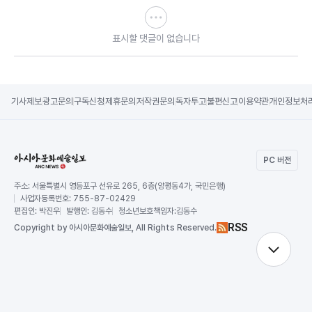
표시할 댓글이 없습니다
기사제보
광고문의
구독신청
제휴문의
저작권문의
독자투고
불편신고
이용약관
개인정보처
PC 버전
주소:
서울특별시 영등포구 선유로 265, 6층(양평동4가, 국민은행)
사업자등록번호:
755-87-02429
편집인:
박진우
발행인:
김동수
청소년보호책임자:
김동수
RSS
Copy
right by 아시아문화예술일보,
All Rights Reserved.