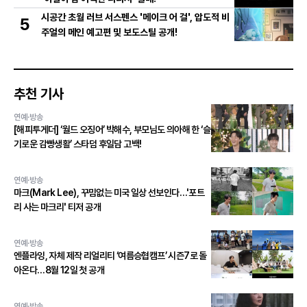
시공간 초월 러브 서스펜스 '메이크 어 걸', 압도적 비
5
주얼의 메인 예고편 및 보도스틸 공개!
추천 기사
연예·방송
[해피투게더] ‘월드 오징어’ 박해수, 부모님도 의아해 한 ‘슬
기로운 감빵생활’ 스타덤 후일담 고백!
연예·방송
마크(Mark Lee), 꾸밈없는 미국 일상 선보인다…'포트
리 사는 마크리' 티저 공개
연예·방송
엔플라잉, 자체 제작 리얼리티 ‘여름승협캠프’ 시즌7로 돌
아온다…8월 12일 첫 공개
연예·방송