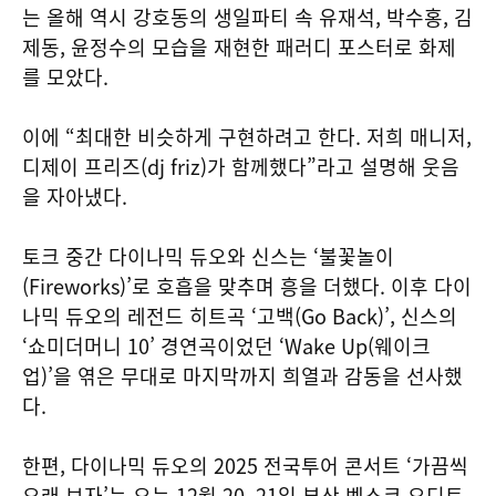
는 올해 역시 강호동의 생일파티 속 유재석, 박수홍, 김
제동, 윤정수의 모습을 재현한 패러디 포스터로 화제
를 모았다.
이에 “최대한 비슷하게 구현하려고 한다. 저희 매니저,
디제이 프리즈(dj friz)가 함께했다”라고 설명해 웃음
을 자아냈다.
토크 중간 다이나믹 듀오와 신스는 ‘불꽃놀이
(Fireworks)’로 호흡을 맞추며 흥을 더했다. 이후 다이
나믹 듀오의 레전드 히트곡 ‘고백(Go Back)’, 신스의
‘쇼미더머니 10’ 경연곡이었던 ‘Wake Up(웨이크
업)’을 엮은 무대로 마지막까지 희열과 감동을 선사했
다.
한편, 다이나믹 듀오의 2025 전국투어 콘서트 ‘가끔씩
오래 보자’는 오는 12월 20, 21일 부산 벡스코 오디토