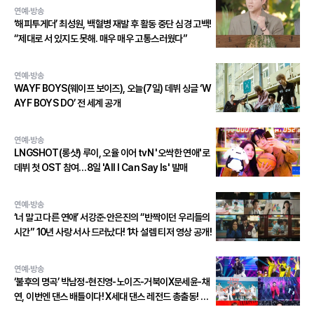
연예·방송
‘해피투게더’ 최성원, 백혈병 재발 후 활동 중단 심경 고백!
“제대로 서 있지도 못해. 매우 매우 고통스러웠다”
연예·방송
WAYF BOYS(웨이프 보이즈), 오늘(7일) 데뷔 싱글 ‘W
AYF BOYS DO’ 전 세계 공개
연예·방송
LNGSHOT(롱샷) 루이, 오율 이어 tvN '오싹한 연애'로
데뷔 첫 OST 참여…8일 'All I Can Say Is' 발매
연예·방송
‘너 말고 다른 연애’ 서강준·안은진의 “반짝이던 우리들의
시간” 10년 사랑 서사 드러났다! 1차 설렘 티저 영상 공개!
연예·방송
‘불후의 명곡’ 박남정-현진영-노이즈-거북이X문세윤-채
연, 이번엔 댄스 배틀이다! X세대 댄스 레전드 총출동! 댄
스 본능 깨운다!