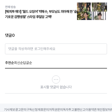
연예·방송
[해피투게더] ‘월드 오징어’ 박해수, 부모님도 의아해 한 ‘슬
기로운 감빵생활’ 스타덤 후일담 고백!
댓글
0
댓글을 작성하려면 로그인해주세요
추천순
최신순
답글순
표시할 댓글이 없습니다
기사제보
광고문의
구독신청
제휴문의
저작권문의
독자투고
불편신고
이용약관
개인정보처