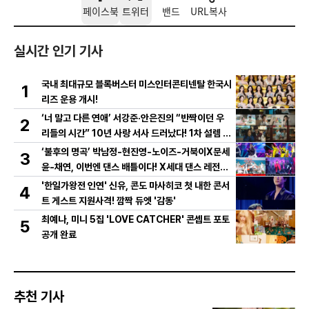
페이스북
트위터
밴드
URL복사
실시간 인기 기사
국내 최대규모 블록버스터 미스인터콘티넨탈 한국시
1
리즈 운용 개시!
‘너 말고 다른 연애’ 서강준·안은진의 “반짝이던 우
2
리들의 시간” 10년 사랑 서사 드러났다! 1차 설렘 티
저 영상 공개!
‘불후의 명곡’ 박남정-현진영-노이즈-거북이X문세
3
윤-채연, 이번엔 댄스 배틀이다! X세대 댄스 레전드
총출동! 댄스 본능 깨운다!
'한일가왕전 인연' 신유, 콘도 마사히코 첫 내한 콘서
4
트 게스트 지원사격! 깜짝 듀엣 '감동'
최예나, 미니 5집 'LOVE CATCHER' 콘셉트 포토
5
공개 완료
추천 기사