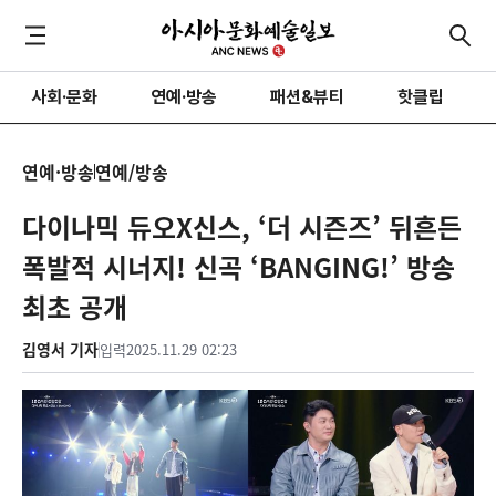
사회·문화
연예·방송
패션&뷰티
핫클립
연예·방송
연예/방송
다이나믹 듀오X신스, ‘더 시즌즈’ 뒤흔든
폭발적 시너지! 신곡 ‘BANGING!’ 방송
최초 공개
김영서 기자
입력
2025.11.29 02:23