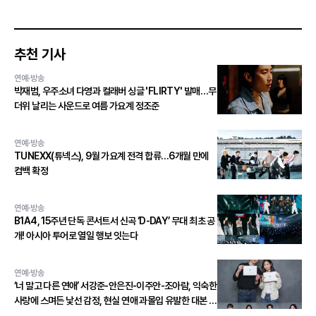
추천 기사
연예·방송
박재범, 우주소녀 다영과 컬래버 싱글 'FLIRTY' 발매…무
더위 날리는 사운드로 여름 가요계 정조준
연예·방송
TUNEXX(튜넥스), 9월 가요계 전격 합류…6개월 만에
컴백 확정
연예·방송
B1A4, 15주년 단독 콘서트서 신곡 ‘D-DAY’ 무대 최초 공
개! 아시아 투어로 열일 행보 잇는다
연예·방송
‘너 말고 다른 연애’ 서강준-안은진-이주안-조아람, 익숙한
사랑에 스며든 낯선 감정, 현실 연애 과몰입 유발한 대본 연
습 현장 공개!