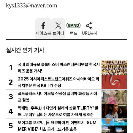
kys1333@naver.com
페이스북
트위터
밴드
URL복사
실시간 인기 기사
국내 최대규모 블록버스터 미스인터콘티넨탈 한국시
1
리즈 운용 개시!
2025 아시아퍼스트브랜드어워즈 아시아바이오 리
2
서치부문 한국 KBT가 수상
골드클래스 시니어모델 신정심 실비아 화장품 시에
3
프 촬영
박재범, 우주소녀 다영과 컬래버 싱글 'FLIRTY' 발
4
매…무더위 날리는 사운드로 여름 가요계 정조준
보이그룹 오르빗, 日 요코하마 팬 이벤트서 ‘SUM
5
MER VIBE’ 최초 공개…뜨거운 호응