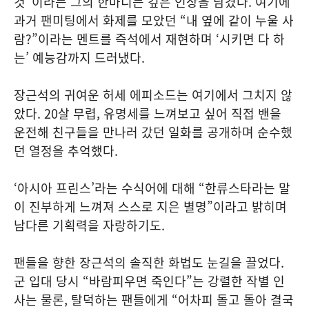
것”이라는 그의 한마디는 깊은 인상을 남겼다. 여기에
과거 팬미팅에서 화제를 모았던 “내 옆에 같이 누울 사
람?”이라는 멘트를 즉석에서 재현하며 ‘시키면 다 하
는’ 예능감까지 드러냈다.
장근석의 귀여운 허세 에피소드는 여기에서 그치지 않
았다. 20살 무렵, 유명세를 느껴보고 싶어 직접 밴을
운전해 친구들을 만나러 갔던 일화를 공개하며 순수했
던 열정을 추억했다.
‘아시아 프린스’라는 수식어에 대해 “한류스타라는 말
이 진부하게 느껴져 스스로 지은 별명”이라고 밝히며
남다른 기획력을 자랑하기도.
팬들을 향한 장근석의 솔직한 화법도 눈길을 끌었다.
군 입대 당시 “바람피우면 죽인다”는 강렬한 작별 인
사는 물론, 탈덕하는 팬들에게 “어차피 돌고 돌아 결국