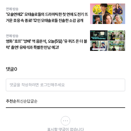
연예·방송
'모솔연애2' 모태솔로들의 드라마틱한 첫 연애 도전기 뜨
거운 호응 속 종료! 12인 모태솔로들 진솔한 소감 공개
연예·방송
영화 '호프' '양배' 역 음문석, 오늘(5일) '유 퀴즈 온 더 블
럭' 출연! 유재석과 특별한 만남 예고!
댓글
0
댓글을 작성하려면 로그인해주세요
추천순
최신순
답글순
표시할 댓글이 없습니다