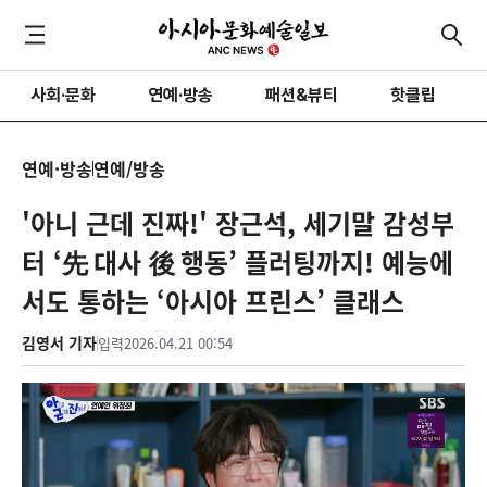
사회·문화
연예·방송
패션&뷰티
핫클립
연예·방송
연예/방송
'아니 근데 진짜!' 장근석, 세기말 감성부
터 ‘先 대사 後 행동’ 플러팅까지! 예능에
서도 통하는 ‘아시아 프린스’ 클래스
김영서 기자
입력
2026.04.21 00:54