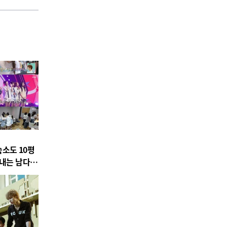
숙소도 10평
지내는 남다른