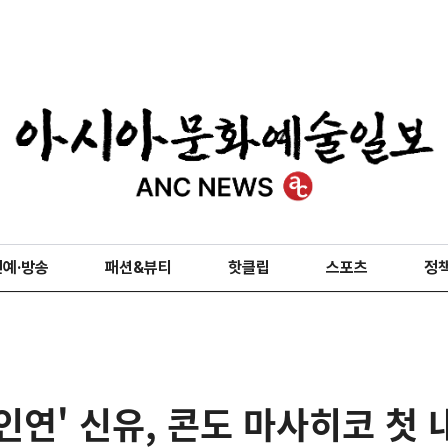
연예·방송
패션&뷰티
핫클립
스포츠
정
인연' 신유, 콘도 마사히코 첫 