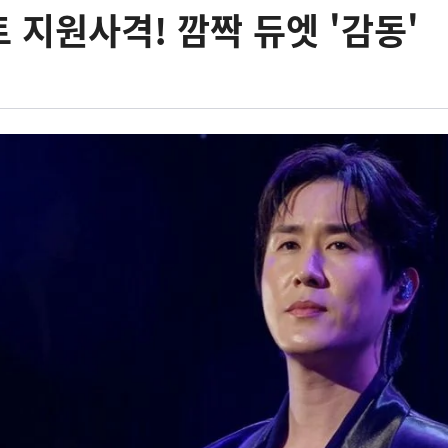
 지원사격! 깜짝 듀엣 '감동'