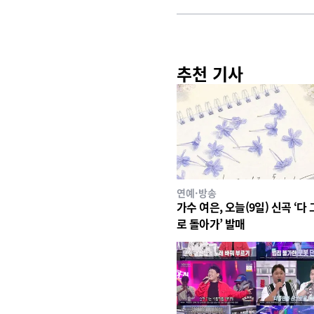
추천 기사
연예·방송
가수 여은, 오늘(9일) 신곡 ‘다
로 돌아가’ 발매