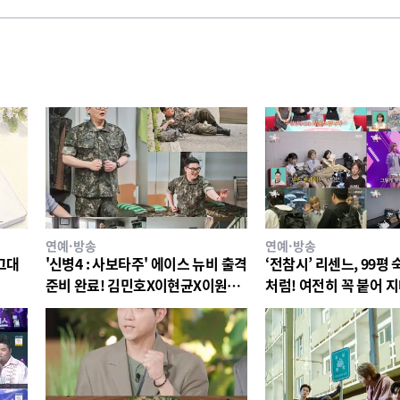
연예·방송
연예·방송
 그대
'신병4 : 사보타주' 에이스 뉴비 출격
‘전참시’ 리센느, 99평 
준비 완료! 김민호X이현균X이원정
처럼! 여전히 꼭 붙어 
첫 스틸 공개
‘러브버그’ 케미