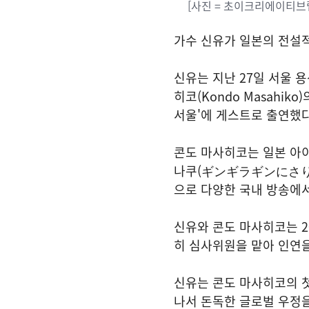
[사진 = 초이크리에이티브
가수 신유가 일본의 전설
신유는 지난 27일 서울 
히코(Kondo Masahik
서울'에 게스트로 출연했다
콘도 마사히코는 일본 아이
나쿠(ギンギラギンにさりげな
으로 다양한 국내 방송에서
신유와 콘도 마사히코는 2
히 심사위원을 맡아 인연을
신유는 콘도 마사히코의 
나서 돈독한 글로벌 우정을