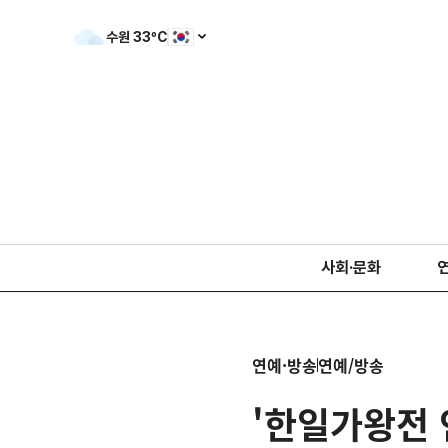
수원
33
ºC
사회·문화
연예·방송
연예/방송
'한일가왕전 