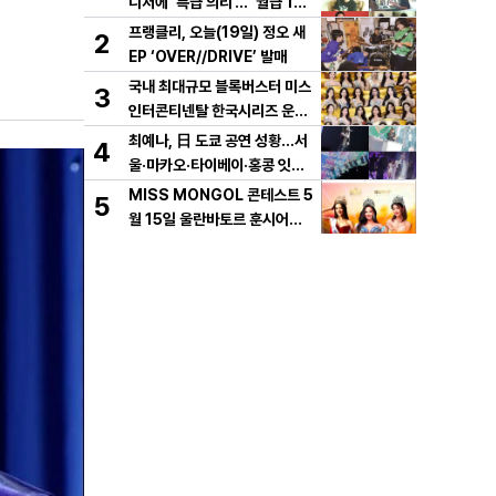
니저에 ‘특급 의리’...“월급 150
만원 벌 때도, 가장 힘들 때 월세
프랭클리, 오늘(19일) 정오 새
2
대신 내줘” 미담 大방출
EP ‘OVER//DRIVE’ 발매
국내 최대규모 블록버스터 미스
3
인터콘티넨탈 한국시리즈 운용
개시!
최예나, 日 도쿄 공연 성황…서
4
울·마카오·타이베이·홍콩 잇는
아시아 투어 대미 장식
MISS MONGOL 콘테스트 5
5
월 15일 울란바토르 훈시어터
에서 개최