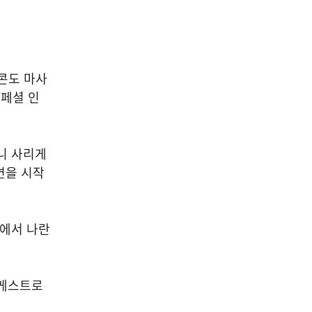
콘도 마사
스페셜 인
니 사리게
연을 시작
'에서 나란
 게스트로