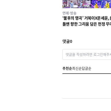
연예·방송
‘불후의 명곡’ 거북이X문세윤, 
틀맨 향한 그리움 담은 헌정 무
그 시절 청량 감성 소환한 ‘여름
기’로 최종 우승!
댓글
0
댓글을 작성하려면 로그인해주
추천순
최신순
답글순