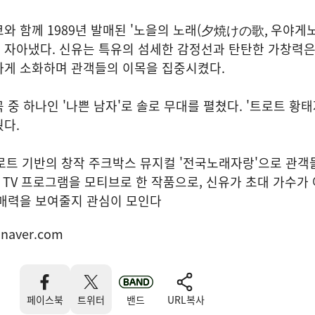
와 함께 1989년 발매된 '노을의 노래(夕焼けの歌, 우야게노
자아냈다. 신유는 특유의 섬세한 감정선과 탄탄한 가창력은 
하게 소화하며 관객들의 이목을 집중시켰다.
 중 하나인 '나쁜 남자'로 솔로 무대를 펼쳤다. '트로트 황태
다.
트로트 기반의 창작 주크박스 뮤지컬 '전국노래자랑'으로 관객
수 TV 프로그램을 모티브로 한 작품으로, 신유가 초대 가수가
 매력을 보여줄지 관심이 모인다
naver.com
페이스북
트위터
밴드
URL복사