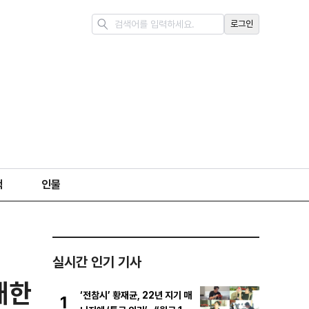
로그인
책
인물
실시간 인기 기사
내한
‘전참시’ 황재균, 22년 지기 매
1