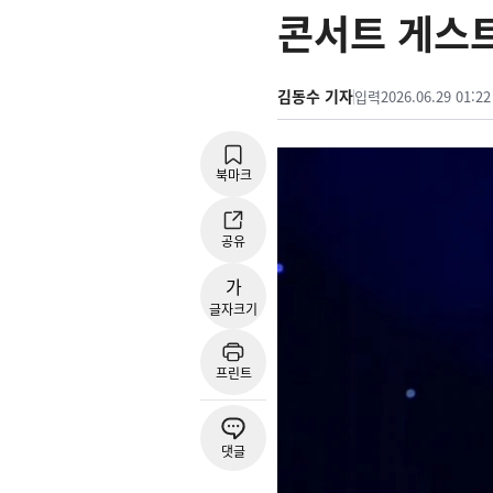
콘서트 게스트
김동수 기자
입력
2026.06.29 01:22
북마크
공유
가
글자크기
프린트
댓글