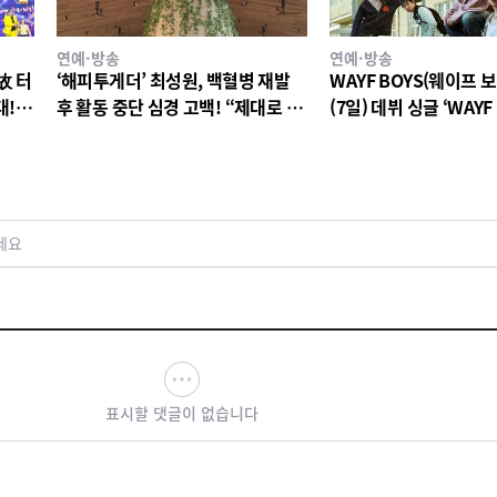
연예·방송
연예·방송
故 터
‘해피투게더’ 최성원, 백혈병 재발
WAYF BOYS(웨이프 보
대!
후 활동 중단 심경 고백! “제대로 서
(7일) 데뷔 싱글 ‘WAYF 
 이야
있지도 못해. 매우 매우 고통스러웠
전 세계 공개
다”
세요
표시할 댓글이 없습니다