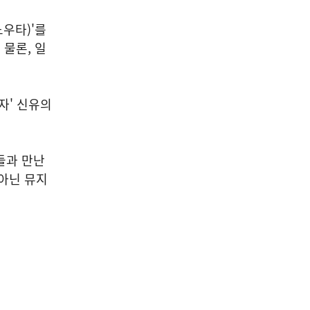
우타)'를
물론, 일
자' 신유의
들과 만난
 아닌 뮤지