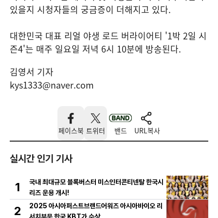
있을지 시청자들의 궁금증이 더해지고 있다.
대한민국 대표 리얼 야생 로드 버라이어티 '1박 2일 시
즌4'는 매주 일요일 저녁 6시 10분에 방송된다.
김영서 기자
kys1333@naver.com
페이스북
트위터
밴드
URL복사
실시간 인기 기사
국내 최대규모 블록버스터 미스인터콘티넨탈 한국시
1
리즈 운용 개시!
2025 아시아퍼스트브랜드어워즈 아시아바이오 리
2
서치부문 한국 KBT가 수상