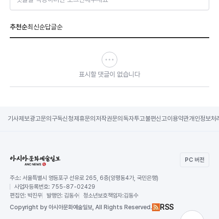
추천순
최신순
답글순
표시할 댓글이 없습니다
기사제보
광고문의
구독신청
제휴문의
저작권문의
독자투고
불편신고
이용약관
개인정보처
PC 버전
주소:
서울특별시 영등포구 선유로 265, 6층(양평동4가, 국민은행)
사업자등록번호:
755-87-02429
편집인:
박진우
발행인:
김동수
청소년보호책임자:
김동수
RSS
Copy
right by 아시아문화예술일보,
All Rights Reserved.