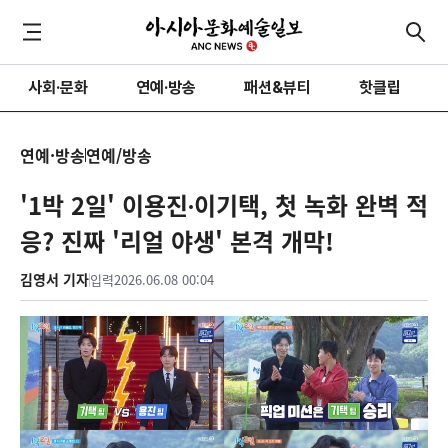
사회·문화
연예·방송
패션&뷰티
핫클립
연예·방송
연예/방송
'1박 2일' 이용진∙이기택, 첫 녹화 완벽 적
응? 진짜 '리얼 야생' 본격 개막!
김영서 기자
입력
2026.06.08 00:04