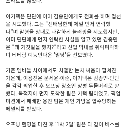
스타트를 끊었다.
이기택은 딘딘에 이어 김종민에게도 전화를 하며 접선
을 시도했다. 그는 "선배님한테 제일 먼저 연락했
다"며 맏형을 상대로 과감하게 블러핑을 시도했지만,
이미 딘딘에게 먼저 연락한 사실을 알고 있던 김종민
은 "왜 거짓말을 했지?"라고 신입 막내를 쥐락펴락하
며 베테랑 예능인다운 '밀당'을 선보였다.
기존 멤버들 사이에서도 치열한 눈치 싸움이 펼쳐진
가운데, 이용진은 문세윤∙이준, 이기택은 김종민∙딘딘
을 각각 픽업한 후 오프닝 장소인 양평 두물머리로 향
했다. 목적지에 먼저 도착한 팀은 기택 팀이었고, 픽업
미션에서 패배한 용진 팀은 개인 가방을 압수당하는
페널티를 받았다.
오프닝 촬영을 마친 후 '1박 2일' 팀은 다 같이 버스를