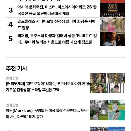
아시아 문화축전, 미스터, 미스아시아어워즈 26 한
3
국결선 몽골 울란바타르에서 개최
골드클래스 시니어모델 신정심 실비아 화장품 시에
4
프 촬영
박재범, 우주소녀 다영과 컬래버 싱글 'FLIRTY' 발
5
매…무더위 날리는 사운드로 여름 가요계 정조준
추천 기사
연예·방송
[해피투게더] ‘월드 오징어’ 박해수, 부모님도 의아해 한 ‘슬
기로운 감빵생활’ 스타덤 후일담 고백!
연예·방송
마크(Mark Lee), 꾸밈없는 미국 일상 선보인다…'포트
리 사는 마크리' 티저 공개