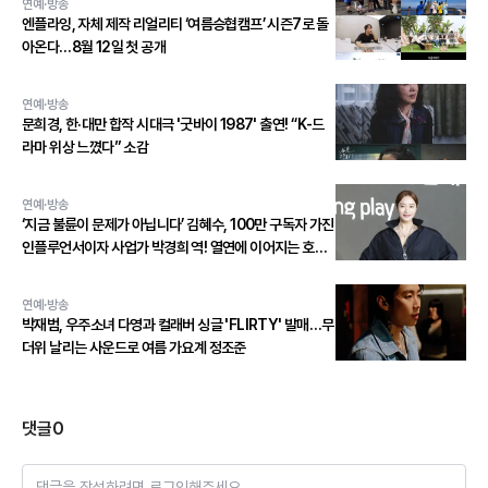
연예·방송
엔플라잉, 자체 제작 리얼리티 ‘여름승협캠프’ 시즌7로 돌
아온다…8월 12일 첫 공개
연예·방송
문희경, 한·대만 합작 시대극 '굿바이 1987' 출연! “K-드
라마 위상 느꼈다” 소감
연예·방송
‘지금 불륜이 문제가 아닙니다’ 김혜수, 100만 구독자 가진
인플루언서이자 사업가 박경희 역! 열연에 이어지는 호평
세례!
연예·방송
박재범, 우주소녀 다영과 컬래버 싱글 'FLIRTY' 발매…무
더위 날리는 사운드로 여름 가요계 정조준
댓글
0
댓글을 작성하려면 로그인해주세요