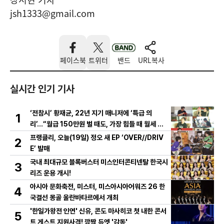
jsh1333@gmail.com
페이스북
트위터
밴드
URL복사
실시간 인기 기사
‘전참시’ 황재균, 22년 지기 매니저에 ‘특급 의
1
리’...“월급 150만원 벌 때도, 가장 힘들 때 월세 대
신 내줘” 미담 大방출
프랭클리, 오늘(19일) 정오 새 EP ‘OVER//DRIV
2
E’ 발매
국내 최대규모 블록버스터 미스인터콘티넨탈 한국시
3
리즈 운용 개시!
아시아 문화축전, 미스터, 미스아시아어워즈 26 한
4
국결선 몽골 울란바타르에서 개최
'한일가왕전 인연' 신유, 콘도 마사히코 첫 내한 콘서
5
트 게스트 지원사격! 깜짝 듀엣 '감동'