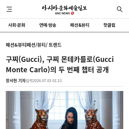
사회·문화
연예·방송
패션&뷰티
핫클립
패션&뷰티
패션/뷰티/ 트렌드
구찌(Gucci), 구찌 몬테카를로(Gucci
Monte Carlo)의 두 번째 챕터 공개
장서현 기자
입력
2026.07.03 01:13