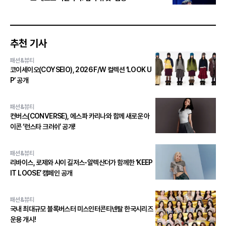
추천 기사
패션&뷰티
코이세이오(COYSEIO), 2026 F/W 컬렉션 ‘LOOK U
P’ 공개
패션&뷰티
컨버스(CONVERSE), 에스파 카리나와 함께 새로운 아
이콘 ‘런스타 크러쉬’ 공개!
패션&뷰티
리바이스, 로제와 샤이 길저스-알렉산더가 함께한 ‘KEEP
IT LOOSE’ 캠페인 공개
패션&뷰티
국내 최대규모 블록버스터 미스인터콘티넨탈 한국시리즈
운용 개시!