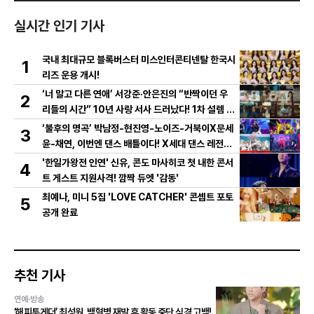
실시간 인기 기사
국내 최대규모 블록버스터 미스인터콘티넨탈 한국시
1
리즈 운용 개시!
‘너 말고 다른 연애’ 서강준·안은진의 “반짝이던 우
2
리들의 시간” 10년 사랑 서사 드러났다! 1차 설렘 티
저 영상 공개!
‘불후의 명곡’ 박남정-현진영-노이즈-거북이X문세
3
윤-채연, 이번엔 댄스 배틀이다! X세대 댄스 레전드
총출동! 댄스 본능 깨운다!
'한일가왕전 인연' 신유, 콘도 마사히코 첫 내한 콘서
4
트 게스트 지원사격! 깜짝 듀엣 '감동'
최예나, 미니 5집 'LOVE CATCHER' 콘셉트 포토
5
공개 완료
추천 기사
연예·방송
‘해피투게더’ 최성원, 백혈병 재발 후 활동 중단 심경 고백!