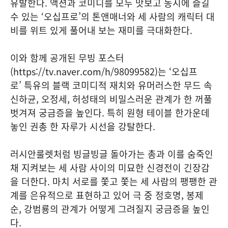
유발한다. 액션과 코미디를 모두 맛보고 동시에 즐길
수 있는 ‘오십프로’의 톤앤매너와 세 사람의 캐릭터 대
비를 위트 있게 풀어내 보는 재미를 극대화한다.
이와 함께 공개된 무빙 포스터
(https://tv.naver.com/h/98099582)는 ‘오십프
로’ 특유의 블랙 코미디적 재치와 유머러스한 무드 속
신하균, 오정세, 허성태의 비밀스러운 관계가 한 꺼풀
벗겨져 궁금증을 높인다. 특히 원형 테이블 한가운데
놓인 권총 한 자루가 시선을 강탈한다.
러시안룰렛처럼 빙글빙글 돌아가는 총과 이를 숨죽인
채 지켜보는 세 사람 사이의 미묘한 신경전이 긴장감
을 더한다. 마치 서로를 쫓고 쫓는 세 사람의 팽팽한 관
계를 은유적으로 표현하고 있어 극 중 정호명, 봉제
순, 강범룡의 관계가 어떻게 그려질지 궁금증을 높인
다.