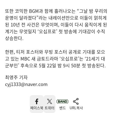
또한 코믹한 BGM과 함께 흘러나오는 “그날 밤 우리의
운명이 달라졌다”라는 내레이션만으로 이들이 얽히게
된 10년 전 사건은 무엇이며, 이들이 다시 움직이게 된
계기는 무엇일지 ‘오십프로’ 첫 방송에 기대감이 수직
상승한다.
한편, 티저 포스터와 무빙 포스터 공개로 기대를 모으
고 있는 MBC 새 금토드라마 ‘오십프로’는 ‘21세기 대
군부인’ 후속으로 5월 22일 밤 9시 50분 첫 방송된다.
최영주 기자
cyj1333@naver.com
페이스북
트위터
밴드
URL복사