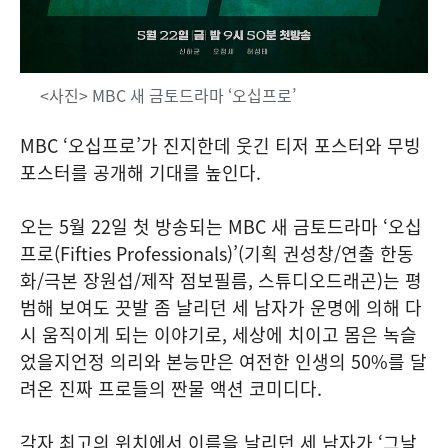
<사진> MBC 새 금토드라마 ‘오십프로’
MBC ‘오십프로’가 진지한데 웃긴 티저 포스터와 무빙
포스터를 공개해 기대를 높인다.
오는 5월 22일 첫 방송되는 MBC 새 금토드라마 ‘오십
프로(Fifties Professionals)’(기획 권성창/연출 한동
화/극본 장원섭/제작 점보필름, 스튜디오드래곤)는 평
범해 보여도 끗발 좀 날리던 세 남자가 운명에 의해 다
시 움직이게 되는 이야기로, 세상에 치이고 몸은 녹슬
었을지언정 의리와 본능만은 여전한 인생의 50%를 달
려온 진짜 프로들의 짠물 액션 코미디다.
각자 최고의 위치에서 이름을 날리던 세 남자가 ‘그날