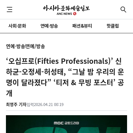
사회·문화
연예·방송
패션&뷰티
핫클립
연예·방송
연예/방송
‘오십프로(Fifties Professionals)’ 신
하균-오정세-허성태, “그날 밤 우리의 운
명이 달라졌다” ‘티저 & 무빙 포스터’ 공
개
최영주 기자
입력
2026.04.21 00:19