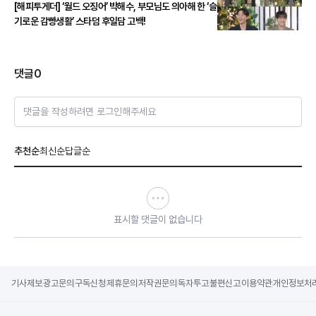
[해피투게더] ‘월드 오징어’ 박해수, 부모님도 의아해 한 ‘슬
기로운 감빵생활’ 스타덤 후일담 고백!
댓글
0
댓글을 작성하려면 로그인해주세요
추천순
최신순
답글순
표시할 댓글이 없습니다
기사제보
광고문의
구독신청
제휴문의
저작권문의
독자투고
불편신고
이용약관
개인정보처