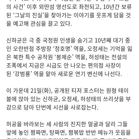
의 사건’ 이후 외딴섬 영선도로 좌천되고, 10년간 보류
된 ‘그날의 진실’을 찾아가는 이야기를 웃프게 담을 것
을 예고해 관심을 끌고 있다.
신하균은 극 중 국정원 인생을 숨기고 10년째 대기 중
인 오란반점 주방장 ‘정호명’ 역을, 오정세는 기억을 잃
은 북한 특수 공작원 ‘봉제순’ 역을, 허성태는 전설의
조폭에서 지금은 시급도 안 나오는 편의점 사장이
된 ‘강범룡’ 역을 맡아 새로운 연기 변신에 나선다.
이 가운데 21일(화), 공개된 티저 포스터는 원형 테이
블에 앉아 있는 신하균, 오정세, 허성태의 쓰리샷을 부
감으로 담아 단번에 시선을 사로잡는다.
허공을 바라보는 세 사람의 진지한 얼굴과 달리 그들
앞에 놓인 짬짜면, 탕짜면, 짬볶밥 반반 메뉴가 웃음을