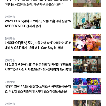
“제대로 서 있지도 못해. 매우 매우 고통스러웠다”
연예·방송
WAYF BOYS(웨이프 보이즈), 오늘(7일) 데뷔 싱글 ‘W
AYF BOYS DO’ 전 세계 공개
연예·방송
LNGSHOT(롱샷) 루이, 오율 이어 tvN '오싹한 연애'로
데뷔 첫 OST 참여…8일 'All I Can Say Is' 발매
연예·방송
‘너 말고 다른 연애’ 서강준·안은진의 “반짝이던 우리들의
시간” 10년 사랑 서사 드러났다! 1차 설렘 티저 영상 공개!
연예·방송
‘불후의 명곡’ 박남정-현진영-노이즈-거북이X문세윤-채
연, 이번엔 댄스 배틀이다! X세대 댄스 레전드 총출동! 댄
스 본능 깨운다!
연예·방송