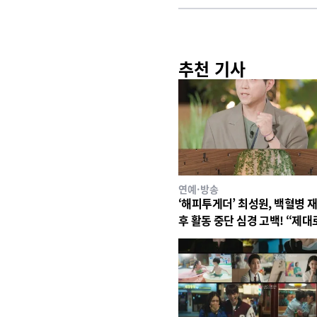
추천 기사
연예·방송
‘해피투게더’ 최성원, 백혈병 
후 활동 중단 심경 고백! “제대
있지도 못해. 매우 매우 고통
다”