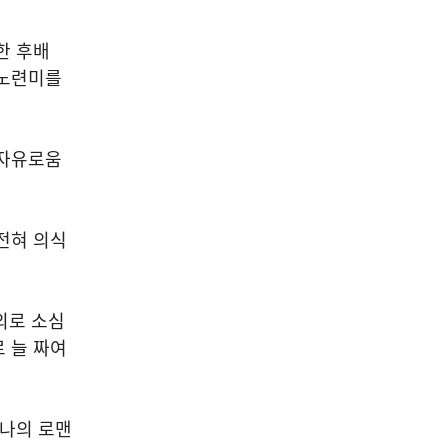
한 후배
 노련미를
 자유로움
전혀 의식
외로 소심
 늘 짜여
하나의 로맨