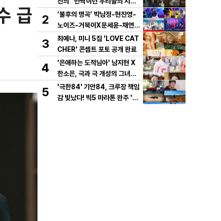
진의 “반짝이던 우리들의 시간”
수 급
10년 사랑 서사 드러났다! 1차
‘불후의 명곡’ 박남정-현진영-
2
설렘 티저 영상 공개!
노이즈-거북이X문세윤-채연,
이번엔 댄스 배틀이다! X세대
최예나, 미니 5집 'LOVE CAT
3
댄스 레전드 총출동! 댄스 본능
CHER' 콘셉트 포토 공개 완료
깨운다!
'은애하는 도적님아' 남지현 X
4
한소은, 극과 극 개성의 그녀들
이 온다! 시청자들의 연모를 부
'극한84' 기안84, 크루장 책임
5
를 두 여인의 활약은?
감 빛났다! 빅5 마라톤 완주 '인
간 승리'