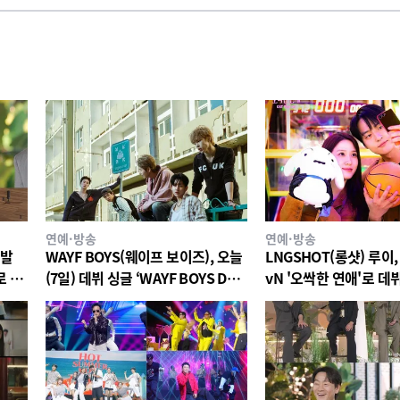
연예·방송
연예·방송
재발
WAYF BOYS(웨이프 보이즈), 오늘
LNGSHOT(롱샷) 루이,
로 서
(7일) 데뷔 싱글 ‘WAYF BOYS DO’
vN '오싹한 연애'로 데뷔
스러웠
전 세계 공개
여…8일 'All I Can Say