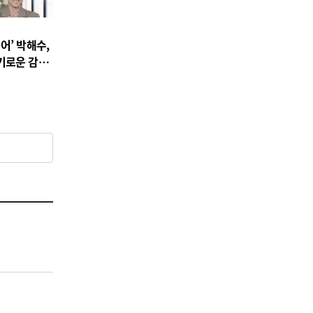
어’ 박해수,
기로운 감빵
백!