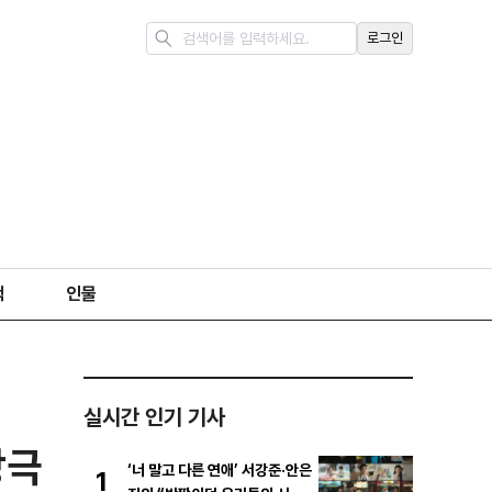
로그인
책
인물
실시간 인기 기사
상극
‘너 말고 다른 연애’ 서강준·안은
1