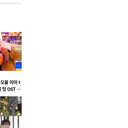
 오율 이어 t
 첫 OST 참
 Is' 발매