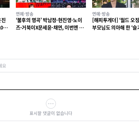
연예·방송
연예·방송
은진
‘불후의 명곡’ 박남정-현진영-노이
[해피투게더] ‘월드 오징
10년
즈-거북이X문세윤-채연, 이번엔 댄
부모님도 의아해 한 ‘슬
 티저
스 배틀이다! X세대 댄스 레전드 총
생활’ 스타덤 후일담 고
출동! 댄스 본능 깨운다!
세요
표시할 댓글이 없습니다