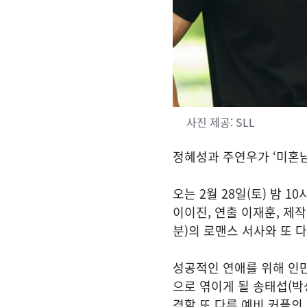
사진 제공: SLL
정혜성과 주연우가 ‘미혼남
오는 2월 28일(토) 밤 1
이이진, 연출 이재훈, 제작
분)의 로맨스 서사와 또 
성공적인 연애를 위해 인만
으로 엮이게 될 송태섭(박
격할 또 다른 예비 커플의