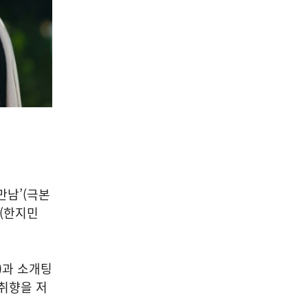
 만남’(극본
영(한지민
)과 소개팅
 취향을 저