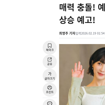
매력 충돌! 
상승 예고!
최영주 기자
입력
2026.02.19 01:54
북마크
공유
가
글자크기
프린트