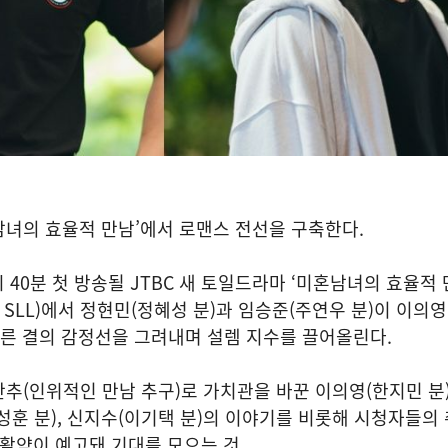
녀의 효율적 만남’에서 로맨스 전선을 구축한다.
0시 40분 첫 방송될 JTBC 새 토일드라마 ‘미혼남녀의 효율적
 SLL)에서 정현민(정혜성 분)과 임승준(주연우 분)이 이의
다른 결의 감정선을 그려내며 설렘 지수를 끌어올린다.
추(인위적인 만남 추구)로 가치관을 바꾼 이의영(한지민 분
성훈 분), 신지수(이기택 분)의 이야기를 비롯해 시청자들의
 활약이 예고돼 기대를 모으는 것.