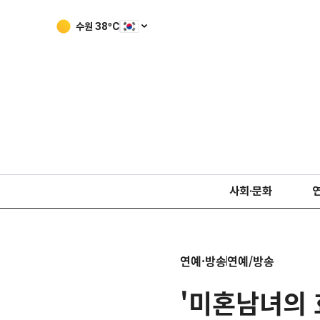
수원
38
ºC
사회·문화
연예·방송
연예/방송
'미혼남녀의 