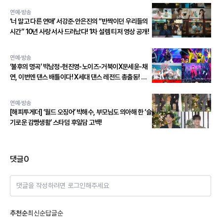
연예·방송
‘너 말고 다른 연애’ 서강준·안은진의 “반짝이던 우리들의
시간” 10년 사랑 서사 드러났다! 1차 설렘 티저 영상 공개!
연예·방송
‘불후의 명곡’ 박남정-현진영-노이즈-거북이X문세윤-채
연, 이번엔 댄스 배틀이다! X세대 댄스 레전드 총출동! 댄
스 본능 깨운다!
연예·방송
[해피투게더] ‘월드 오징어’ 박해수, 부모님도 의아해 한 ‘슬
기로운 감빵생활’ 스타덤 후일담 고백!
댓글
0
댓글을 작성하려면 로그인해주세요
추천순
최신순
답글순