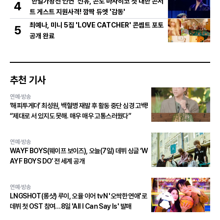
'한일가왕전 인연' 신유, 콘도 마사히코 첫 내한 콘서
4
트 게스트 지원사격! 깜짝 듀엣 '감동'
최예나, 미니 5집 'LOVE CATCHER' 콘셉트 포토
5
공개 완료
추천 기사
연예·방송
‘해피투게더’ 최성원, 백혈병 재발 후 활동 중단 심경 고백!
“제대로 서 있지도 못해. 매우 매우 고통스러웠다”
연예·방송
WAYF BOYS(웨이프 보이즈), 오늘(7일) 데뷔 싱글 ‘W
AYF BOYS DO’ 전 세계 공개
연예·방송
LNGSHOT(롱샷) 루이, 오율 이어 tvN '오싹한 연애'로
데뷔 첫 OST 참여…8일 'All I Can Say Is' 발매