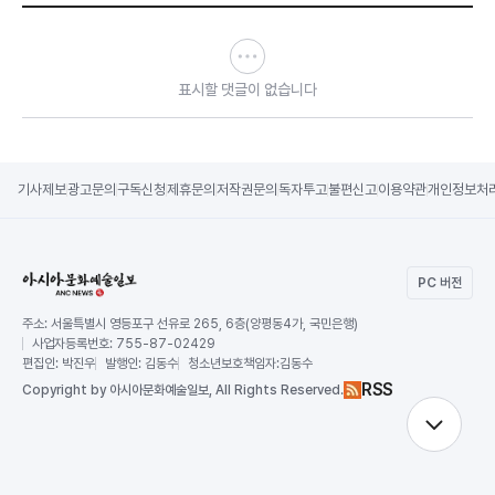
표시할 댓글이 없습니다
기사제보
광고문의
구독신청
제휴문의
저작권문의
독자투고
불편신고
이용약관
개인정보처
PC 버전
주소:
서울특별시 영등포구 선유로 265, 6층(양평동4가, 국민은행)
사업자등록번호:
755-87-02429
편집인:
박진우
발행인:
김동수
청소년보호책임자:
김동수
RSS
Copy
right by 아시아문화예술일보,
All Rights Reserved.