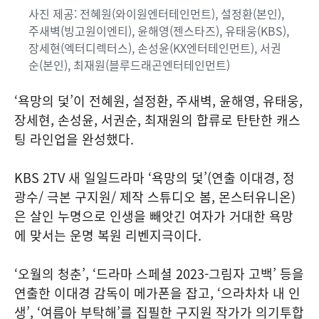
사진 제공: 전혜원(와이원엔터테인먼트), 설정환(본인),
주새벽(빙고원이엔티), 윤해영(젠스타즈), 유태웅(KBS),
장세현(엑터디렉터스), 손성윤(KX엔터테인먼트), 서권
순(본인), 최재원(블루드래곤엔터테인먼트)
‘욕망의 덫’이 전혜원, 설정환, 주새벽, 윤해영, 유태웅,
장세현, 손성윤, 서권순, 최재원의 합류로 탄탄한 캐스
팅 라인업을 완성했다.
KBS 2TV 새 일일드라마 ‘욕망의 덫’(연출 이대경, 정
광수/ 극본 구지원/ 제작 스튜디오 봄, 몬스터유니온)
은 살인 누명으로 인생을 빼앗긴 여자가 거대한 욕망
에 맞서는 운명 복원 리벤지극이다.
‘오월의 청춘’, ‘드라마 스페셜 2023-그림자 고백’ 등을
연출한 이대경 감독이 메가폰을 잡고, ‘으라차차 내 인
생’, ‘여름아 부탁해’를 집필한 구지원 작가가 의기투합