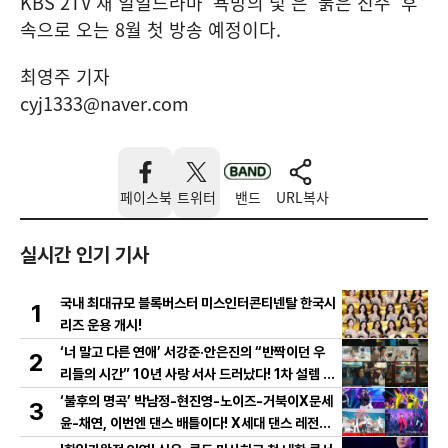
KBS 2TV 새 일일드라마 ‘욕망의 덫’은 ‘붉은 진주’ 후
속으로 오는 8월 첫 방송 예정이다.
최영주 기자
cyj1333@naver.com
페이스북
트위터
밴드
URL복사
실시간 인기 기사
국내 최대규모 블록버스터 미스인터콘티넨탈 한국시
1
리즈 운용 개시!
‘너 말고 다른 연애’ 서강준·안은진의 “반짝이던 우
2
리들의 시간” 10년 사랑 서사 드러났다! 1차 설렘 티
저 영상 공개!
‘불후의 명곡’ 박남정-현진영-노이즈-거북이X문세
3
윤-채연, 이번엔 댄스 배틀이다! X세대 댄스 레전드
총출동! 댄스 본능 깨운다!