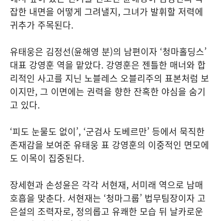
잡한 내면을 어떻게 그려낼지, 그녀가 발휘할 저력에
귀추가 주목된다.
유태웅은 김정선(윤해영 분)의 남편이자 ‘청마홀딩스’
대표 강영훈 역을 맡았다. 강영훈은 젠틀한 매너와 합
리적인 사고를 지닌 노블레스 오블리주의 표본처럼 보
이지만, 그 이면에는 권력을 향한 잔혹한 야심을 숨기
고 있다.
‘피도 눈물도 없이’, ‘군검사 도베르만’ 등에서 묵직한
존재감을 보여준 유태웅 표 강영훈의 이중적인 면모에
도 이목이 집중된다.
장세현과 손성윤은 각각 서현재, 서미래 역으로 남매
호흡을 맞춘다. 서현재는 ‘청마그룹’ 법무팀장이자 고
은설의 조력자로, 정의롭고 유쾌한 모습 뒤 날카로운