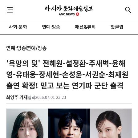
사회·문화
연예·방송
패션&뷰티
핫클립
연예·방송
연예/방송
'욕망의 덫' 전혜원-설정환-주새벽-윤해
영-유태웅-장세현-손성윤-서권순-최재원
출연 확정! 믿고 보는 연기파 군단 출격
최영주 기자
입력
2026.07.01 23:23