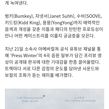
게 녹여낸다.
범키(Bumkey), 자넷서(Janet Suhh), 수비(SOOVI),
키드킹(Kidd King), 용용(YongYong)까지 매력적인
음색과 개성을 갖춘 이들과 페디의 탄탄한 프로듀싱이
만나 어떤 케미스트리를 이룰지 궁금증을 모은다.
지난 21일 소속사 아메바컬쳐 공식 유튜브 채널을 통
해 ‘Press Winter’의 4곡 음원 일부가 담긴 프리뷰 영
상이 공개돼 완곡에 대한 기대감을 한층 끌어올렸다.
트랙마다 서로 다른 감정의 온도를 담아낸 사운드와
보컬의 조화가 듣는 재미를 배가했다.