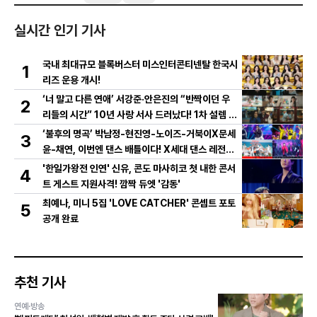
실시간 인기 기사
국내 최대규모 블록버스터 미스인터콘티넨탈 한국시
1
리즈 운용 개시!
‘너 말고 다른 연애’ 서강준·안은진의 “반짝이던 우
2
리들의 시간” 10년 사랑 서사 드러났다! 1차 설렘 티
저 영상 공개!
‘불후의 명곡’ 박남정-현진영-노이즈-거북이X문세
3
윤-채연, 이번엔 댄스 배틀이다! X세대 댄스 레전드
총출동! 댄스 본능 깨운다!
'한일가왕전 인연' 신유, 콘도 마사히코 첫 내한 콘서
4
트 게스트 지원사격! 깜짝 듀엣 '감동'
최예나, 미니 5집 'LOVE CATCHER' 콘셉트 포토
5
공개 완료
추천 기사
연예·방송