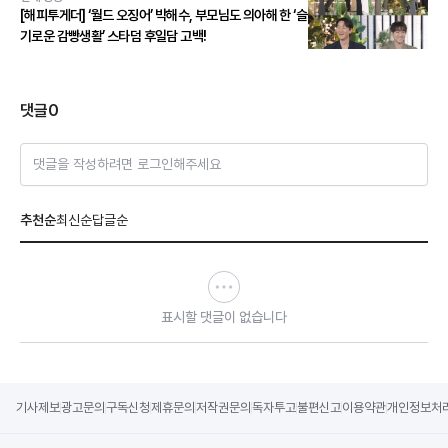
[해피투게더] ‘월드 오징어’ 박해수, 부모님도 의아해 한 ‘슬
기로운 감빵생활’ 스타덤 후일담 고백!
댓글
0
댓글을 작성하려면 로그인해주세요
추천순
최신순
답글순
표시할 댓글이 없습니다
기사제보
광고문의
구독신청
제휴문의
저작권문의
독자투고
불편신고
이용약관
개인정보처