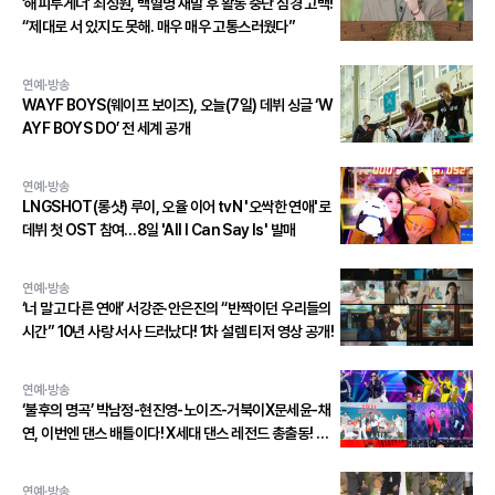
‘해피투게더’ 최성원, 백혈병 재발 후 활동 중단 심경 고백!
“제대로 서 있지도 못해. 매우 매우 고통스러웠다”
연예·방송
WAYF BOYS(웨이프 보이즈), 오늘(7일) 데뷔 싱글 ‘W
AYF BOYS DO’ 전 세계 공개
연예·방송
LNGSHOT(롱샷) 루이, 오율 이어 tvN '오싹한 연애'로
데뷔 첫 OST 참여…8일 'All I Can Say Is' 발매
연예·방송
‘너 말고 다른 연애’ 서강준·안은진의 “반짝이던 우리들의
시간” 10년 사랑 서사 드러났다! 1차 설렘 티저 영상 공개!
연예·방송
‘불후의 명곡’ 박남정-현진영-노이즈-거북이X문세윤-채
연, 이번엔 댄스 배틀이다! X세대 댄스 레전드 총출동! 댄
스 본능 깨운다!
연예·방송