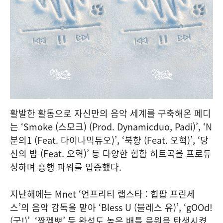
활발한 활동으로 자신만의 음악 세계를 구축해온 페디
는 ‘Smoke (스모크) (Prod. Dynamicduo, Padi)’, ‘N
분의1 (Feat. 다이나믹듀오)’, ‘북향 (Feat. 오혁)’, ‘당
신의 밤 (Feat. 오혁)’ 등 다양한 힙합 히트곡을 프로듀
싱하며 흥행 파워를 입증했다.
지난해에는 Mnet ‘언프리티 랩스타 : 힙팝 프린세
스’의 음악 감독을 맡아 ‘Bless U (블레스 유)’, ‘gOOd!
(굿!)’, ‘짱껨뽀’ 등 완성도 높은 배틀 음원을 탄생시켰