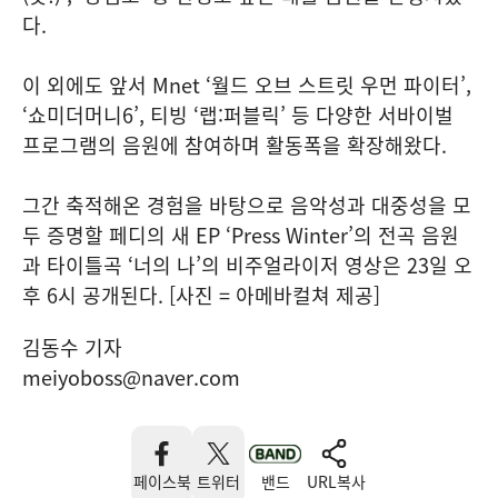
다.
이 외에도 앞서 Mnet ‘월드 오브 스트릿 우먼 파이터’,
‘쇼미더머니6’, 티빙 ‘랩:퍼블릭’ 등 다양한 서바이벌
프로그램의 음원에 참여하며 활동폭을 확장해왔다.
그간 축적해온 경험을 바탕으로 음악성과 대중성을 모
두 증명할 페디의 새 EP ‘Press Winter’의 전곡 음원
과 타이틀곡 ‘너의 나’의 비주얼라이저 영상은 23일 오
후 6시 공개된다. [사진 = 아메바컬쳐 제공]
김동수 기자
meiyoboss@naver.com
페이스북
트위터
밴드
URL복사