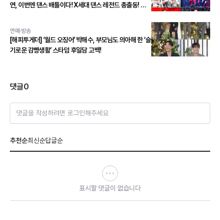
연, 이번엔 댄스 배틀이다! X세대 댄스 레전드 총출동! 댄
스 본능 깨운다!
연예·방송
[해피투게더] ‘월드 오징어’ 박해수, 부모님도 의아해 한 ‘슬
기로운 감빵생활’ 스타덤 후일담 고백!
댓글
0
댓글을 작성하려면 로그인해주세요
추천순
최신순
답글순
표시할 댓글이 없습니다