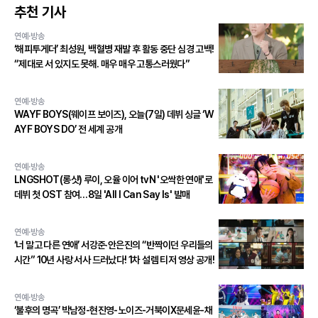
추천 기사
연예·방송
‘해피투게더’ 최성원, 백혈병 재발 후 활동 중단 심경 고백!
“제대로 서 있지도 못해. 매우 매우 고통스러웠다”
연예·방송
WAYF BOYS(웨이프 보이즈), 오늘(7일) 데뷔 싱글 ‘W
AYF BOYS DO’ 전 세계 공개
연예·방송
LNGSHOT(롱샷) 루이, 오율 이어 tvN '오싹한 연애'로
데뷔 첫 OST 참여…8일 'All I Can Say Is' 발매
연예·방송
‘너 말고 다른 연애’ 서강준·안은진의 “반짝이던 우리들의
시간” 10년 사랑 서사 드러났다! 1차 설렘 티저 영상 공개!
연예·방송
‘불후의 명곡’ 박남정-현진영-노이즈-거북이X문세윤-채