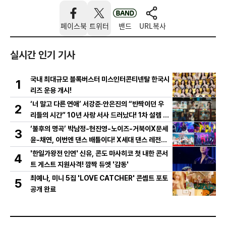
페이스북
트위터
밴드
URL복사
실시간 인기 기사
국내 최대규모 블록버스터 미스인터콘티넨탈 한국시
1
리즈 운용 개시!
‘너 말고 다른 연애’ 서강준·안은진의 “반짝이던 우
2
리들의 시간” 10년 사랑 서사 드러났다! 1차 설렘 티
저 영상 공개!
‘불후의 명곡’ 박남정-현진영-노이즈-거북이X문세
3
윤-채연, 이번엔 댄스 배틀이다! X세대 댄스 레전드
총출동! 댄스 본능 깨운다!
'한일가왕전 인연' 신유, 콘도 마사히코 첫 내한 콘서
4
트 게스트 지원사격! 깜짝 듀엣 '감동'
최예나, 미니 5집 'LOVE CATCHER' 콘셉트 포토
5
공개 완료