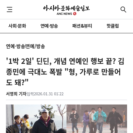
사회·문화
연예·방송
패션&뷰티
핫클립
연예·방송
연예/방송
'1박 2일' 딘딘, 개념 연예인 행보 끝? 김
종민에 극대노 폭발 "형, 가루로 만들어
도 돼?"
서영희 기자
입력
2026.01.31 01:22